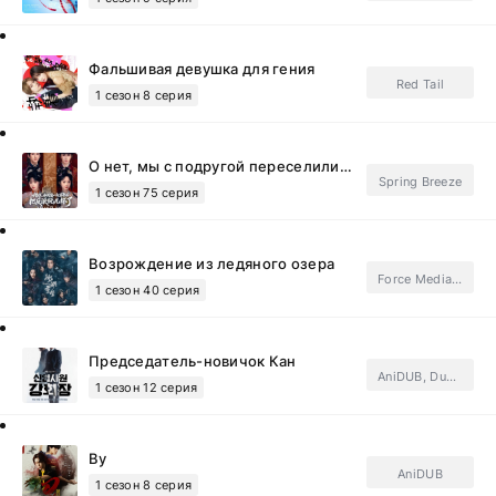
Фальшивая девушка для гения
Red Tail
1 сезон 8 серия
О нет, мы с подругой переселились в книгу и испортили злодея
Spring Breeze
1 сезон 75 серия
Возрождение из ледяного озера
Force Media, Light Breeze
1 сезон 40 серия
Председатель-новичок Кан
AniDUB, DubLik.Tv, FSG Baddest Females.Subtitles, ФСГ Мания.Subtitles
1 сезон 12 серия
Ву
AniDUB
1 сезон 8 серия