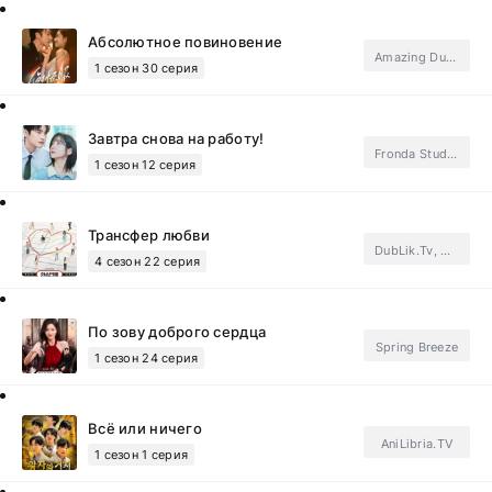
Абсолютное повиновение
Amazing Dubbing
1 сезон 30 серия
Завтра снова на работу!
Fronda Studio, SoftBox, ФСГ Мания.Subtitles
1 сезон 12 серия
Трансфер любви
DubLik.Tv, ФСГ Дорамотерапия.Subtitles
4 сезон 22 серия
По зову доброго сердца
Spring Breeze
1 сезон 24 серия
Всё или ничего
AniLibria.TV
1 сезон 1 серия