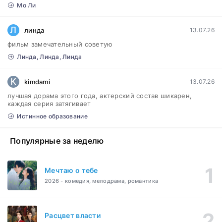
Мо Ли
Л
линда
13.07.26
фильм замечательный советую
Линда, Линда, Линда
K
kimdami
13.07.26
лучшая дорама этого года, актерский состав шикарен,
каждая серия затягивает
Истинное образование
Популярные за неделю
Мечтаю о тебе
2026 - комедия, мелодрама, романтика
Расцвет власти