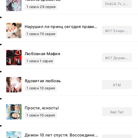
DubLik.Tv, Light Breeze, FSG Jade Fox.Subtitles
1 сезон 29 серия
Нарушил ли принц сегодня правила?
ФСГ Ехидные дорамщицы.Subtitles
1 сезон 70 серия
Любовная Мафия
ФСГ Дорамотерапия.Subtitles
1 сезон 1 серия
Ядовитая любовь
KTM
1 сезон 10 серия
Прости, юность!
Red Tail
1 сезон 10 серия
Демон 10 лет спустя: Воссоединение