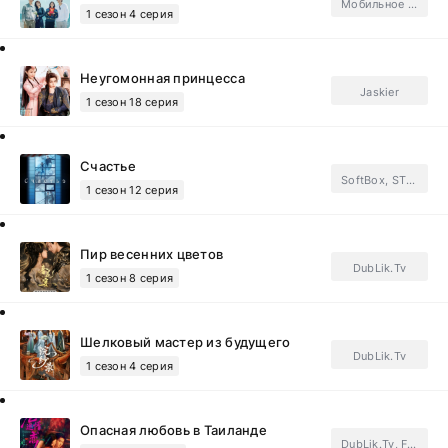
Мобильное телевидение
1 сезон 4 серия
Неугомонная принцесса
Jaskier
1 сезон 18 серия
Счастье
SoftBox, STEPonee, GREEN TEA, Тайм Медиа Групп, FSG Baddest Females.Subtitles, ФСГ Мания.Subtitles
1 сезон 12 серия
Пир весенних цветов
DubLik.Tv
1 сезон 8 серия
Шелковый мастер из будущего
DubLik.Tv
1 сезон 4 серия
Опасная любовь в Таиланде
DubLik.Tv, FSG Dragon Fruit.Subtitles