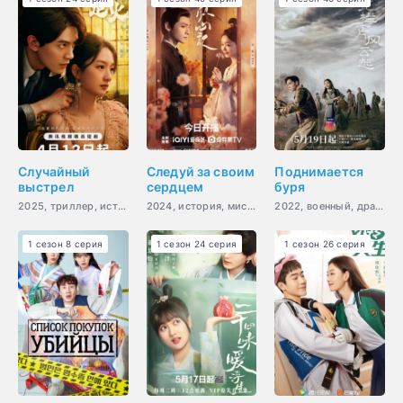
Случайный
Следуй за своим
Поднимается
выстрел
сердцем
буря
2025, триллер, история, романтика
2024, история, мистика, романтика, сверхъестественное
2022, военный, драма, история, мелодрама
1 сезон 8 серия
1 сезон 24 серия
1 сезон 26 серия