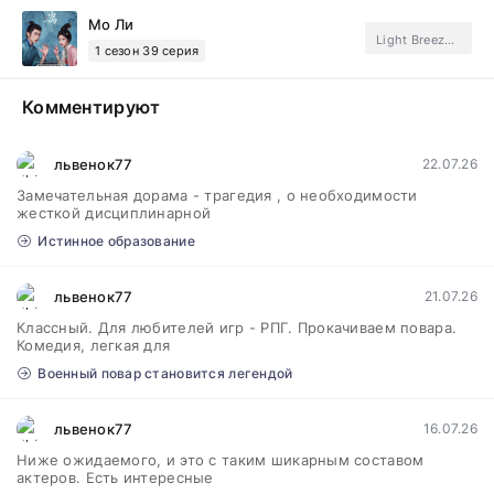
Мо Ли
Light Breeze, DubLik.Tv, FSG Jade Fox.Subtitles
1 сезон 39 серия
Комментируют
львенок77
22.07.26
Замечательная дорама - трагедия , о необходимости
жесткой дисциплинарной
Истинное образование
львенок77
21.07.26
Классный. Для любителей игр - РПГ. Прокачиваем повара.
Комедия, легкая для
Военный повар становится легендой
львенок77
16.07.26
Ниже ожидаемого, и это с таким шикарным составом
актеров. Есть интересные