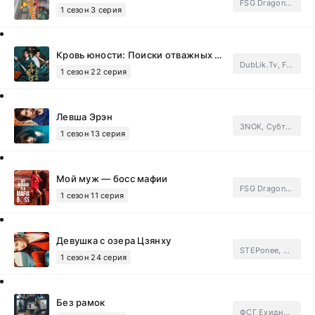
FSG Dragon Fruit.Subtitles
1 сезон 3 серия
Кровь юности: Поиски отважных сердец
DubLik.Tv, FSG SecretStory.Subtitles
1 сезон 22 серия
Левша Эрэн
3NOK, Субтитры
1 сезон 13 серия
Мой муж — босс мафии
FSG Dragon Fruit.Subtitles
1 сезон 11 серия
Девушка с озера Цзянху
STEPonee, FSG Tonyvika's World.Subtitles, ФСГ Ехидные дорамщицы.Subtitles
1 сезон 24 серия
Без рамок
ФСГ Ехидные дорамщицы.Subtitles