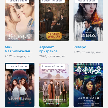
1 сезон 9 серия
1 сезон 16 серия
1 сезон 6 серия
Мой
Адвокат
Реверс
матрилокальный
призраков
2026, триллер, мистика, мелодрама
муж
2022, комедия, романтика
2026, детектив, комедия, фэнтези, мистика, закон, сверхъестественное
1 сезон 4 серия
1 сезон 40 серия