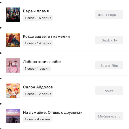
Вера и пламя
ФСГ Ехидные дорамщицы.Subtitles
1 сезон 16 серия
Когда зацветет камелия
DubLik.Tv
1 сезон 14 серия
Лаборатория любви
Sound Film
1 сезон 1 серия
Салон Айдолов
Voize
1 сезон 12 серия
На лужайке: Отдых с друзьями
Мобильное телевидение
1 сезон 4 серия