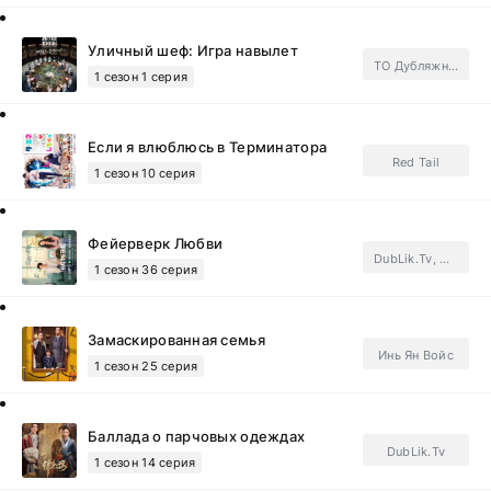
Уличный шеф: Игра навылет
ТО Дубляжная
1 сезон 1 серия
Если я влюблюсь в Терминатора
Red Tail
1 сезон 10 серия
Фейерверк Любви
DubLik.Tv, Unicorn, FSG Jade Fox.Subtitles, FSG Last Snow.Subtitles
1 сезон 36 серия
Замаскированная семья
Инь Ян Войс
1 сезон 25 серия
Баллада о парчовых одеждах
DubLik.Tv
1 сезон 14 серия