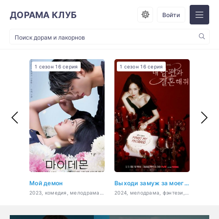
ДОРАМА КЛУБ
Войти
1 сезон 16 серия
1 сезон 16 серия
1 сез
Мой демон
Выходи замуж за моего супруга!
Игра 
2023, комедия, мелодрама, фэнтези, боевик, романтика
2024, мелодрама, фэнтези, комедия, романтика, драма