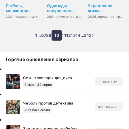
Любовь,
Однажды
Украденная
меняющая
полученное
жизнь
судьбы
никогда не
2021, комедия, мелодрама, фэнтези, мистика, романтика, сверхъестественное
2021, романтика, драма
2025, криминал, триллер
забыть
1
...
6
7
8
9
10
11
12
13
14
...
213
Горячие обновления сериалов
Семь зловещих дощечек
DubLik.Tv
1 сезон 32 серия
Чеболь против детектива
ФСГ Мания.Subtitles
2 сезон 1 серия
Замужняя женщина-убийца