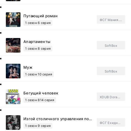
Пугающий роман
ФСГ Мания.Subtitles
1 сезон 6 серия
Апартаменты
SoftBox
1 сезон 8 серия
Муж
SoftBox
1 сезон 10 серия
Бегущий человек
XDUB Dorama, Субтитры
1 сезон 814 серия
Изгой столичного управления полиции
ФСГ Ехидные дорамщицы.Subtitles
1 сезон 9 серия