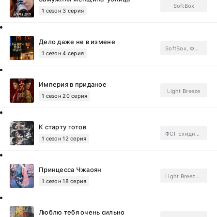
SoftBox
1 сезон 3 серия
Дело даже не в измене
SoftBox, ФСГ Мания.Subtitles
1 сезон 4 серия
Империя в приданое
Light Breeze
1 сезон 20 серия
К старту готов
ФСГ Ехидные дорамщицы.Subtitles
1 сезон 12 серия
Принцесса Чжаоян
Light Breeze, FSG Jade Fox.Subtitles
1 сезон 18 серия
Люблю тебя очень сильно