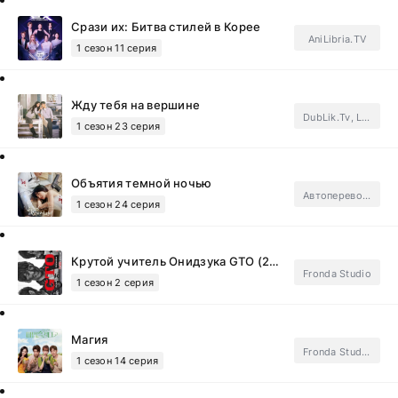
Срази их: Битва стилей в Корее
AniLibria.TV
1 сезон 11 серия
Жду тебя на вершине
DubLik.Tv, Light Breeze, FSG SecretStory.Subtitles
1 сезон 23 серия
Объятия темной ночью
Автоперевод.Subtitles
1 сезон 24 серия
Крутой учитель Онидзука GTO (2026)
Fronda Studio
1 сезон 2 серия
Магия
Fronda Studio, Субтитры, ФСГ Мания.Subtitles
1 сезон 14 серия