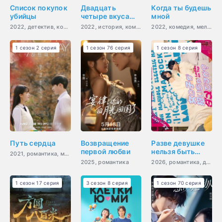
Список покупок
Двадцать
Когда ты будешь
убийцы
четыре вкуса
мной
долгой и
2022, детектив, комедия, криминал, триллер, мистика
2022, история, комедия, романтика, фэнтези
2022, комедия, мелодрама, фэнтези, романтика, повседневность, молодость, сверхъестественное
счастливой
жизни
1 сезон 2 серия
1 сезон 76 серия
1 сезон 8 серия
Путь сердца
Возвращение
Разве девушке
первой любви
нельзя быть
2021, романтика, молодость
главной?
2025, романтика
2026, романтика, драма
1 сезон 17 серия
3 сезон 8 серия
1 сезон 70 серия