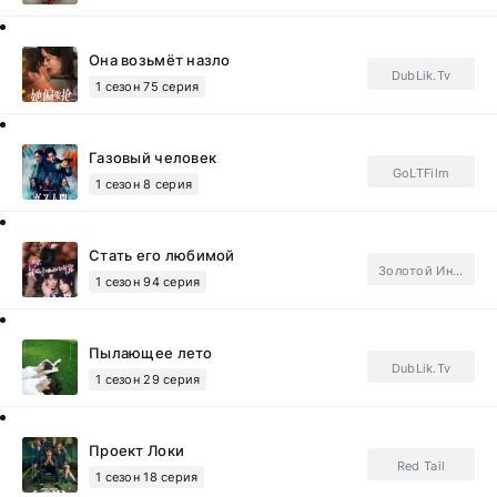
Она возьмёт назло
DubLik.Tv
1 сезон 75 серия
Газовый человек
GoLTFilm
1 сезон 8 серия
Стать его любимой
Золотой Инлун
1 сезон 94 серия
Пылающее лето
DubLik.Tv
1 сезон 29 серия
Проект Локи
Red Tail
1 сезон 18 серия