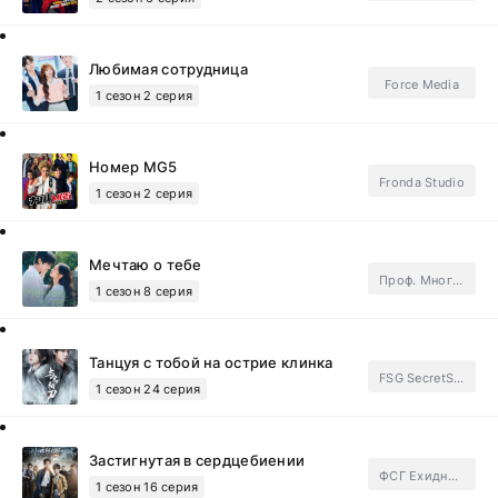
Любимая сотрудница
Force Media
1 сезон 2 серия
Номер MG5
Fronda Studio
1 сезон 2 серия
Мечтаю о тебе
Проф. Многоголосый
1 сезон 8 серия
Танцуя с тобой на острие клинка
FSG SecretStory.Subtitles
1 сезон 24 серия
Застигнутая в сердцебиении
ФСГ Ехидные дорамщицы.Subtitles
1 сезон 16 серия