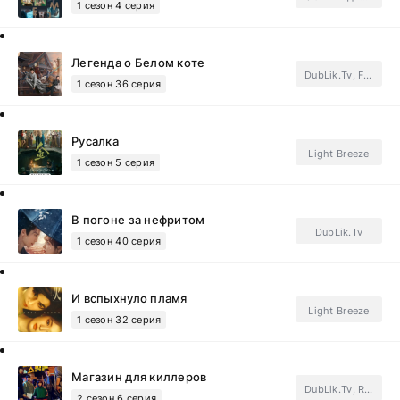
1 сезон 4 серия
Легенда о Белом коте
DubLik.Tv, Force Media, Автоперевод.Subtitles, ФСГ Азалии.Subtitles
1 сезон 36 серия
Русалка
Light Breeze
1 сезон 5 серия
В погоне за нефритом
DubLik.Tv
1 сезон 40 серия
И вспыхнуло пламя
Light Breeze
1 сезон 32 серия
Магазин для киллеров
DubLik.Tv, REDNIK, FSG QMovavi.Subtitles
2 сезон 6 серия