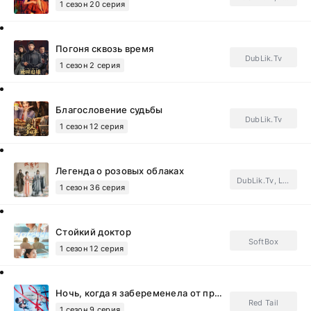
1 сезон 20 серия
Погоня сквозь время
DubLik.Tv
1 сезон 2 серия
Благословение судьбы
DubLik.Tv
1 сезон 12 серия
Легенда о розовых облаках
DubLik.Tv, Light Breeze, FSG Jade Fox.Subtitles
1 сезон 36 серия
Стойкий доктор
SoftBox
1 сезон 12 серия
Ночь, когда я забеременела от президента
Red Tail
1 сезон 9 серия