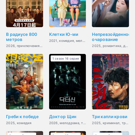
В радиусе 800
Клетки Ю-ми
Непревзойденное
метров
очарование
2021, комедия, мелодрама, фантастика, психология, романтика, драма
2026, приключения, триллер, криминал
2025, романтика, драма
1 сезон 16 серия
Греби к победе
Доктор Щин
Три капли крови
2025, комедия
2026, мелодрама, триллер, фантастика, романтика, медицина, фэнтези
2025, криминал, триллер