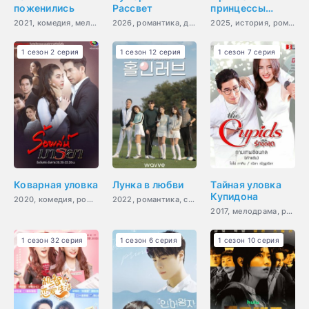
поженились
Рассвет
принцессы
Пиннин
2021, комедия, мелодрама, романтика, повседневность
2026, романтика, драма
2025, история, романтика
1 сезон 2 серия
1 сезон 12 серия
1 сезон 7 серия
Коварная уловка
Лунка в любви
Тайная уловка
Купидона
2020, комедия, романтика, драма
2022, романтика, спорт
2017, мелодрама, романтика, драма
1 сезон 32 серия
1 сезон 6 серия
1 сезон 10 серия