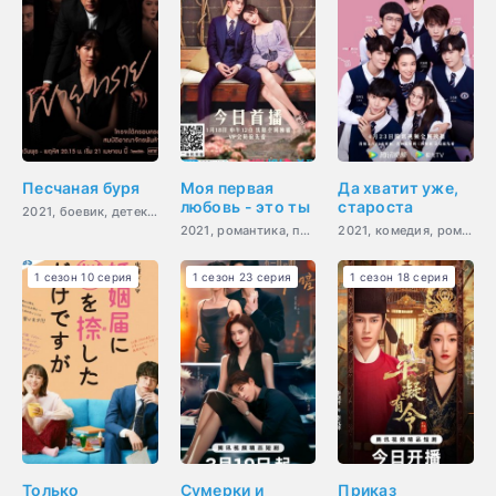
Песчаная буря
Моя первая
Да хватит уже,
любовь - это ты
староста
2021, боевик, детектив, драма, мелодрама, мистика, романтика
2021, романтика, повседневность, драма
2021, комедия, романтика, молодость
1 сезон 10 серия
1 сезон 23 серия
1 сезон 18 серия
Только
Сумерки и
Приказ