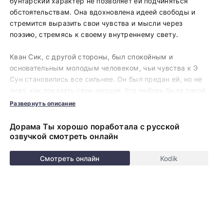
бунтарский характер не позволяет ей подчиняться
обстоятельствам. Она вдохновлена идеей свободы и
стремится выразить свои чувства и мысли через
поэзию, стремясь к своему внутреннему свету.
Кван Сик, с другой стороны, был спокойным и
основательным молодым человеком, чьи чувства к Э
Сун становились все сильнее. Он был предан ей, но не
знал, как показать свои эмоции. Его любовь была тихой,
но стойкой. В его мире не было места для сомнений, он
Развернуть описание
всегда поддерживал Э Сун, несмотря на все трудности.
Их отношения наполнились искренними чувствами,
Дорама Ты хорошо поработала с русской
основанными на верности и стремлении поддерживать
озвучкой смотреть онлайн
друг друга, несмотря на непростые обстоятельства.
Смотреть онлайн
Kodik
Смотрите дораму Ты хорошо поработала в HD
качестве и с русской озвучкой
прямо сейчас. Авторам
удается создавать красочные четкие образы героев, с
которыми хочется путешествовать в далекие края и
переживать самые яркие эмоции. Картины на русском