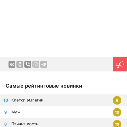
языке позволяют ощутить непередаваемую гамму
эмоций в домашней обстановке в любое удобное время.
Продуманная навигация поможет моментально найти
нужный контент.
Новые серии на дорама клуб
загружаются ежедневно, приступайте к просмотру
немедленно, чтобы не упустить самые современные
дорамы, которыми восхищается весь мир. Все фильмы
можно смотреть на любых гаджетах – iphone, android,
планшет.
Самые рейтинговые новинки
Клетки эмпатии
9
Муж
10
Птичья кость
10