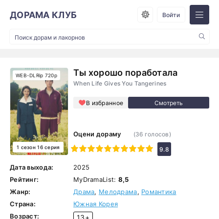
ДОРАМА КЛУБ
Войти
Ты хорошо поработала
WEB-DLRip 720p
When Life Gives You Tangerines
В избранное
Оцени дораму
(
36
голосов)
1 сезон 16 серия
1
2
3
4
5
6
7
8
9
10
9.8
Дата выхода:
2025
Рейтинг:
MyDramaList:
8,5
Жанр:
Драма
,
Мелодрама
,
Романтика
Страна:
Южная Корея
Возраст:
13+