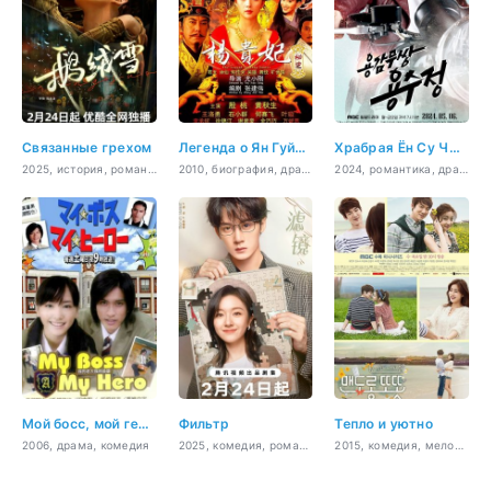
Связанные грехом
Легенда о Ян Гуйфей
Храбрая Ён Су Чжон
2025, история, романтика
2010, биография, драма, история, романтика
2024, романтика, драма, мелодрама
Мой босс, мой герой
Фильтр
Тепло и уютно
2006, драма, комедия
2025, комедия, романтика, Sci-Fi, фэнтези
2015, комедия, мелодрама, еда, романтика