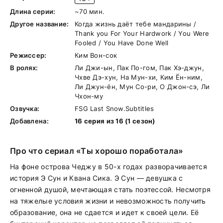
Длина серии:
~70 мин.
Другое название:
Когда жизнь даёт тебе мандарины /
Thank you For Your Hardwork / You Were
Fooled / You Have Done Well
Режиссер:
Ким Вон-сок
В ролях:
Ли Джи-ын, Пак По-гом, Пак Хэ-джун,
Чхве Дэ-хун, На Мун-хи, Ким Ён-ним,
Ли Джун-ён, Мун Со-ри, О Джон-сэ, Ли
Чхон-му
Озвучка:
FSG Last Snow.Subtitles
Добавлена:
16 серия из 16 (1 сезон)
Про что сериал «Ты хорошо поработала»
На фоне острова Чеджу в 50-х годах разворачивается
история Э Сун и Квана Сика. Э Сун — девушка с
огненной душой, мечтающая стать поэтессой. Несмотря
на тяжелые условия жизни и невозможность получить
образование, она не сдается и идет к своей цели. Её