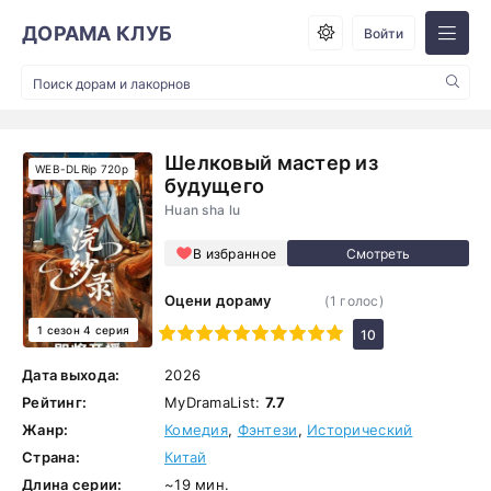
ДОРАМА КЛУБ
Войти
Шелковый мастер из
WEB-DLRip 720p
будущего
Huan sha lu
В избранное
Оцени дораму
(
1
голос)
1 сезон 4 серия
1
2
3
4
5
6
7
8
9
10
10
Дата выхода:
2026
Рейтинг:
MyDramaList:
7.7
Жанр:
Комедия
,
Фэнтези
,
Исторический
Страна:
Китай
Длина серии:
~19 мин.