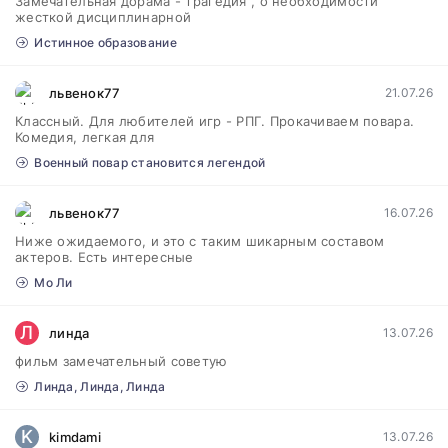
Замечательная дорама - трагедия , о необходимости
жесткой дисциплинарной
Истинное образование
львенок77
21.07.26
Классный. Для любителей игр - РПГ. Прокачиваем повара.
Комедия, легкая для
Военный повар становится легендой
львенок77
16.07.26
Ниже ожидаемого, и это с таким шикарным составом
актеров. Есть интересные
Мо Ли
Л
линда
13.07.26
фильм замечательный советую
Линда, Линда, Линда
K
kimdami
13.07.26