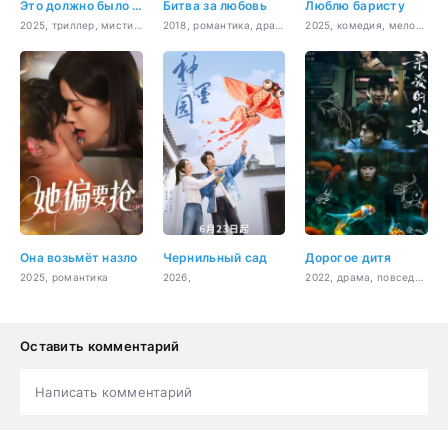
Это должно было быть похищение
Битва за любовь
Люблю баристу
2025, триллер, мистика, драма, сверхъестественное
2018, романтика, драма
2025, комедия, мелодрама
Она возьмёт назло
Чернильный сад
Дорогое дитя
2025, романтика
2026,
2022, драма, повседневность, мелодрама
Оставить комментарий
Написать комментарий