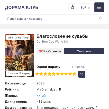
ДОРАМА КЛУБ
Войти
Благословение судьбы
WEB-DLRip 720p
Gui Ren Duo Wang Shi
В избранное
Оцени дораму
(
1
голос)
1 сезон 12 серия
1
2
3
4
5
6
7
8
9
10
10
Дата выхода:
2026
Рейтинг:
MyDramaList:
8
Жанр:
Страна:
Китай
Длина серии:
~15 мин.
Другое название:
Благородные люди приносят удачу /