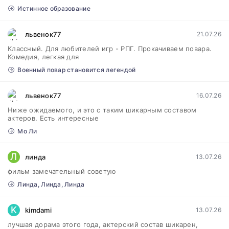
Истинное образование
львенок77
21.07.26
Классный. Для любителей игр - РПГ. Прокачиваем повара.
Комедия, легкая для
Военный повар становится легендой
львенок77
16.07.26
Ниже ожидаемого, и это с таким шикарным составом
актеров. Есть интересные
Мо Ли
Л
линда
13.07.26
фильм замечательный советую
Линда, Линда, Линда
K
kimdami
13.07.26
лучшая дорама этого года, актерский состав шикарен,