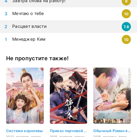
Завтра снова на работу!
9
Мечтаю о тебе
10
Расцвет власти
7.8
Менеджер Ким
10
Не пропустите также!
Система королевы
Приказ парчовой луны
Обычный Роман в Коулуне
2022, история, комедия, романтика, фэнтези
2025, история, романтика
2025, мистика, романтика, Sci-Fi