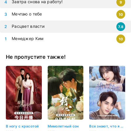
Завтра снова на работу!
9
Мечтаю о тебе
10
Расцвет власти
7.8
Менеджер Ким
10
Не пропустите также!
В ногу с красотой
Мимолетный сон
Все знают, что я люблю тебя