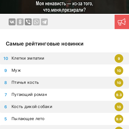
Продуманная навигация поможет моментально найти
нужный контент.
Новые серии на дорама клуб
загружаются ежедневно, приступайте к просмотру
немедленно, чтобы не упустить самые современные
дорамы, которыми восхищается весь мир. Все фильмы
можно смотреть на любых гаджетах – iphone, android,
планшет.
Самые рейтинговые новинки
Клетки эмпатии
9
Муж
10
Птичья кость
10
Пугающий роман
9.3
Кость дикой собаки
10
Пылающее лето
9.6