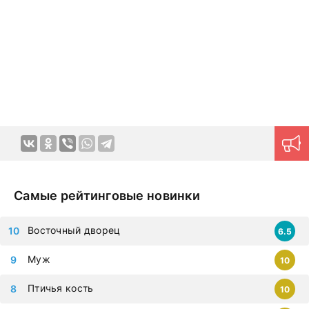
Продуманная навигация поможет моментально найти
нужный контент.
Новые серии на дорама клуб
загружаются ежедневно, приступайте к просмотру
немедленно, чтобы не упустить самые современные
дорамы, которыми восхищается весь мир. Все фильмы
можно смотреть на любых гаджетах – iphone, android,
планшет.
Самые рейтинговые новинки
Восточный дворец
6.5
Муж
10
Птичья кость
10