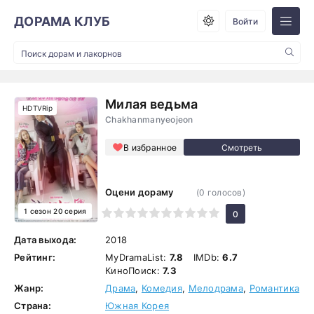
ДОРАМА КЛУБ
Войти
Милая ведьма
HDTVRip
Chakhanmanyeojeon
В избранное
Оцени дораму
(
0
голосов)
1 сезон 20 серия
1
2
3
4
5
6
7
8
9
10
0
Дата выхода:
2018
Рейтинг:
MyDramaList:
7.8
IMDb:
6.7
КиноПоиск:
7.3
Жанр:
Драма
,
Комедия
,
Мелодрама
,
Романтика
Страна:
Южная Корея