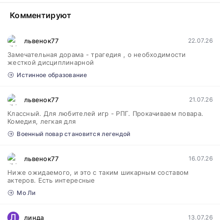
Комментируют
львенок77
22.07.26
Замечательная дорама - трагедия , о необходимости
жесткой дисциплинарной
Истинное образование
львенок77
21.07.26
Классный. Для любителей игр - РПГ. Прокачиваем повара.
Комедия, легкая для
Военный повар становится легендой
львенок77
16.07.26
Ниже ожидаемого, и это с таким шикарным составом
актеров. Есть интересные
Мо Ли
Л
линда
13.07.26