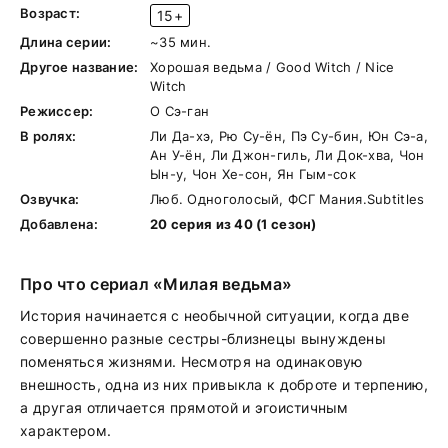
Возраст:
15+
Длина серии:
~35 мин.
Другое название:
Хорошая ведьма / Good Witch / Nice
Witch
Режиссер:
О Сэ-ган
В ролях:
Ли Да-хэ, Рю Су-ён, Пэ Су-бин, Юн Сэ-а,
Ан У-ён, Ли Джон-гиль, Ли Док-хва, Чон
Ын-у, Чон Хе-сон, Ян Гым-сок
Озвучка:
Люб. Одноголосый, ФСГ Мания.Subtitles
Добавлена:
20 серия из 40 (1 сезон)
Про что сериал «Милая ведьма»
История начинается с необычной ситуации, когда две
совершенно разные сестры-близнецы вынуждены
поменяться жизнями. Несмотря на одинаковую
внешность, одна из них привыкла к доброте и терпению,
а другая отличается прямотой и эгоистичным
характером.