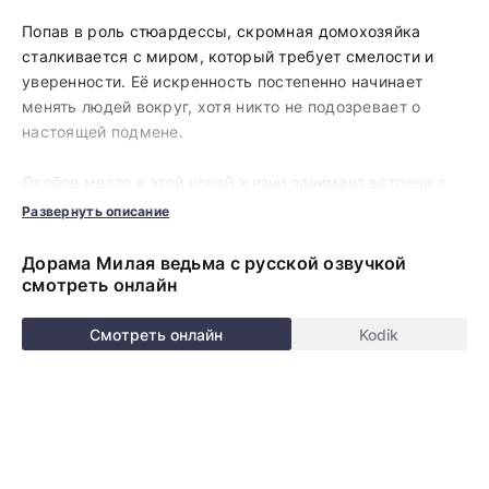
Попав в роль стюардессы, скромная домохозяйка
сталкивается с миром, который требует смелости и
уверенности. Её искренность постепенно начинает
менять людей вокруг, хотя никто не подозревает о
настоящей подмене.
Особое место в этой новой жизни занимает встреча с
пилотом, который давно отказался от романтических
Развернуть описание
отношений. Их знакомство становится началом истории,
где случайная ложь приводит к неожиданным
Дорама Милая ведьма с русской озвучкой
открытиям и настоящим чувствам.
смотреть онлайн
Смотрите дораму Милая ведьма в HD качестве и с
Смотреть онлайн
Kodik
русской озвучкой
прямо сейчас. Авторам удается
создавать красочные четкие образы героев, с
которыми хочется путешествовать в далекие края и
переживать самые яркие эмоции. Картины на русском
языке позволяют ощутить непередаваемую гамму
эмоций в домашней обстановке в любое удобное время.