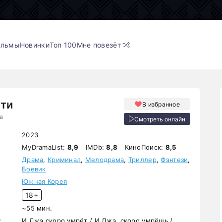
ильмы
Новинки
Топ 100
Мне повезёт
рти
В избранное
da
Смотреть онлайн
2023
MyDramaList:
8,9
IMDb:
8,8
КиноПоиск:
8,5
Драма
,
Криминал
,
Мелодрама
,
Триллер
,
Фэнтези
,
Боевик
Южная Корея
18+
~55 мин.
:
И Джэ скоро умрёт / И Джэ, скоро умрёшь /