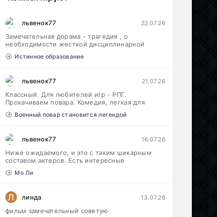
львенок77
22.07.26
Замечательная дорама - трагедия , о
необходимости жесткой дисциплинарной
Истинное образование
львенок77
21.07.26
Классный. Для любителей игр - РПГ.
Прокачиваем повара. Комедия, легкая для
Военный повар становится легендой
львенок77
16.07.26
Ниже ожидаемого, и это с таким шикарным
составом актеров. Есть интересные
Мо Ли
Л
линда
13.07.26
фильм замечательный советую