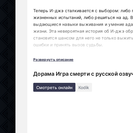
Теперь И-джэ сталкивается с выбором: либо 
жизненных испытаний, либо решиться на ад. 
выдающиеся навыки выживания и умение адап
жизни. Эта невероятная история об И-джэ обр
становится шансом для него не только выжить
ошибки и принять вызов судьбы.
Смотрите дораму Игра смерти в HD качестве 
Развернуть описание
удается создавать красочные четкие образы 
далекие края и переживать самые яркие эмоц
Дорама Игра смерти с русской озву
непередаваемую гамму эмоций в домашней об
навигация поможет моментально найти нужны
Смотреть онлайн
Kodik
загружаются ежедневно, приступайте к просм
современные дорамы, которыми восхищается
гаджетах – iphone, android, планшет.