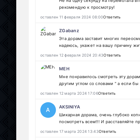
Не на одну секунду на перемотала в
рекомендую к просмотру!
оставлен 11 февраля 2024 08:00
Ответить
ZGabanz
Эта дорама заставит многих переосмы
надеюсь, укажет на вашу причину жи
оставлен 12 февраля 2024 20:43
Ответить
МЕН
Мне понравилось смотреть эту дорам
другим углом со словами " а если бы я .
оставлен 12 марта 2024 17:06
Ответить
AKSINIYA
A
Шикарная дорама, очень глубоко коп
посмотреть всем!!! И расставляйте п
оставлен 17 марта 2024 13:43
Ответить