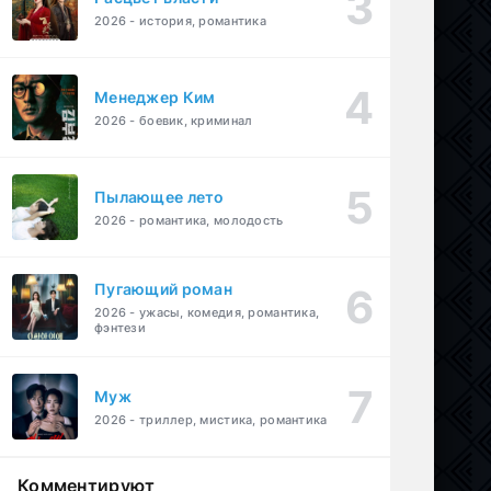
2026 - история, романтика
Менеджер Ким
2026 - боевик, криминал
Пылающее лето
2026 - романтика, молодость
Пугающий роман
2026 - ужасы, комедия, романтика,
фэнтези
Муж
2026 - триллер, мистика, романтика
Комментируют