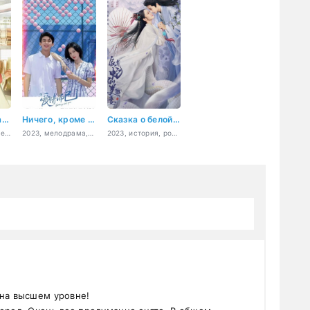
Наша цветущая молодость
Ничего, кроме любви
Сказка о белой змее
2023, комедия, мелодрама, фэнтези, история, мистика, романтика, драма
2023, мелодрама, спорт, романтика, драма
2023, история, романтика, фэнтези
 на высшем уровне!