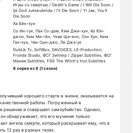
Игры со смертью / Death's Game / I Will Die Soon /
Ije God Jukseubnida / I'll Die Soon / Yi Jae, You’ll
Die Soon
Ха Бён-хун
Со Ин-гук, Пак Со-дам, Ким Джи-хун, Ко Юн-
джон, Ким Ми-гён, Чхве Щи-вон, Сон Хун, Ким
Ган-хун, Чан Сын-джо, Ли Джэ-ук
DubLik.Tv, SoftBox, DAVOICES, LE-Production,
Fronda Studio, ФСГ Зиппер / Zipper.Subtitles, ФСГ
Мания.Subtitles, FSG The Witch's Hut.Subtitles
8 серия из 8 (1 сезон)
олучивший хорошего старта в жизни, оказывается на
 качественной работы. Погруженный в
е решение и совершает самоубийство. Однако,
 он обнаруживает, что его мучения только
ает ангела смерти, который раскрывает ему, что в
ть 12 раз в разных телах.