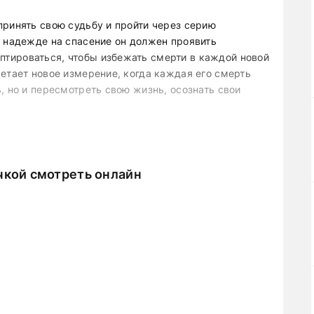
принять свою судьбу и пройти через серию
В надежде на спасение он должен проявить
тироваться, чтобы избежать смерти в каждой новой
етает новое измерение, когда каждая его смерть
, но и пересмотреть свою жизнь, осознать свои
и с русской озвучкой
прямо сейчас. Авторам
героев, с которыми хочется путешествовать в
ии. Картины на русском языке позволяют ощутить
чкой смотреть онлайн
становке в любое удобное время. Продуманная
й контент.
Новые серии на дорама клуб
отру немедленно, чтобы не упустить самые
 весь мир. Все фильмы можно смотреть на любых