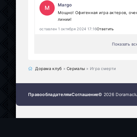
Margo
M
Мощно! Офигенная игра актеров, оче
линии!
оставлен 1 октября 2024 17:16
Ответить
Показать вс
Дорама клуб
»
Сериалы
» Игра смерти
Правообладателям
Соглашение
© 2026 Doramaclu