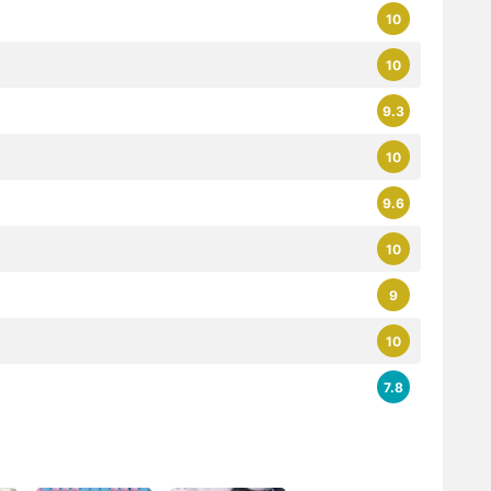
10
10
9.3
10
9.6
10
9
10
7.8