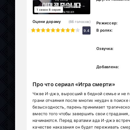
1 сезон 8 серия
Оцени дораму
(
66
голосов)
Режиссер:
1
2
3
4
5
6
7
8
9
10
В ролях:
9.4
Озвучка:
Добавлена:
Про что сериал «Игра смерти»
Чжве И-джэ, выросший в бедной семье и не п
грани отчаяния после многих неудач в поиске
безысходность, парень принимает трагическо
вместо того чтобы завершить свои страдания,
начинаются. Перед вратами ада И-джэ встреч
качестве наказания он будет переживать смер