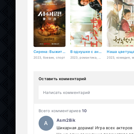
Сирена: Выжить на острове
В однушке с ангелом
2023, боевик, спорт
2023, романтика, фэнтези
Оставить комментарий
Написать комментарий
Всего комментариев
10
Asm28ik
A
Шикарная дорама! Игра всех актеров