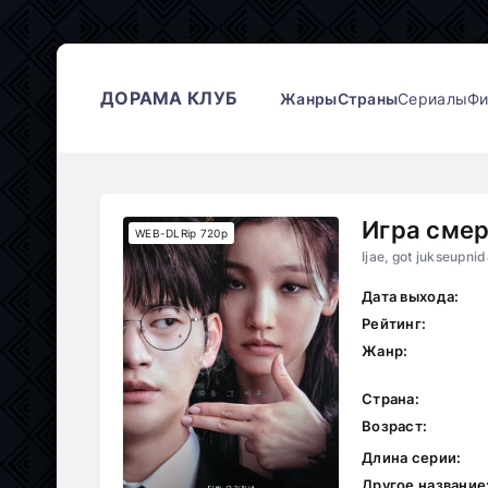
ДОРАМА КЛУБ
Жанры
Страны
Сериалы
Ф
Игра сме
WEB-DLRip 720p
Ijae, got jukseupni
Дата выхода:
Рейтинг:
Жанр:
Страна:
Возраст:
Длина серии:
Другое название