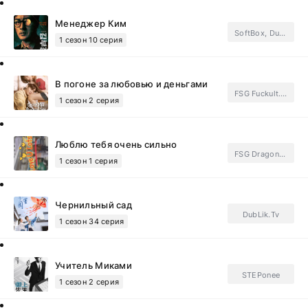
Менеджер Ким
SoftBox, DubLik.Tv
1 сезон 10 серия
В погоне за любовью и деньгами
FSG Fuckult.Subtitles
1 сезон 2 серия
Люблю тебя очень сильно
FSG Dragon Fruit.Subtitles
1 сезон 1 серия
Чернильный сад
DubLik.Tv
1 сезон 34 серия
Учитель Миками
STEPonee
1 сезон 2 серия