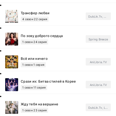
Трансфер любви
DubLik.Tv, ФСГ Дорамотерапия.Subtitles
4 сезон 22 серия
По зову доброго сердца
Spring Breeze
1 сезон 24 серия
Всё или ничего
AniLibria.TV
1 сезон 1 серия
Срази их: Битва стилей в Корее
AniLibria.TV
1 сезон 11 серия
Жду тебя на вершине
DubLik.Tv, Light Breeze, FSG SecretStory.Subtitles
1 сезон 23 серия