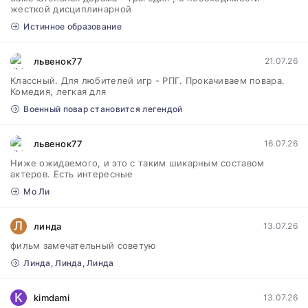
жесткой дисциплинарной
Истинное образование
львенок77
21.07.26
Классный. Для любителей игр - РПГ. Прокачиваем повара.
Комедия, легкая для
Военный повар становится легендой
львенок77
16.07.26
Ниже ожидаемого, и это с таким шикарным составом
актеров. Есть интересные
Мо Ли
Л
линда
13.07.26
фильм замечательный советую
Линда, Линда, Линда
K
kimdami
13.07.26