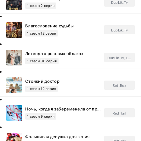
DubLik.Tv
1 сезон 2 серия
Благословение судьбы
DubLik.Tv
1 сезон 12 серия
Легенда о розовых облаках
DubLik.Tv, Light Breeze, FSG Jade Fox.Subtitles
1 сезон 36 серия
Стойкий доктор
SoftBox
1 сезон 12 серия
Ночь, когда я забеременела от президента
Red Tail
1 сезон 9 серия
Фальшивая девушка для гения