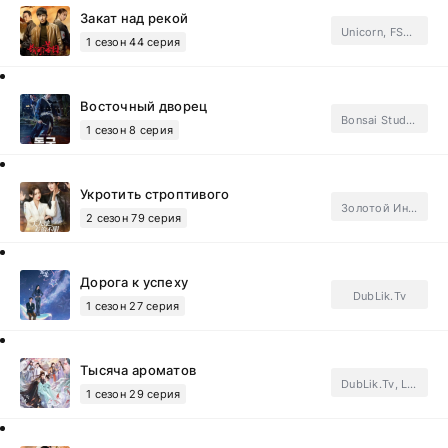
Закат над рекой
Unicorn, FSG Last Snow.Subtitles
1 сезон 44 серия
Восточный дворец
Bonsai Studio, DubLik.Tv, Unicorn, LE-Vitation, Netflix.Subtitles
1 сезон 8 серия
Укротить строптивого
Золотой Инлун
2 сезон 79 серия
Дорога к успеху
DubLik.Tv
1 сезон 27 серия
Тысяча ароматов
DubLik.Tv, Light Breeze, FSG Jade Fox.Subtitles
1 сезон 29 серия