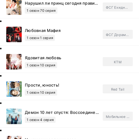
Нарушил ли принц сегодня правила?
ФСГ Ехидные дорамщицы.Subtitles
1 сезон 70 серия
Любовная Мафия
ФСГ Дорамотерапия.Subtitles
1 сезон 1 серия
Ядовитая любовь
KTM
1 сезон 10 серия
Прости, юность!
Red Tail
1 сезон 10 серия
Демон 10 лет спустя: Воссоединение
Мобильное телевидение
1 сезон 4 серия