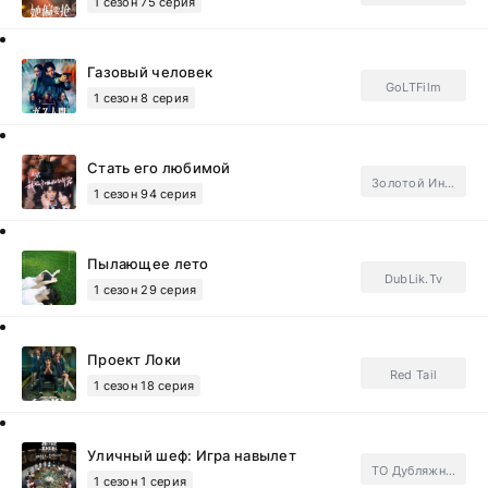
1 сезон 75 серия
Газовый человек
GoLTFilm
1 сезон 8 серия
Стать его любимой
Золотой Инлун
1 сезон 94 серия
Пылающее лето
DubLik.Tv
1 сезон 29 серия
Проект Локи
Red Tail
1 сезон 18 серия
Уличный шеф: Игра навылет
ТО Дубляжная
1 сезон 1 серия