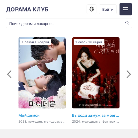
ДОРАМА КЛУБ
Войти
1 сезон 16 серия
1 сезон 16 серия
1 сез
Мой демон
Выходи замуж за моего супруга!
Игра 
2023, комедия, мелодрама, фэнтези, боевик, романтика
2024, мелодрама, фэнтези, комедия, романтика, драма