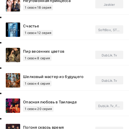
Неугомонная принцесса
Jaskier
1 сезон 18 серия
Счастье
SoftBox, STEPonee, GREEN TEA, Тайм Медиа Групп, FSG Baddest Females.Subtitles, ФСГ Мания.Subtitles
1 сезон 12 серия
Пир весенних цветов
DubLik.Tv
1 сезон 8 серия
Шелковый мастер из будущего
DubLik.Tv
1 сезон 4 серия
Опасная любовь в Таиланде
DubLik.Tv, FSG Dragon Fruit.Subtitles
1 сезон 20 серия
Погоня сквозь время