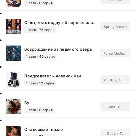
Red Tail
1 сезон 8 серия
О нет, мы с подругой переселились в книгу и испортили злодея
Spring Breeze
1 сезон 75 серия
Возрождение из ледяного озера
Force Media, Light Breeze
1 сезон 40 серия
Председатель-новичок Кан
AniDUB, DubLik.Tv, FSG Baddest Females.Subtitles, ФСГ Мания.Subtitles
1 сезон 12 серия
Ву
AniDUB
1 сезон 8 серия
Она возьмёт назло
DubLik.Tv