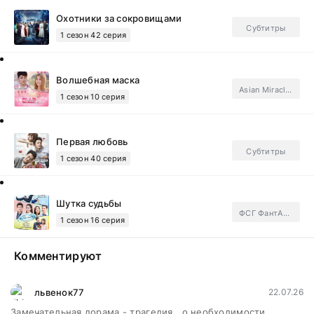
Охотники за сокровищами
Субтитры
1 сезон 42 серия
Волшебная маска
Asian Miracle Group, Субтитры
1 сезон 10 серия
Первая любовь
Субтитры
1 сезон 40 серия
Шутка судьбы
ФСГ ФантAsia.Subtitles
1 сезон 16 серия
Комментируют
львенок77
22.07.26
Замечательная дорама - трагедия , о необходимости