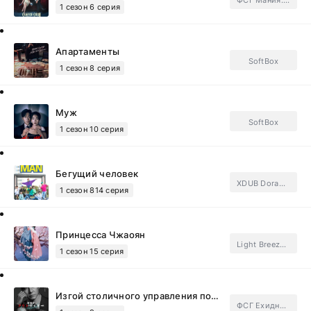
ФСГ Мания.Subtitles
1 сезон 6 серия
Апартаменты
SoftBox
1 сезон 8 серия
Муж
SoftBox
1 сезон 10 серия
Бегущий человек
XDUB Dorama, Субтитры
1 сезон 814 серия
Принцесса Чжаоян
Light Breeze, FSG Jade Fox.Subtitles
1 сезон 15 серия
Изгой столичного управления полиции
ФСГ Ехидные дорамщицы.Subtitles