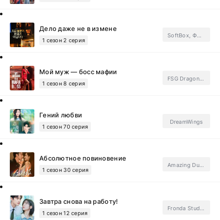
Дело даже не в измене
SoftBox, ФСГ Мания.Subtitles
1 сезон 2 серия
Мой муж — босс мафии
FSG Dragon Fruit.Subtitles
1 сезон 8 серия
Гений любви
DreamWings
1 сезон 70 серия
Абсолютное повиновение
Amazing Dubbing
1 сезон 30 серия
Завтра снова на работу!
Fronda Studio, SoftBox, ФСГ Мания.Subtitles
1 сезон 12 серия