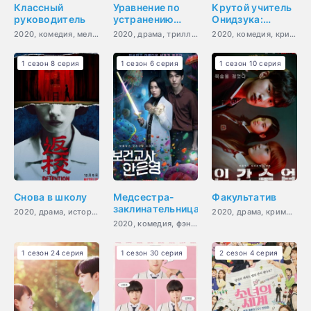
Классный
Уравнение по
Крутой учитель
руководитель
устранению
Онидзука:
учителя
Ранние годы
2020, комедия, мелодрама, мистика, психология, романтика, сверхъестественное
2020, драма, триллер, фэнтези, психология, сверхъестественное
2020, комедия, криминал, мелодрама, боевик, молодость
1 сезон 8 серия
1 сезон 6 серия
1 сезон 10 серия
Снова в школу
Медсестра-
Факультатив
заклинательница
2020, драма, история, ужасы, триллер, психология, сверхъестественное
2020, драма, криминал, триллер, психология, молодость
2020, комедия, фэнтези, мистика, ужасы, сверхъестественное
1 сезон 24 серия
1 сезон 30 серия
2 сезон 4 серия