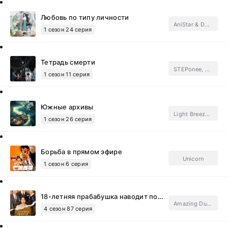
Любовь по типу личности
AniStar & DEEP
1 сезон 24 серия
Тетрадь смерти
STEPonee, GREEN TEA, DeadSno & den904, ФСГ Альянс.Subtitles
1 сезон 11 серия
Южные архивы
Light Breeze, FSG Jade Fox.Subtitles
1 сезон 26 серия
Борьба в прямом эфире
Unicorn
1 сезон 6 серия
18-летняя прабабушка наводит порядок в семье
Amazing Dubbing
4 сезон 87 серия