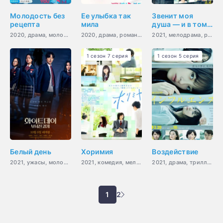
Молодость без
Ее улыбка так
Звенит моя
рецепта
мила
душа — и в том
твоя вина
2020, драма, молодость, медицина
2020, драма, романтика, молодость
2021, мелодрама, романтика, молодость, драма
1 сезон 7 серия
1 сезон 5 серия
Белый день
Хоримия
Воздействие
2021, ужасы, молодость, фэнтези, сверхъестественное
2021, комедия, мелодрама, романтика, повседневность, молодость
2021, драма, триллер
1
2