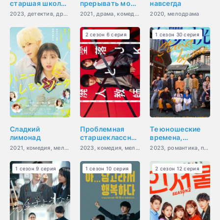
старшая школа
прерывать мои
навсегда
Чхондам
занятия
2023, детектив, драма, триллер, мистика, молодость
2021, драма, комедия, романтика, повседневность, молодость
2020, мелодрама
2 сезон 6 серия
1 сезон 30 серия
Сладкий
Проблемная
Те юношеские
лимонад
старшеклассница
времена,
и непутевый
которые не
2021, комедия, мелодрама, романтика, молодость
2023, комедия, мелодрама, романтика, молодость, драма
2023, романтика, повседневность, молодость
учитель
могут вернуться
1 сезон 9 серия
1 сезон 10 серия
2 сезон 12 серия