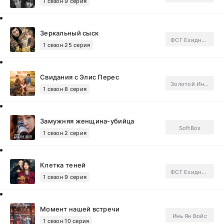
1 сезон 9 серия
Зеркальный сыск
ФСГ Ехидные дорамщицы.Subtitles
1 сезон 25 серия
Свидания с Элис Перес
Золотой Инлун
1 сезон 8 серия
Замужняя женщина-убийца
SoftBox
1 сезон 2 серия
Клетка теней
ФСГ Ехидные дорамщицы.Subtitles
1 сезон 9 серия
Момент нашей встречи
Инь Ян Войс
1 сезон 10 серия