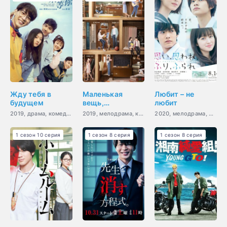
Жду тебя в
Маленькая
Любит – не
будущем
вещь,
любит
называемая
2019, драма, комедия, романтика, молодость, фэнтези
2019, мелодрама, комедия, романтика, молодость, драма
2020, мелодрама, романтика, молодость
первой любовью
1 сезон 10 серия
1 сезон 8 серия
1 сезон 8 серия