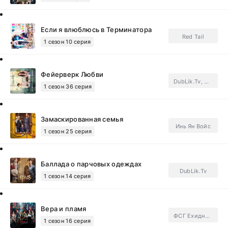
Если я влюблюсь в Терминатора
Red Tail
1 сезон 10 серия
Фейерверк Любви
DubLik.Tv, Unicorn, FSG Jade Fox.Subtitles, FSG Last Snow.Subtitles
1 сезон 36 серия
Замаскированная семья
Инь Ян Войс
1 сезон 25 серия
Баллада о парчовых одеждах
DubLik.Tv
1 сезон 14 серия
Вера и пламя
ФСГ Ехидные дорамщицы.Subtitles
1 сезон 16 серия