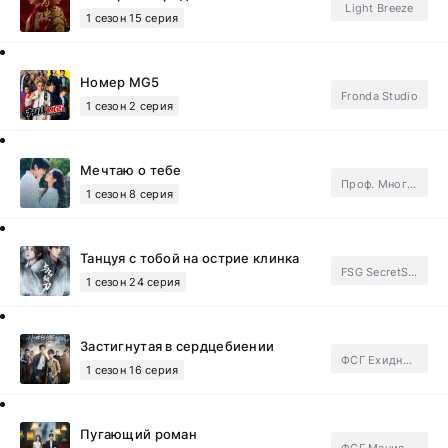
Light Breeze
1 сезон 15 серия
Номер MG5
Fronda Studio
1 сезон 2 серия
Мечтаю о тебе
Проф. Многоголосый
1 сезон 8 серия
Танцуя с тобой на острие клинка
FSG SecretStory.Subtitles
1 сезон 24 серия
Застигнутая в сердцебиении
ФСГ Ехидные дорамщицы.Subtitles
1 сезон 16 серия
Пугающий роман