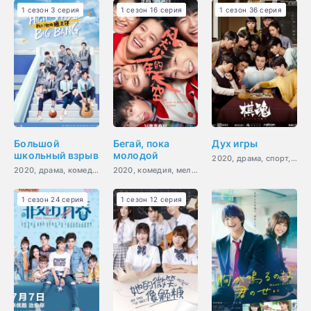
1 сезон 3 серия
1 сезон 16 серия
1 сезон 36 серия
Большой
Бегай, пока
Дух игры
школьный взрыв
молодой
2020, драма, спорт, фэнтези, комедия, сверхъестественное
2020, драма, комедия, романтика, молодость
2020, комедия, мелодрама, молодость, драма
1 сезон 24 серия
1 сезон 12 серия