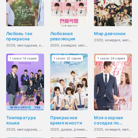
Любовь так
Любовная
Мир девчонок
прекрасна
революция
2020, комедия, мелодрама, повседневность, молодость, драма
2020, мелодрама, комедия, романтика, повседневность, молодость
2020, комедия, мелодрама, романтика, молодость, драма
1 сезон 16 серия
1 сезон 32 серия
1 сезон 24 серия
Температура
Прекрасное
Моя озорная
языка
время юности
соседка по
парте
2020, мелодрама, романтика, молодость, драма
2020, драма, романтика, молодость
2020, комедия, мелодрама, романтика, молодость