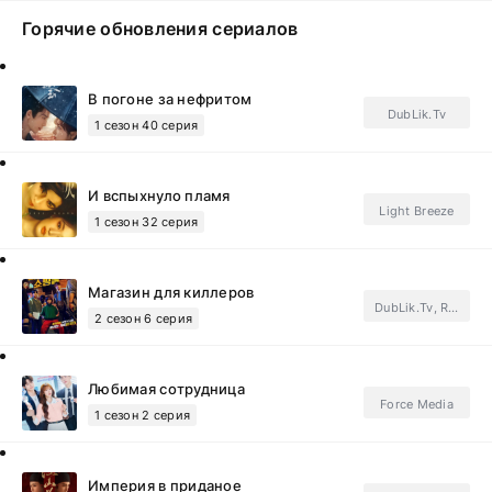
Горячие обновления сериалов
В погоне за нефритом
DubLik.Tv
1 сезон 40 серия
И вспыхнуло пламя
Light Breeze
1 сезон 32 серия
Магазин для киллеров
DubLik.Tv, REDNIK, FSG QMovavi.Subtitles
2 сезон 6 серия
Любимая сотрудница
Force Media
1 сезон 2 серия
Империя в приданое