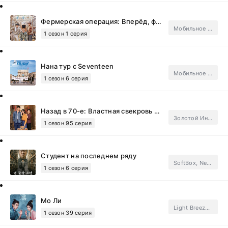
Фермерская операция: Вперёд, ферма!
Мобильное телевидение
1 сезон 1 серия
Нана тур с Seventeen
Мобильное телевидение
1 сезон 6 серия
Назад в 70-е: Властная свекровь уносит меня в полёт
Золотой Инлун
1 сезон 95 серия
Студент на последнем ряду
SoftBox, Netflix.Subtitles
1 сезон 6 серия
Мо Ли
Light Breeze, DubLik.Tv, FSG Jade Fox.Subtitles
1 сезон 39 серия