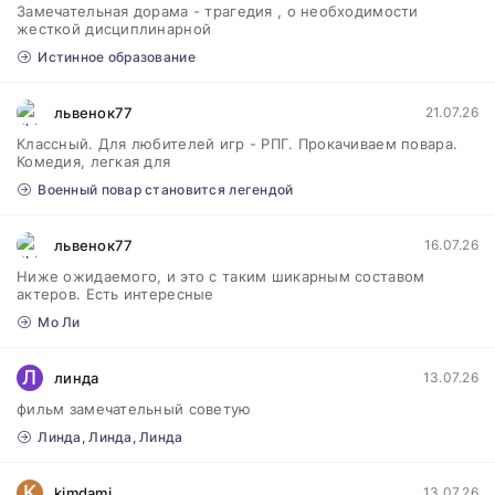
Замечательная дорама - трагедия , о необходимости
жесткой дисциплинарной
Истинное образование
львенок77
21.07.26
Классный. Для любителей игр - РПГ. Прокачиваем повара.
Комедия, легкая для
Военный повар становится легендой
львенок77
16.07.26
Ниже ожидаемого, и это с таким шикарным составом
актеров. Есть интересные
Мо Ли
Л
линда
13.07.26
фильм замечательный советую
Линда, Линда, Линда
K
kimdami
13.07.26