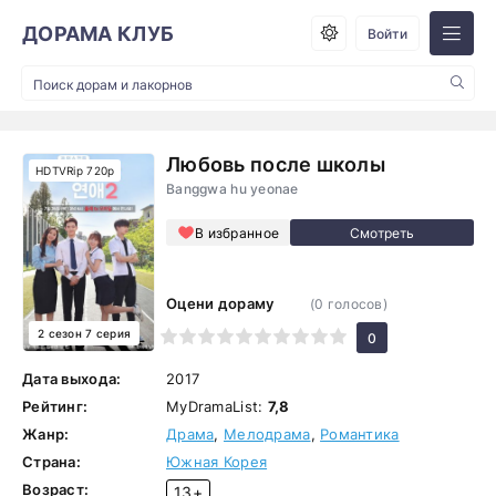
ДОРАМА КЛУБ
Войти
Любовь после школы
HDTVRip 720p
Banggwa hu yeonae
В избранное
Оцени дораму
(
0
голосов)
2 сезон 7 серия
1
2
3
4
5
6
7
8
9
10
0
Дата выхода:
2017
Рейтинг:
MyDramaList:
7,8
Жанр:
Драма
,
Мелодрама
,
Романтика
Страна:
Южная Корея
Возраст:
13+