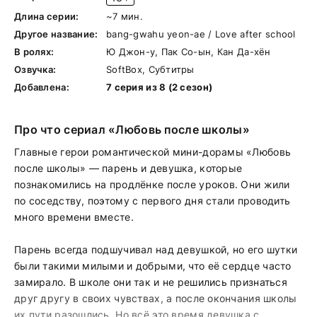
Длина серии:
~7 мин.
Другое название:
bang-gwahu yeon-ae / Love after school
В ролях:
Ю Джон-у, Пак Со-ын, Кан Да-хён
Озвучка:
SoftBox, Субтитры
Добавлена:
7 серия из 8 (2 сезон)
Про что сериал «Любовь после школы»
Главные герои романтической мини-дорамы «Любовь
после школы» — парень и девушка, которые
познакомились на продлёнке после уроков. Они жили
по соседству, поэтому с первого дня стали проводить
много времени вместе.
Парень всегда подшучивал над девушкой, но его шутки
были такими милыми и добрыми, что её сердце часто
замирало. В школе они так и не решились признаться
друг другу в своих чувствах, а после окончания школы
их пути разошлись. Но всё это время девушка с