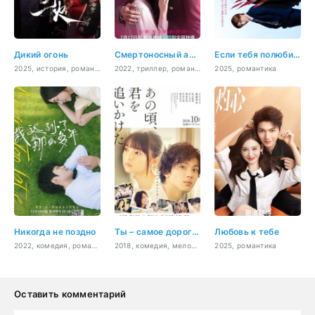
Дикий огонь
Смертоносный аромат
Если тебя полюбил босс якудза
2025, история, романтика
2022, триллер, романтика
2025, романтика
Никогда не поздно
Ты – самое дорогое, что у меня есть
Любовь к тебе
2022, комедия, романтика, молодость
2018, комедия, мелодрама
2025, романтика
Оставить комментарий