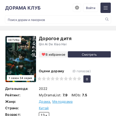
ДОРАМА КЛУБ
Войти
Дорогое дитя
HDTVRip
Qin Ai De Xiao Hai
В избранное
Оцени дораму
(
0
голосов)
1 сезон 34 серия
1
2
3
4
5
6
7
8
9
10
0
Дата выхода:
2022
Рейтинг:
MyDramaList:
7.9
IMDb:
7.5
Жанр:
Драма
,
Мелодрама
Страна:
Китай
Возраст:
13+