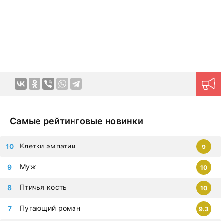
эмоций в домашней обстановке в любое удобное время.
Продуманная навигация поможет моментально найти
нужный контент.
Новые серии на дорама клуб
загружаются ежедневно, приступайте к просмотру
немедленно, чтобы не упустить самые современные
дорамы, которыми восхищается весь мир. Все фильмы
можно смотреть на любых гаджетах – iphone, android,
планшет.
Самые рейтинговые новинки
Клетки эмпатии
9
Муж
10
Птичья кость
10
Пугающий роман
9.3