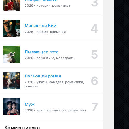
2026 - история, романтика
Менеджер Ким
2026 - боевик, криминал
Пылающее лето
2026 - романтика, молодость
Пугающий роман
2026 - ужасы, комедия, романтика,
фэнтези
Муж
2026 - триллер, мистика, романтика
Комментируют