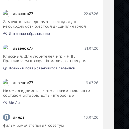
львенок77
22.07.26
Замечательная дорама - трагедия , о
необходимости жесткой дисциплинарной
Истинное образование
львенок77
21.07.26
Классный. Для любителей игр - РПГ.
Прокачиваем повара. Комедия, легкая для
Военный повар становится легендой
львенок77
16.07.26
Ниже ожидаемого, и это с таким шикарным
составом актеров. Есть интересные
Мо Ли
Л
линда
13.07.26
фильм замечательный советую