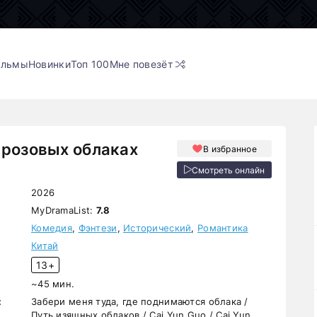
ильмы
Новинки
Топ 100
Мне повезёт
 розовых облаках
В избранное
Смотреть онлайн
2026
MyDramaList:
7.8
Комедия
,
Фэнтези
,
Исторический
,
Романтика
Китай
13+
~45 мин.
:
Забери меня туда, где поднимаются облака /
Путь изящных облаков / Cai Yun Guo / Cai Yun