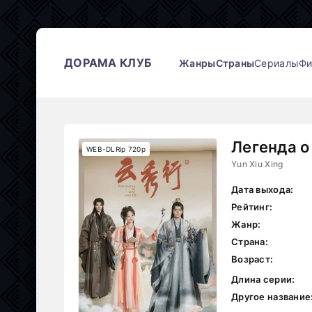
ДОРАМА КЛУБ
Жанры
Страны
Сериалы
Ф
Легенда о
WEB-DLRip 720p
Yun Xiu Xing
Дата выхода:
Рейтинг:
Жанр:
Страна:
Возраст:
Длина серии:
Другое название