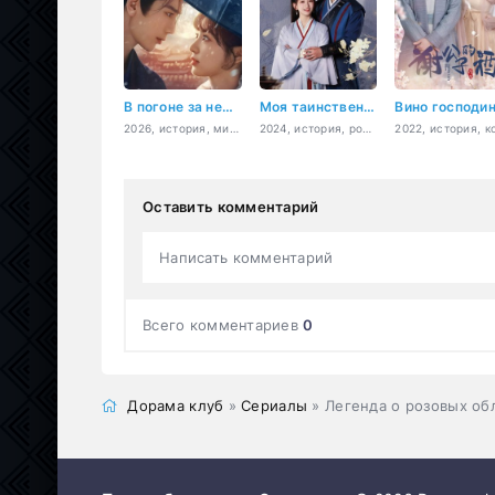
В погоне за нефритом
Моя таинственная жена
2026, история, мистика, романтика, война
2024, история, романтика
Оставить комментарий
Написать комментарий
Всего комментариев
0
Дорама клуб
»
Сериалы
» Легенда о розовых об