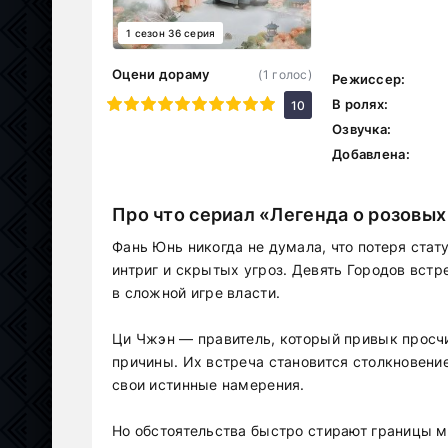
1 сезон 36 серия
Оцени дораму
(
1
голос)
Режиссер:
1
2
3
4
5
6
7
8
9
10
В ролях:
10
Озвучка:
Добавлена:
Про что сериал «Легенда о розовых
Фань Юнь никогда не думала, что потеря стату
интриг и скрытых угроз. Девять Городов встр
в сложной игре власти.
Ци Чжэн — правитель, который привык просчи
причины. Их встреча становится столкновени
свои истинные намерения.
Но обстоятельства быстро стирают границы 