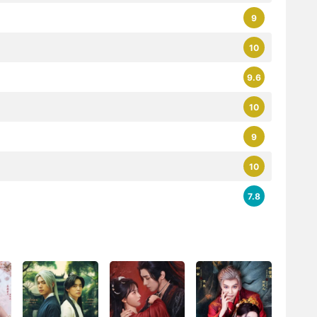
9
10
9.6
10
9
10
7.8