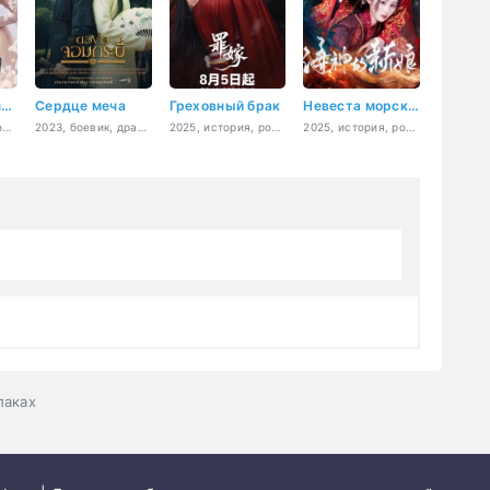
Вино господина Се
Сердце меча
Греховный брак
Невеста морского бога
2022, история, комедия, романтика, фэнтези
2023, боевик, драма, мелодрама, фэнтези, история, романтика
2025, история, романтика
2025, история, романтика
лаках