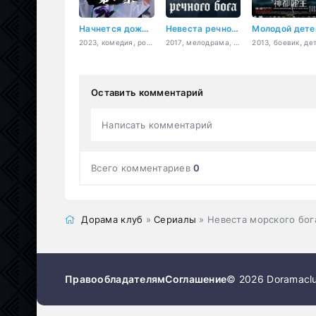
Начнется дождь, я позову тебя к себе
Невеста речного Бога
2023, комедия, романтика, сверхъестественное
2017, мелодрама, фэнтези, комедия, романтика, драма
Оставить комментарий
Написать комментарий
Всего комментариев
0
Дорама клуб
»
Сериалы
» Невеста морского бог
Правообладателям
Соглашение
© 2026 Doramaclu