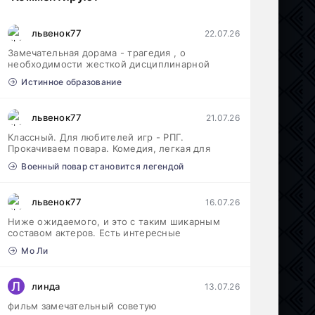
львенок77
22.07.26
Замечательная дорама - трагедия , о
необходимости жесткой дисциплинарной
Истинное образование
львенок77
21.07.26
Классный. Для любителей игр - РПГ.
Прокачиваем повара. Комедия, легкая для
Военный повар становится легендой
львенок77
16.07.26
Ниже ожидаемого, и это с таким шикарным
составом актеров. Есть интересные
Мо Ли
Л
линда
13.07.26
фильм замечательный советую