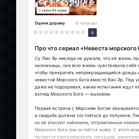
1 сезон 65 серия
Оцени дораму
(
0
голосов)
1
2
3
4
5
6
7
8
9
10
0
Про что сериал «Невеста морского 
Су Лин Эр никогда не думала, что её жизнь п
наложницы, она всю жизнь чувствовала себя в
чтобы прекратить непрекращающийся дождь и
невестой Морского Бога вместо Ван Эр. Под 
даже не подозревая, какие испытания ждут е
взгляд Морского Бога — вызовом.
Первая встреча с Морским Богом оказывается 
и свадьба должна состояться до полуночи. Ли
но её атакуют наёмники, отправленные неизв
Морского Бога она остаётся жива. С этого м
пытается контролировать ситуацию, манипули