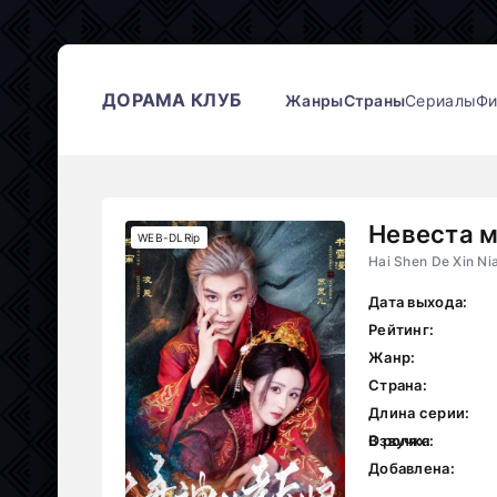
ДОРАМА КЛУБ
Жанры
Страны
Сериалы
Ф
Невеста м
WEB-DLRip
Hai Shen De Xin Ni
Дата выхода:
Рейтинг:
Жанр:
Страна:
Длина серии:
В ролях:
Озвучка:
Добавлена: