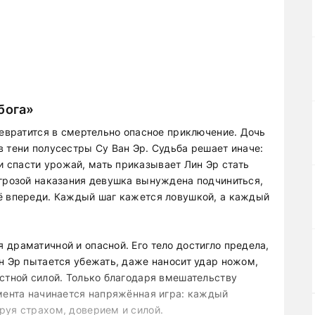
бога»
ревратится в смертельно опасное приключение. Дочь
 тени полусестры Су Ван Эр. Судьба решает иначе:
 спасти урожай, мать приказывает Лин Эр стать
угрозой наказания девушка вынуждена подчиниться,
ё впереди. Каждый шаг кажется ловушкой, а каждый
драматичной и опасной. Его тело достигло предела,
н Эр пытается убежать, даже наносит удар ножом,
естной силой. Только благодаря вмешательству
омента начинается напряжённая игра: каждый
руя страхом, доверием и силой.