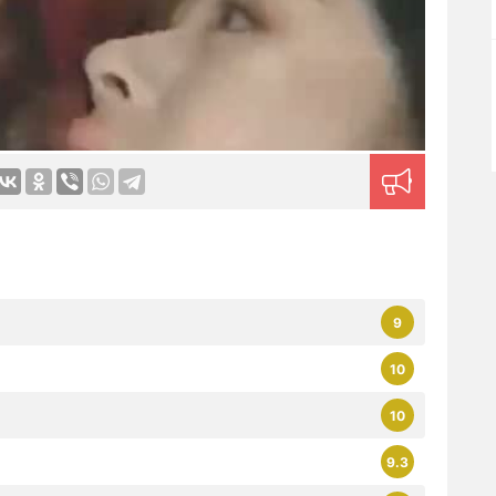
 весь мир. Все фильмы можно смотреть на любых
9
10
10
9.3