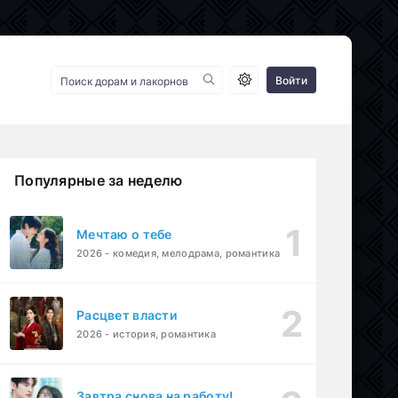
Войти
Популярные за неделю
Мечтаю о тебе
2026 - комедия, мелодрама, романтика
Расцвет власти
2026 - история, романтика
Завтра снова на работу!