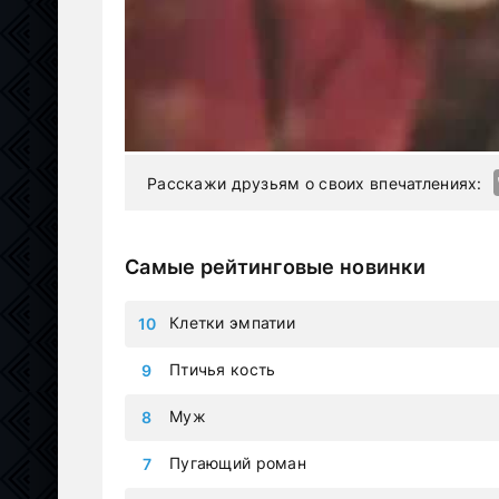
современные дорамы, которыми восхищается
гаджетах – iphone, android, планшет.
Расскажи друзьям о своих впечатлениях:
Самые рейтинговые новинки
Клетки эмпатии
Птичья кость
Муж
Пугающий роман