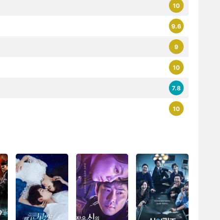
10
9.6
9
10
7.8
10