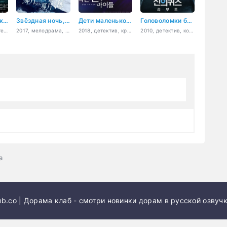
Молодой детектив Ди: Восстание морского дракона
Звёздная ночь, звёздное море
Дети маленького бога
Головоломки бога
2013, боевик, детектив, приключения, фэнтези
2017, мелодрама, фэнтези, романтика, драма
2018, детектив, криминал, мелодрама, триллер, мистика, сверхъестественное
2010, детектив, комедия, криминал, триллер, мистика, драма, медицина
а
b.co | Дорама клаб - смотри новинки дорам в русской озвучк