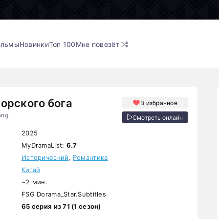
ильмы
Новинки
Топ 100
Мне повезёт
орского бога
В избранное
ang
Смотреть онлайн
2025
MyDramaList:
6.7
Исторический
,
Романтика
Китай
~2 мин.
FSG Dorama_Star.Subtitles
65 серия из 71 (1 сезон)