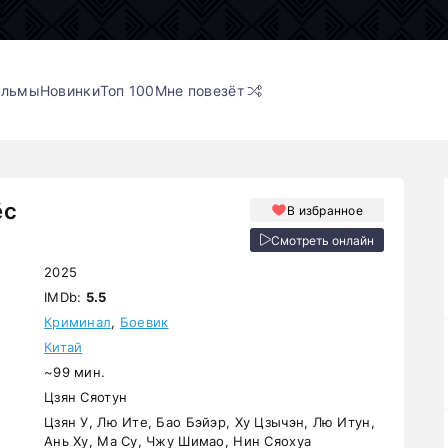
ильмы
Новинки
Топ 100
Мне повезёт
ёс
В избранное
Смотреть онлайн
2025
IMDb:
5.5
Криминал
,
Боевик
Китай
~99 мин.
Цзян Сяотун
Цзян У, Лю Ите, Бао Бэйэр, Ху Цзычэн, Лю Итун,
Ань Ху, Ма Су, Чжу Шимао, Нин Сяохуа