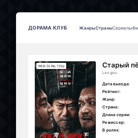
ДОРАМА КЛУБ
Жанры
Страны
Сериалы
Ф
Старый п
WEB-DLRip 720p
Lao gou
Дата выхода:
Рейтинг:
Жанр:
Страна:
Длина серии:
Режиссер:
В ролях: