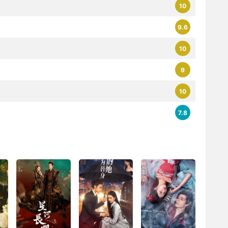
10
9.6
10
9
10
7.8