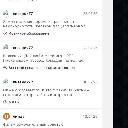
львенок77
22.07.26
Замечательная дорама - трагедия , о
необходимости жесткой дисциплинарной
Истинное образование
львенок77
21.07.26
Классный. Для любителей игр - РПГ.
Прокачиваем повара. Комедия, легкая для
Военный повар становится легендой
львенок77
16.07.26
Ниже ожидаемого, и это с таким шикарным
составом актеров. Есть интересные
Мо Ли
Л
линда
13.07.26
фильм замечательный советую