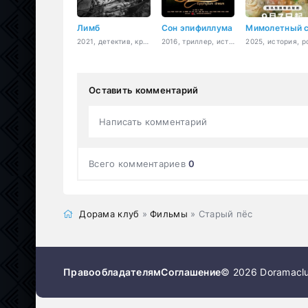
Лимб
Сон эпифиллума
2021, детектив, криминал, триллер, боевик, мистика
2016, триллер, история, романтика, криминал
Оставить комментарий
Написать комментарий
Всего комментариев
0
Дорама клуб
»
Фильмы
» Старый пёс
Правообладателям
Соглашение
© 2026 Doramaclu