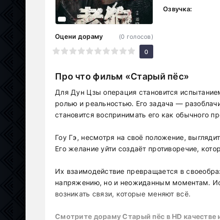
Озвучка:
Оцени дораму
(
0
голосов)
1
2
3
4
5
6
7
8
9
10
0
Про что фильм «Старый пёс»
Для Дун Цзы операция становится испытание
ролью и реальностью. Его задача — разоблачи
становится воспринимать его как обычного пр
Гоу Гэ, несмотря на своё положение, выгляди
Его желание уйти создаёт противоречие, кото
Их взаимодействие превращается в своеобраз
напряжению, но и неожиданным моментам. Ис
возникать связи, которые меняют всё.
Смотрите дораму Старый пёс в HD качестве 