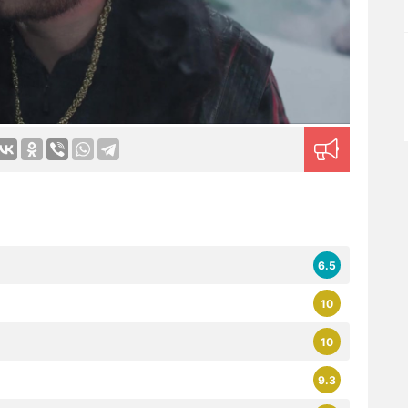
6.5
10
10
9.3