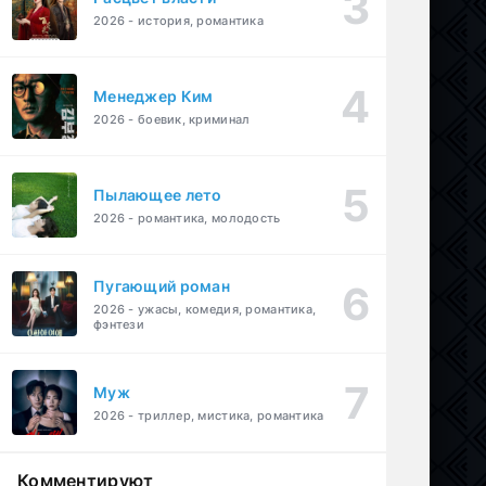
2026 - история, романтика
Менеджер Ким
2026 - боевик, криминал
Пылающее лето
2026 - романтика, молодость
Пугающий роман
2026 - ужасы, комедия, романтика,
фэнтези
Муж
2026 - триллер, мистика, романтика
Комментируют