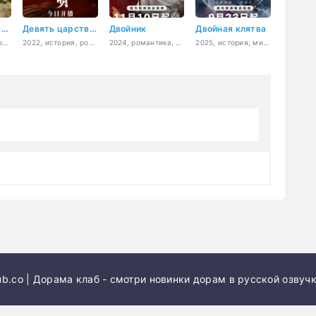
Мимолетный сон
Девять царств: Принцесса степей
Двойник
Двойная клятва
2025, история, романтика
2022, история, романтика, фэнтези
2024, романтика, драма
2025, история, мистика, романтика, фэнтези
b.co | Дорама клаб - смотри новинки дорам в русской озвучк