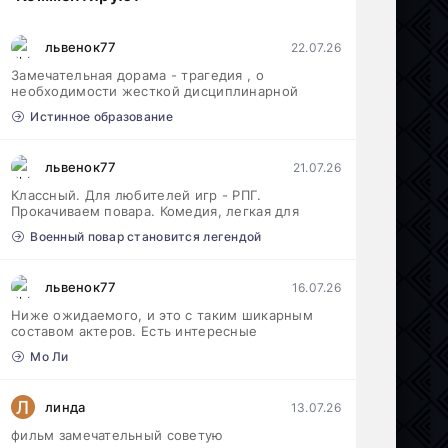
львенок77
22.07.26
Замечательная дорама - трагедия , о
необходимости жесткой дисциплинарной
Истинное образование
львенок77
21.07.26
Классный. Для любителей игр - РПГ.
Прокачиваем повара. Комедия, легкая для
Военный повар становится легендой
львенок77
16.07.26
Ниже ожидаемого, и это с таким шикарным
составом актеров. Есть интересные
Мо Ли
Л
линда
13.07.26
фильм замечательный советую