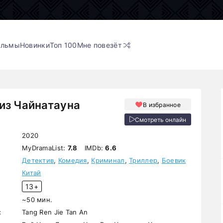
ильмы
Новинки
Топ 100
Мне повезёт
из Чайнатауна
В избранное
Смотреть онлайн
2020
MyDramaList:
7.8
IMDb:
6.6
Детектив
,
Комедия
,
Криминал
,
Триллер
,
Боевик
Китай
13+
~50 мин.
:
Tang Ren Jie Tan An