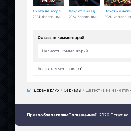
Охота на злодеев
Секрет в квадрате
Похоть и лож
2024, боевик, криминал
2023, боевик, триллер, мистика
Оставить комментарий
Написать комментарий
Всего комментариев
0
Дорама клуб
»
Сериалы
» Детектив из Чайнатау
Правообладателям
Соглашение
© 2026 Doramaclu