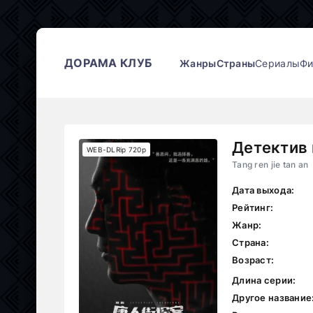
ДОРАМА КЛУБ
Жанры
Страны
Сериалы
Ф
Детектив 
WEB-DLRip 720p
Tang ren jie tan an
Дата выхода:
Рейтинг:
Жанр:
Страна:
Возраст:
Длина серии:
Другое название