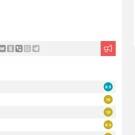
6.5
10
10
9.3