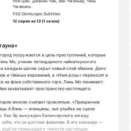
Рой Цзю, Джанин Чан, Ван Чжэньэр, Чэнь
Чжэюань
FSG Demiurges.Subtitles
12 серия из 12 (1 сезон)
тауна»
город погружается в цепь преступлений, которые
инь Мо, ученик легендарного чайнатаунского
е за каждым шагом скрыт новый слой обмана. Дело
лов и тёмных верований, а «Имя розы» переносит в
же на фоне собственного горя. Линь Мо понимает:
йви захватывает пространство настоящего.
оторое многие считают проклятым. «Призрачное
ицы А Вэнь — женщины, чья улыбка на сцене
. Хао Эр вынужден балансировать между
себе, что он достоин фамилии. В его команде —
, ещё не привыкшая к тяжести настоящих