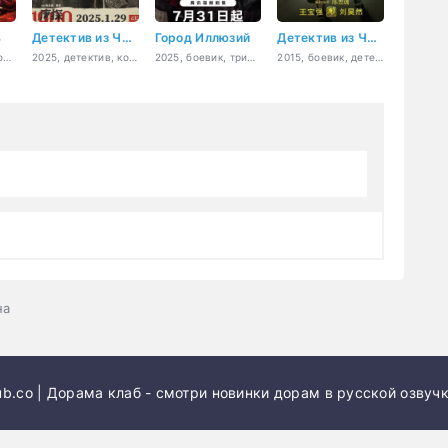
ь
Детектив из Чайнатауна, 1900 год
Город Иллюзий
Детектив из Чайнатауна
2025, история, романтика
2025, детектив, комедия, криминал, мистика
2025, боевик, триллер
2015, боевик, детектив, комедия
на
b.co | Дорама клаб - смотри новинки дорам в русской озвучк