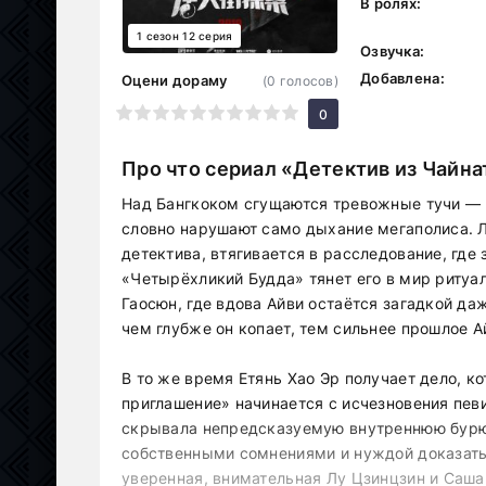
В ролях:
1 сезон 12 серия
Озвучка:
Добавлена:
Оцени дораму
(
0
голосов)
1
2
3
4
5
6
7
8
9
10
0
Про что сериал «Детектив из Чайна
Над Бангкоком сгущаются тревожные тучи — 
словно нарушают само дыхание мегаполиса. Л
детектива, втягивается в расследование, гд
«Четырёхликий Будда» тянет его в мир ритуа
Гаосюн, где вдова Айви остаётся загадкой да
чем глубже он копает, тем сильнее прошлое А
В то же время Етянь Хао Эр получает дело, к
приглашение» начинается с исчезновения пев
скрывала непредсказуемую внутреннюю бурю
собственными сомнениями и нуждой доказать 
уверенная, внимательная Лу Цзинцзин и Саша