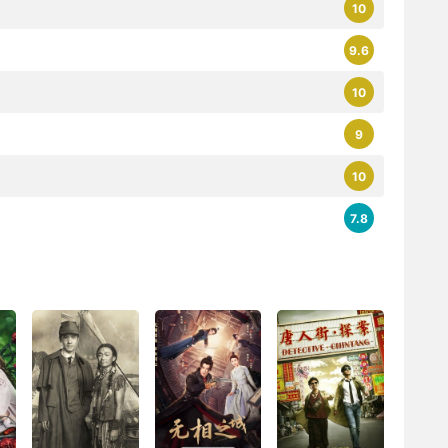
10
9.6
10
9
10
7.8