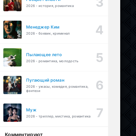
2026 - история, романтика
Менеджер Ким
2026 - боевик, криминал
Пылающее лето
2026 - романтика, молодость
Пугающий роман
2026 - ужасы, комедия, романтика,
фэнтези
Муж
2026 - триллер, мистика, романтика
Комментируют