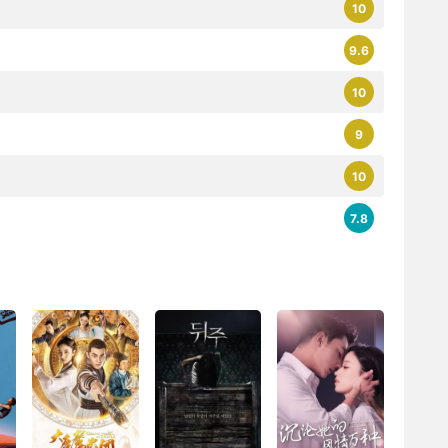
10
9.6
10
9
10
7.8