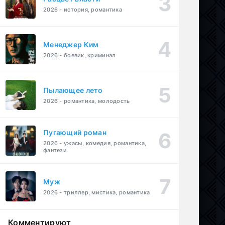
2026 - история, романтика
Менеджер Ким
2026 - боевик, криминал
Пылающее лето
2026 - романтика, молодость
Пугающий роман
2026 - ужасы, комедия, романтика,
фэнтези
Муж
2026 - триллер, мистика, романтика
Комментируют