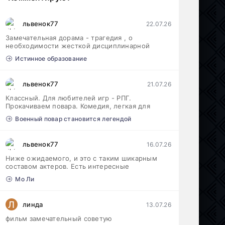
львенок77
22.07.26
Замечательная дорама - трагедия , о
необходимости жесткой дисциплинарной
Истинное образование
львенок77
21.07.26
Классный. Для любителей игр - РПГ.
Прокачиваем повара. Комедия, легкая для
Военный повар становится легендой
львенок77
16.07.26
Ниже ожидаемого, и это с таким шикарным
составом актеров. Есть интересные
Мо Ли
Л
линда
13.07.26
фильм замечательный советую