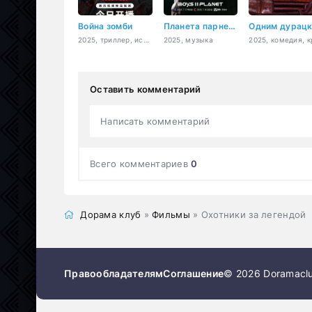
Война зомби
Планета парней 2
2025, триллер, история
2025, музыка
Оставить комментарий
Написать комментарий
Всего комментариев
0
Дорама клуб
»
Фильмы
» Охотники за легендой
Правообладателям
Соглашение
© 2026 Doramaclu