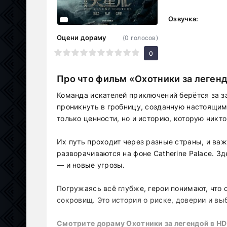
Озвучка:
Оцени дораму
(
0
голосов)
1
2
3
4
5
6
7
8
9
10
0
Про что фильм «Охотники за леген
Команда искателей приключений берётся за 
проникнуть в гробницу, созданную настоящим
только ценности, но и историю, которую никт
Их путь проходит через разные страны, и важ
разворачиваются на фоне Catherine Palace. Зд
— и новые угрозы.
Погружаясь всё глубже, герои понимают, что 
сокровищ. Это история о риске, доверии и вы
Смотрите дораму Охотники за легендой в HD 