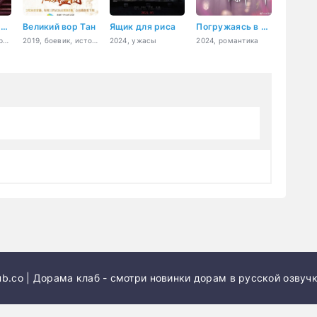
Одним дурацким летом
Великий вор Тан
Ящик для риса
Погружаясь в её очарование
2025, комедия, криминал
2019, боевик, история, комедия, фэнтези
2024, ужасы
2024, романтика
b.co | Дорама клаб - смотри новинки дорам в русской озвучк