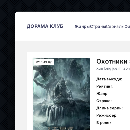
ДОРАМА КЛУБ
Жанры
Страны
Сериалы
Ф
Охотники 
WEB-DLRip
Xun long jue mi zo
Дата выхода:
Рейтинг:
Жанр:
Страна:
Длина серии:
Режиссер:
В ролях: