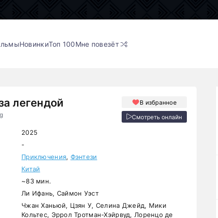
ильмы
Новинки
Топ 100
Мне повезёт
за легендой
В избранное
ng
Смотреть онлайн
2025
-
Приключения
,
Фэнтези
Китай
~83 мин.
Ли Ифань, Саймон Уэст
Чжан Ханьюй, Цзян У, Селина Джейд, Мики
Кольтес, Эррол Тротман-Хэйрвуд, Лоренцо де