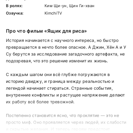
В ролях:
Ким Щи-ун, Щин Ги-хван
Озвучка:
KimchiTV
Про что фильм «Ящик для риса»
История начинается с научного интереса, но быстро
превращается в нечто более опасное. А Джин, Хён А и У
Су берутся за исследование загадочного артефакта, не
подозревая, что это решение изменит их жизнь.
С каждым шагом они всё глубже погружаются в
историю двиджу, и граница между реальностью и
легендой начинает стираться. Странные события,
внутренние конфликты и растущее напряжение делают
их работу всё более тревожной.
Постепенно становится ясно, что проклятие — это не
просто миф. Оно проявляется через людей, их слабости
и скрытые желания. И теперь героям предстоит