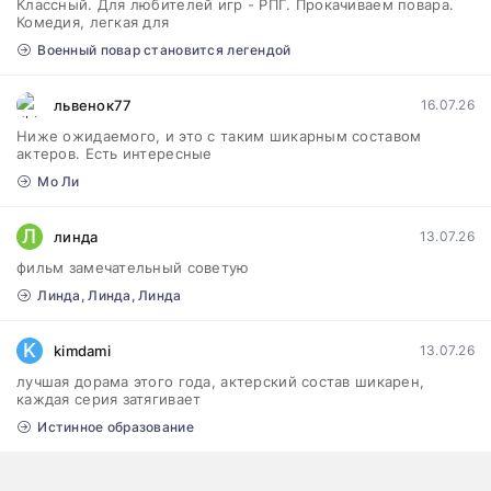
Классный. Для любителей игр - РПГ. Прокачиваем повара.
Комедия, легкая для
Военный повар становится легендой
львенок77
16.07.26
Ниже ожидаемого, и это с таким шикарным составом
актеров. Есть интересные
Мо Ли
Л
линда
13.07.26
фильм замечательный советую
Линда, Линда, Линда
K
kimdami
13.07.26
лучшая дорама этого года, актерский состав шикарен,
каждая серия затягивает
Истинное образование