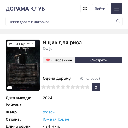
ДОРАМА КЛУБ
Войти
Ящик для риса
WEB-DLRip 720p
Dwiju
В избранное
Оцени дораму
(
0
голосов)
1
2
3
4
5
6
7
8
9
10
0
Дата выхода:
2024
Рейтинг:
-
Жанр:
Ужасы
Страна:
Южная Корея
Длина серии:
~84 мин.