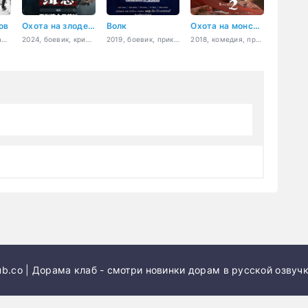
ов
Охота на злодеев
Волк
Охота на монстра 2
2021, боевик, драма, криминал, триллер
2024, боевик, криминал
2019, боевик, приключения
2018, комедия, приключения, фэнтези
b.co | Дорама клаб - смотри новинки дорам в русской озвучк