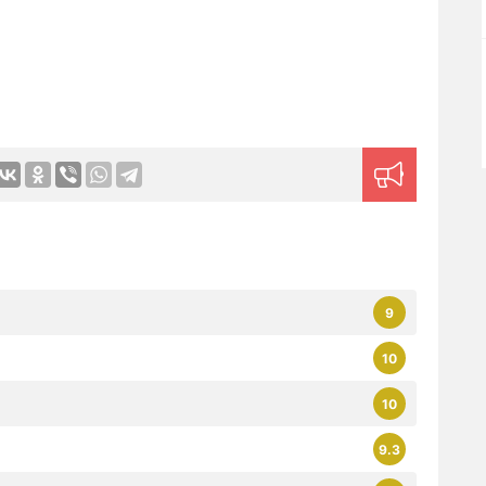
9
10
10
9.3