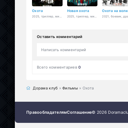
Охота
Новая охота
Охота на волк
2025, триллер, мистика
2025, триллер, мистика, криминал, драма
Оставить комментарий
Написать комментарий
Всего комментариев
0
Дорама клуб
»
Фильмы
» Охота
Правообладателям
Соглашение
© 2026 Doramaclu