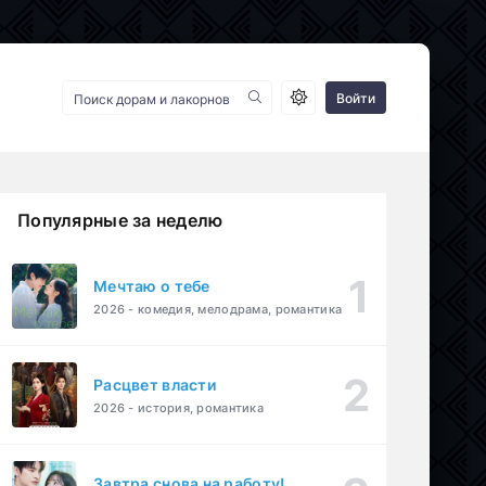
Войти
Популярные за неделю
Мечтаю о тебе
2026 - комедия, мелодрама, романтика
Расцвет власти
2026 - история, романтика
Завтра снова на работу!