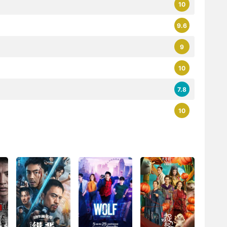
10
9.6
9
10
7.8
10