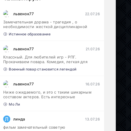
львенок77
22.07.26
Замечательная дорама - трагедия , о
необходимости жесткой дисциплинарной
Истинное образование
львенок77
21.07.26
Классный. Для любителей игр - РПГ.
Прокачиваем повара. Комедия, легкая для
Военный повар становится легендой
львенок77
16.07.26
Ниже ожидаемого, и это с таким шикарным
составом актеров. Есть интересные
Мо Ли
Л
линда
13.07.26
фильм замечательный советую