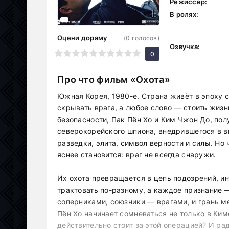
Режиссер:
В ролях:
Оцени дораму
(
0
голосов)
Озвучка:
1
2
3
4
5
6
7
8
9
10
0
Про что фильм «Охота»
Южная Корея, 1980-е. Страна живёт в эпоху 
скрывать врага, а любое слово — стоить жизн
безопасности, Пак Пён Хо и Ким Чжон До, пол
северокорейского шпиона, внедрившегося в 
разведки, элита, символ верности и силы. Но
яснее становится: враг не всегда снаружи.
Их охота превращается в цепь подозрений, и
трактовать по-разному, а каждое признание 
соперниками, союзники — врагами, и грань м
Пён Хо начинает сомневаться не только в Ким
действительно стоит за этой операцией? И рад