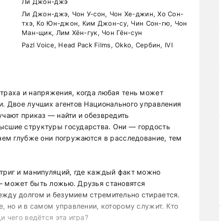
Ли Джон-джэ
Ли Джон-джэ, Чон У-сон, Чон Хе-джин, Хо Сон-
тхэ, Ко Юн-джон, Ким Джон-су, Чин Сон-гю, Чон
Ман-щик, Лим Хён-гук, Чон Гён-сун
Pazl Voice, Head Pack Films, Okko, Сербин, IVI
страха и напряжения, когда любая тень может
и. Двое лучших агентов Национального управления
учают приказ — найти и обезвредить
высшие структуры государства. Они — гордость
 чем глубже они погружаются в расследование, тем
нтриг и манипуляций, где каждый факт можно
— может быть ложью. Друзья становятся
ежду долгом и безумием стремительно стирается.
е, но и в самом управлении, которому служит. Кто
и чего ведётся эта игра?