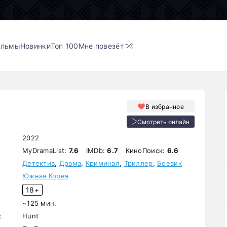
ильмы
Новинки
Топ 100
Мне повезёт
В избранное
Смотреть онлайн
2022
MyDramaList:
7.6
IMDb:
6.7
КиноПоиск:
6.6
Детектив
,
Драма
,
Криминал
,
Триллер
,
Боевик
Южная Корея
18+
~125 мин.
:
Hunt