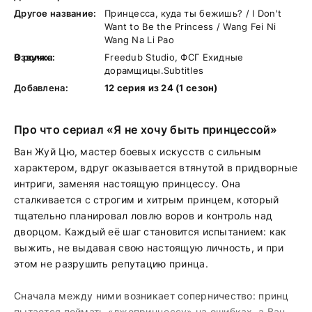
Другое название:
Принцесса, куда ты бежишь? / I Don't
Want to Be the Princess / Wang Fei Ni
Wang Na Li Pao
В ролях:
Озвучка:
Freedub Studio, ФСГ Ехидные
дорамщицы.Subtitles
Добавлена:
12 серия из 24 (1 сезон)
Про что сериал «Я не хочу быть принцессой»
Ван Жуй Цю, мастер боевых искусств с сильным
характером, вдруг оказывается втянутой в придворные
интриги, заменяя настоящую принцессу. Она
сталкивается с строгим и хитрым принцем, который
тщательно планировал ловлю воров и контроль над
дворцом. Каждый её шаг становится испытанием: как
выжить, не выдавая свою настоящую личность, и при
этом не разрушить репутацию принца.
Сначала между ними возникает соперничество: принц
пытается поймать «лжепринцессу» на ошибках, а Ван