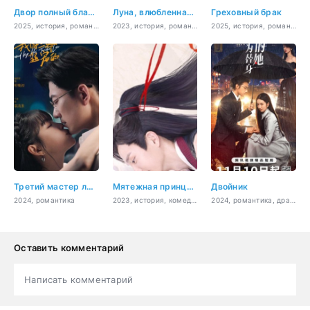
Двор полный благоухания
Луна, влюбленная в звезды
Греховный брак
2025, история, романтика, политика
2023, история, романтика, драма
2025, история, романтика
Третий мастер любит меня
Мятежная принцесса
Двойник
2024, романтика
2023, история, комедия, романтика
2024, романтика, драма
Оставить комментарий
Написать комментарий