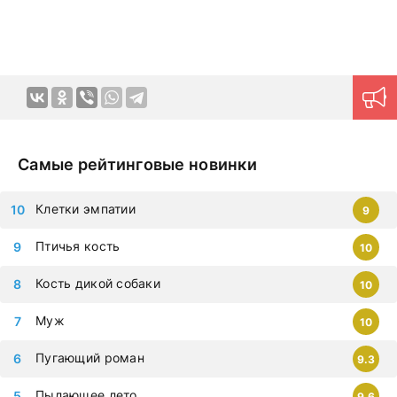
эмоций в домашней обстановке в любое удобное время.
Продуманная навигация поможет моментально найти
нужный контент.
Новые серии на дорама клуб
загружаются ежедневно, приступайте к просмотру
немедленно, чтобы не упустить самые современные
дорамы, которыми восхищается весь мир. Все фильмы
можно смотреть на любых гаджетах – iphone, android,
планшет.
Самые рейтинговые новинки
Клетки эмпатии
9
Птичья кость
10
Кость дикой собаки
10
Муж
10
Пугающий роман
9.3
Пылающее лето
9.6