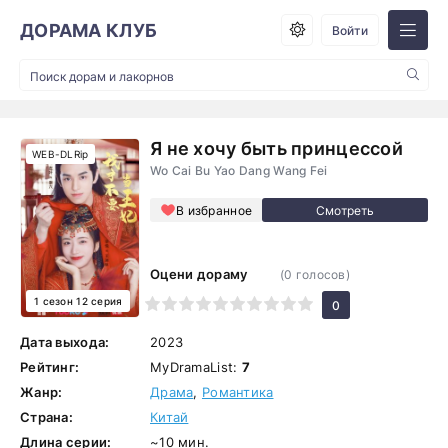
ДОРАМА КЛУБ
Войти
Я не хочу быть принцессой
WEB-DLRip
Wo Cai Bu Yao Dang Wang Fei
В избранное
Оцени дораму
(
0
голосов)
1 сезон 12 серия
1
2
3
4
5
6
7
8
9
10
0
Дата выхода:
2023
Рейтинг:
MyDramaList:
7
Жанр:
Драма
,
Романтика
Страна:
Китай
Длина серии:
~10 мин.