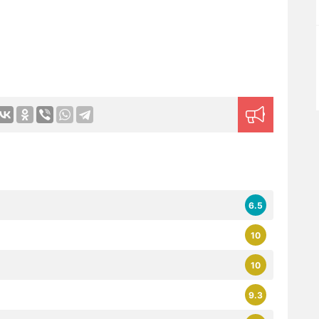
6.5
10
10
9.3