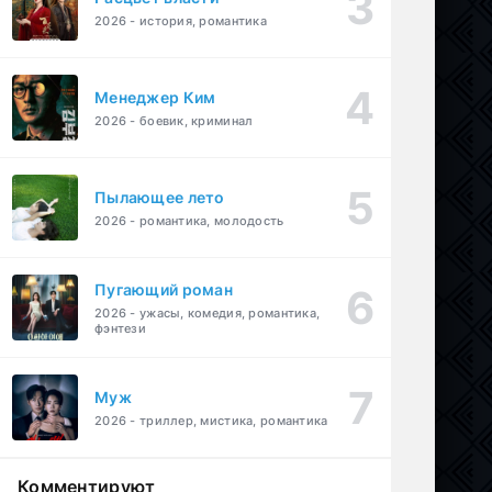
2026 - история, романтика
Менеджер Ким
2026 - боевик, криминал
Пылающее лето
2026 - романтика, молодость
Пугающий роман
2026 - ужасы, комедия, романтика,
фэнтези
Муж
2026 - триллер, мистика, романтика
Комментируют