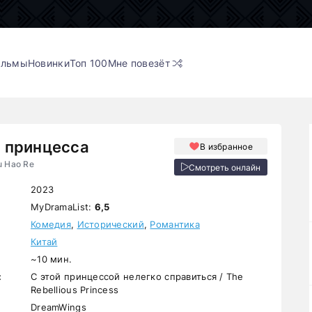
ильмы
Новинки
Топ 100
Мне повезёт
 принцесса
В избранное
u Hao Re
Смотреть онлайн
2023
MyDramaList:
6,5
Комедия
,
Исторический
,
Романтика
Китай
~10 мин.
:
С этой принцессой нелегко справиться / The
Rebellious Princess
DreamWings