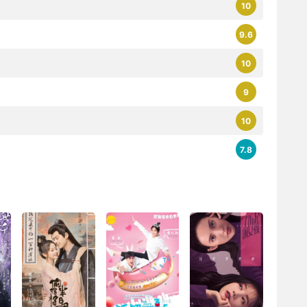
10
9.6
10
9
10
7.8