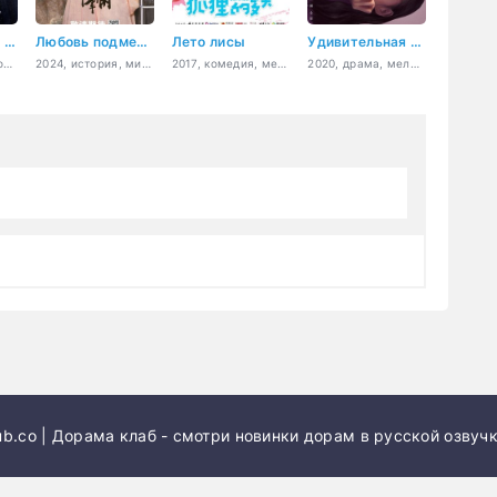
Люблю только тебя
Любовь подменной принцессы
Лето лисы
Удивительная девушка
2023, история, романтика, драма, фэнтези
2024, история, мистика, романтика
2017, комедия, мелодрама, романтика
2020, драма, мелодрама, романтика, повседневность
b.co | Дорама клаб - смотри новинки дорам в русской озвучк