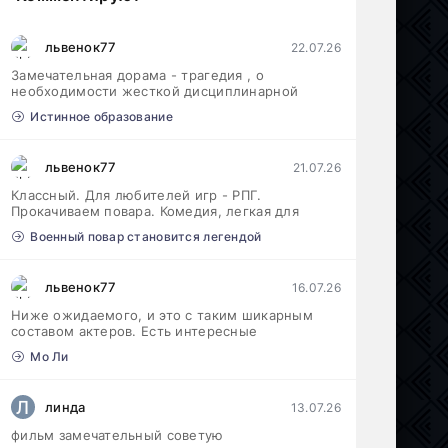
львенок77
22.07.26
Замечательная дорама - трагедия , о
необходимости жесткой дисциплинарной
Истинное образование
львенок77
21.07.26
Классный. Для любителей игр - РПГ.
Прокачиваем повара. Комедия, легкая для
Военный повар становится легендой
львенок77
16.07.26
Ниже ожидаемого, и это с таким шикарным
составом актеров. Есть интересные
Мо Ли
Л
линда
13.07.26
фильм замечательный советую