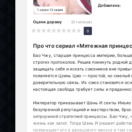
Добавлена:
1 сезон 12 серия
Оцени дораму
(
0
голосов)
1
2
3
4
5
6
7
8
9
10
0
Про что сериал «Мятежная принце
Бао Чжу, старшая принцесса империи, больше
строгих протоколов. Решив покинуть родной 
защищать себя и искать союзников вне привыч
появляется Цзинь Цзю — простой, но смелый
доверительную связь. Их союз становится осно
настоящая свобода требует силы и преданнос
Император приказывает Шэнь И секты Инъяо на
безупречной репутацией и мастерством, брос
хитроумной стратегией принцессы. Бао Чжу, 
жизнь как залог. Тогда Шэнь И решает действ
превращает его в дворцового евнуха и тем с