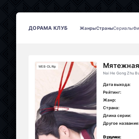
ДОРАМА КЛУБ
Жанры
Страны
Сериалы
Ф
Мятежная
WEB-DLRip
Nai He Gong Zhu B
Дата выхода:
Рейтинг:
Жанр:
Страна:
Длина серии:
Другое название
В ролях:
Озвучка: