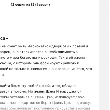
12 серия из 12 (1 сезон)
сса»
 не хочет быть марионеткой дворцовых правил и
дворец, она сталкивается с необходимостью
ного мира богатства и роскоши. Так в её жизни
 юноша, с которым она формирует крепкую и
вой не только выживания, но и осознания того, что
ти.
йти беглянку любой ценой, и тот, обладая
ается в погоню. Но планы Шэнь И нарушаются
чтобы оставаться с Цзинь Цзю, использует свою
овать нестандартно: он берет Цзинь Цзю под опеку,
амым обеспечивает постоянное присутствие юноши