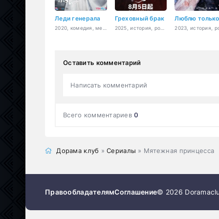
Леди генерала
Греховный брак
2020, комедия, мелодрама, история, романтика, политика
2025, история, романтика
Оставить комментарий
Написать комментарий
Всего комментариев
0
Дорама клуб
»
Сериалы
» Мятежная принцесса
Правообладателям
Соглашение
© 2026 Doramaclu