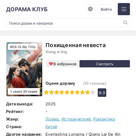
ДОРАМА КЛУБ
Войти
Похищенная невеста
WEB-DLRip 720p
Xiang si ling
В избранное
Оцени дораму
(
10
голосов)
1 сезон 30 серия
1
2
3
4
5
6
7
8
9
10
9.3
Дата выхода:
2025
Рейтинг:
-
Жанр:
Драма
,
Исторический
,
Романтика
Страна:
Китай
Другое название:
Everlasting Longing / Qiang Lai De Xin