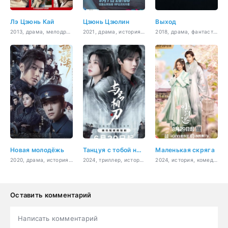
Лэ Цзюнь Кай
Цзюнь Цзюлин
Выход
2013, драма, мелодрама
2021, драма, история, мелодрама, мистика, романтика
2018, драма, фантастика, психология, семейный, мелодрама
Новая молодёжь
Танцуя с тобой на острие клинка
Маленькая скряга
2020, драма, история, боевик, война
2024, триллер, история, романтика, криминал
2024, история, комедия, романтика, драма
Оставить комментарий
Написать комментарий