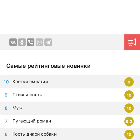
немедленно, чтобы не упустить самые современные
дорамы, которыми восхищается весь мир. Все фильмы
можно смотреть на любых гаджетах – iphone, android,
планшет.
Самые рейтинговые новинки
Клетки эмпатии
9
Птичья кость
10
Муж
10
Пугающий роман
9.3
Кость дикой собаки
10