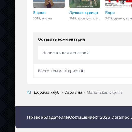
Я дома
Лучшая курица
Ядро
2019, драма
2019, комедия, мелодрама, еда, бизнес, романтика
Оставить комментарий
Написать комментарий
Всего комментариев
0
Дорама клуб
»
Сериалы
» Маленькая скряга
Правообладателям
Соглашение
© 2026 Doramaclu