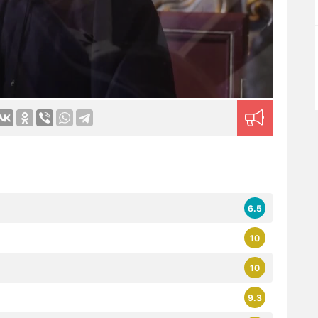
6.5
10
10
9.3