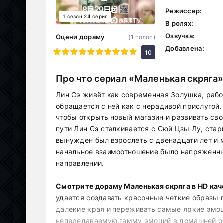
Режиссер:
1 сезон 24 серия
В ролях:
Озвучка:
Оцени дораму
(
1
голос)
Добавлена:
1
2
3
4
5
6
7
8
9
10
10
Про что сериал «Маленькая скряга
Лин Сэ живёт как современная Золушка, рабо
обращается с ней как с нерадивой прислугой.
чтобы открыть новый магазин и развивать сво
пути Лин Сэ сталкивается с Сюй Цзы Лу, ста
вынужден был взрослеть с двенадцати лет и 
начальное взаимоотношение было напряженны
направлении.
Смотрите дораму Маленькая скряга в HD каче
удается создавать красочные четкие образы 
далекие края и переживать самые яркие эмоц
непередаваемую гамму эмоций в домашней об