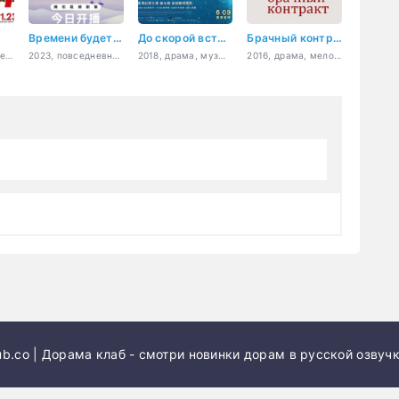
Времени будет достаточно
До скорой встречи
Брачный контракт
2018, драма, комедия
2023, повседневность
2018, драма, музыка
2016, драма, мелодрама, романтика
b.co | Дорама клаб - смотри новинки дорам в русской озвучк