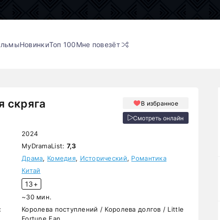
ильмы
Новинки
Топ 100
Мне повезёт
я скряга
В избранное
Смотреть онлайн
2024
MyDramaList:
7,3
Драма
,
Комедия
,
Исторический
,
Романтика
Китай
13+
~30 мин.
:
Королева поступлений / Королева долгов / Little
Fortune Fan