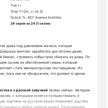
Tian Li
Zhao Yi Qin, Li Jia Qi
DubLik.Tv, ФСГ Азалии.Subtitles
24 серия из 24 (1 сезон)
»
тая дома под давлением мачехи, которая
 Девушка мечтает заработать достаточно денег,
й бизнес, стремясь побыстрее сбежать из дома. По
ршим сыном из обеспеченной семьи, который
мечтает стать императорским поставщиком. Их
м, пока они не обнаружили, что думают в одном
стве и с русской озвучкой
прямо сейчас. Авторам
героев, с которыми хочется путешествовать в
ии. Картины на русском языке позволяют ощутить
становке в любое удобное время. Продуманная