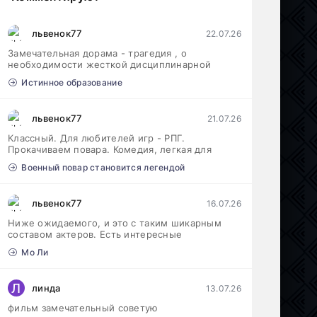
львенок77
22.07.26
Замечательная дорама - трагедия , о
необходимости жесткой дисциплинарной
Истинное образование
львенок77
21.07.26
Классный. Для любителей игр - РПГ.
Прокачиваем повара. Комедия, легкая для
Военный повар становится легендой
львенок77
16.07.26
Ниже ожидаемого, и это с таким шикарным
составом актеров. Есть интересные
Мо Ли
Л
линда
13.07.26
фильм замечательный советую