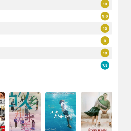
10
9.6
10
9
10
7.8