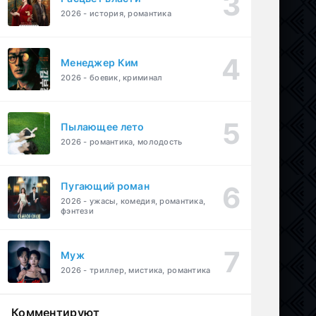
2026 - история, романтика
Менеджер Ким
2026 - боевик, криминал
Пылающее лето
2026 - романтика, молодость
Пугающий роман
2026 - ужасы, комедия, романтика,
фэнтези
Муж
2026 - триллер, мистика, романтика
Комментируют