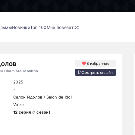
ильмы
Новинки
Топ 100
Мне повезёт
долов
В избранное
Neo Cham Mal Manhda
Смотреть онлайн
2025
-
:
Салон Идолов / Salon de Idol
Voize
12 серия (1 сезон)