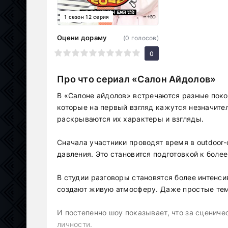
1 сезон 12 серия
Оцени дораму
(
0
голосов)
1
2
3
4
5
6
7
8
9
10
0
Про что сериал «Салон Айдолов»
В «Салоне айдолов» встречаются разные поко
которые на первый взгляд кажутся незначите
раскрываются их характеры и взгляды.
Сначала участники проводят время в outdoor-
давления. Это становится подготовкой к более
В студии разговоры становятся более интенс
создают живую атмосферу. Даже простые те
И постепенно шоу показывает, что за сценич
личности.