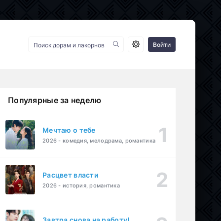
Войти
Популярные за неделю
Мечтаю о тебе
2026 - комедия, мелодрама, романтика
Расцвет власти
2026 - история, романтика
Завтра снова на работу!