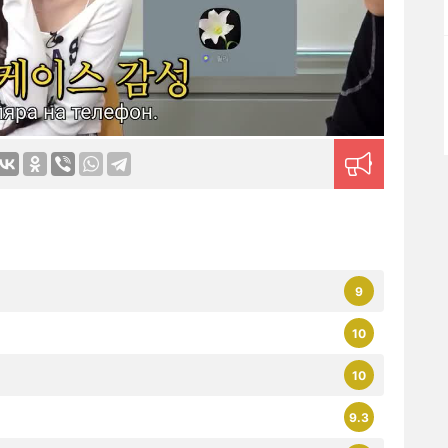
9
10
10
9.3