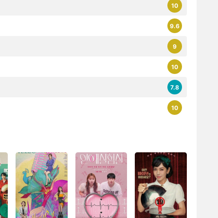
10
9.6
9
10
7.8
10