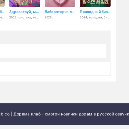
Супермаркет бывших айдолов
Здравствуй, моя любовь
Лаборатория любви
Праведный бизнес
2023, драма, комедия, бизнес
2022, мистика, комедия, романтика, повседневность
2026,
2024, комедия, бизнес, повседневность
b.co | Дорама клаб - смотри новинки дорам в русской озвучк