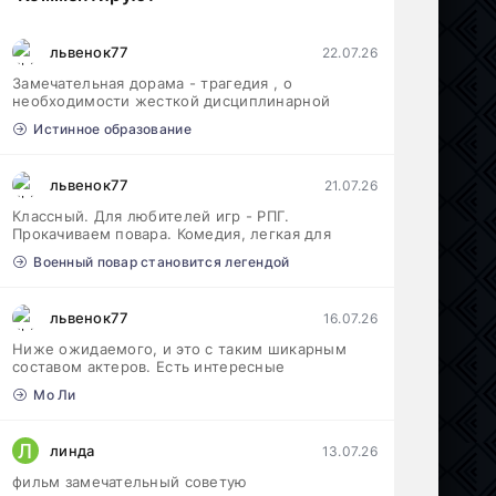
львенок77
22.07.26
Замечательная дорама - трагедия , о
необходимости жесткой дисциплинарной
Истинное образование
львенок77
21.07.26
Классный. Для любителей игр - РПГ.
Прокачиваем повара. Комедия, легкая для
Военный повар становится легендой
львенок77
16.07.26
Ниже ожидаемого, и это с таким шикарным
составом актеров. Есть интересные
Мо Ли
Л
линда
13.07.26
фильм замечательный советую