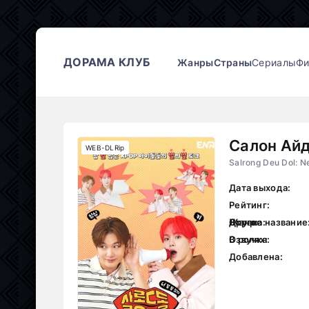
ДОРАМА КЛУБ
Жанры
Страны
Сериалы
Ф
Салон Ай
WEB-DLRip
Salrong Deu Dol: 
Дата выхода:
Рейтинг:
Жанр:
Страна:
Другое название
В ролях:
Озвучка:
Добавлена: