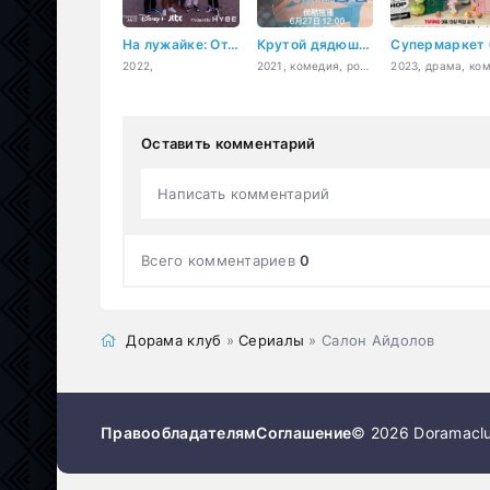
На лужайке: Отдых с друзьями
Крутой дядюшка
2022,
2021, комедия, романтика
Оставить комментарий
Написать комментарий
Всего комментариев
0
Дорама клуб
»
Сериалы
» Салон Айдолов
Правообладателям
Соглашение
© 2026 Doramaclu