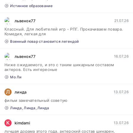
Истинное образование
львенок77
21.07.26
Классный. Для любителей игр - РПГ. Прокачиваем повара.
Комедия, легкая для
Военный повар становится легендой
львенок77
16.07.26
Ниже ожидаемого, и это с таким шикарным составом
актеров. Есть интересные
Мо Ли
Л
линда
13.07.26
фильм замечательный советую
Линда, Линда, Линда
K
kimdami
13.07.26
лучшая дорама этого года, актерский состав шикарен,