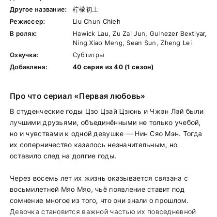
Другое название:
柠檬初上
Режиссер:
Liu Chun Chieh
В ролях:
Hawick Lau, Zu Zai Jun, Gulnezer Bextiyar,
Ning Xiao Meng, Sean Sun, Zheng Lei
Озвучка:
Субтитры
Добавлена:
40 серия из 40 (1 сезон)
Про что сериал «Первая любовь»
В студенческие годы Цзо Цзай Цзюнь и Чжэн Лэй были
лучшими друзьями, объединёнными не только учебой,
но и чувствами к одной девушке — Нин Сяо Мэн. Тогда
их соперничество казалось незначительным, но
оставило след на долгие годы.
Через восемь лет их жизнь оказывается связана с
восьмилетней Мяо Мяо, чьё появление ставит под
сомнение многое из того, что они знали о прошлом.
Девочка становится важной частью их повседневной