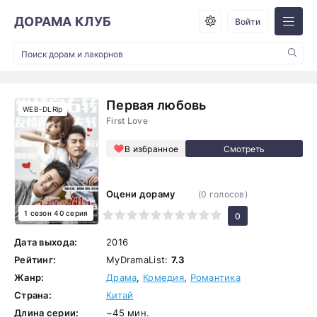
ДОРАМА КЛУБ
Войти
Первая любовь
WEB-DLRip
First Love
В избранное
Оцени дораму
(
0
голосов)
1 сезон 40 серия
1
2
3
4
5
6
7
8
9
10
0
Дата выхода:
2016
Рейтинг:
MyDramaList:
7.3
Жанр:
Драма
,
Комедия
,
Романтика
Страна:
Китай
Длина серии:
~45 мин.