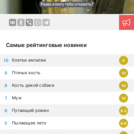
языке позволяют ощутить непередаваемую гамму
эмоций в домашней обстановке в любое удобное время.
Продуманная навигация поможет моментально найти
нужный контент.
Новые серии на дорама клуб
загружаются ежедневно, приступайте к просмотру
немедленно, чтобы не упустить самые современные
дорамы, которыми восхищается весь мир. Все фильмы
Самые рейтинговые новинки
можно смотреть на любых гаджетах – iphone, android,
планшет.
Клетки эмпатии
9
Птичья кость
10
Кость дикой собаки
10
Муж
10
Пугающий роман
9.3
Пылающее лето
9.6