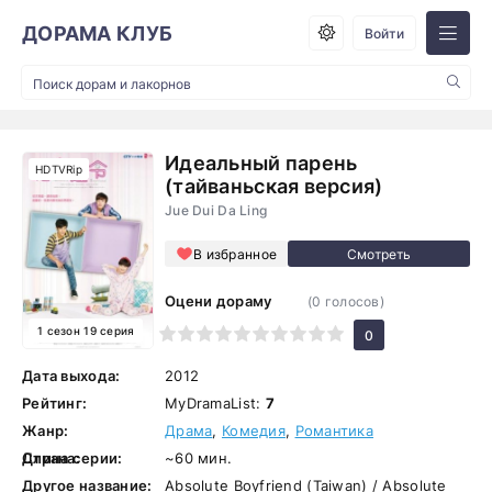
ДОРАМА КЛУБ
Войти
Идеальный парень
HDTVRip
(тайваньская версия)
Jue Dui Da Ling
В избранное
Оцени дораму
(
0
голосов)
1 сезон 19 серия
1
2
3
4
5
6
7
8
9
10
0
Дата выхода:
2012
Рейтинг:
MyDramaList:
7
Жанр:
Драма
,
Комедия
,
Романтика
Страна:
Длина серии:
~60 мин.
Другое название:
Absolute Boyfriend (Taiwan) / Absolute