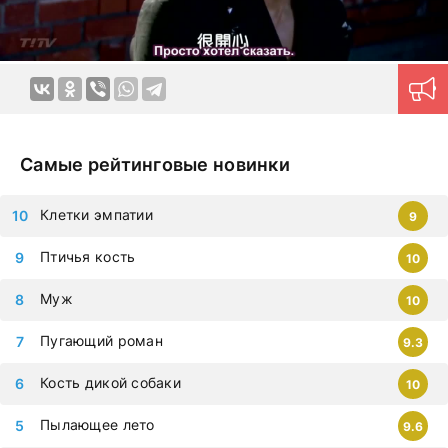
упустить самые современные дорамы, которыми
восхищается весь мир. Все фильмы можно смотреть на
любых гаджетах – iphone, android, планшет.
Самые рейтинговые новинки
Клетки эмпатии
9
Птичья кость
10
Муж
10
Пугающий роман
9.3
Кость дикой собаки
10
Пылающее лето
9.6