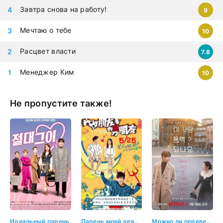
Завтра снова на работу!
9
Мечтаю о тебе
10
Расцвет власти
7.8
Менеджер Ким
10
Не пропустите также!
Идеальный парень
Парень моей девушки
Можно ли перевести любовь?