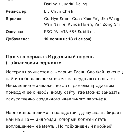
Darling / Juedui Daling
Режиссер:
Liu Chun Chieh
В ролях:
Gu Hye Seon, Guan Xiao Fei, Jiro Wang,
Wan Nai Te, Kunda Hsieh, Yan Zong Shi
Озвучка:
FSG PALATA 666.Subtitles
Добавлена:
19 серия из 13 (1 сезон)
Про что сериал «Идеальный парень
(тайваньская версия)»
История начинается с желания Гуань Сяо Фэй наконец
найти любовь после множества неудачных попыток.
Неожиданное знакомство со странным продавцом
приводит её к необычному сайту, где можно заказать
искусственно созданного идеального партнёра.
Не до конца понимая последствия, девушка выбирает
Ван Най Тэ — андроида, который должен стать
воплощением её мечты. Но трёхдневный пробный