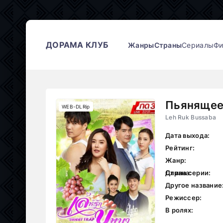
ДОРАМА КЛУБ
Жанры
Страны
Сериалы
Ф
Пьянящее
WEB-DLRip
Leh Ruk Bussaba
Дата выхода:
Рейтинг:
Жанр:
Страна:
Длина серии:
Другое название
Режиссер:
В ролях: