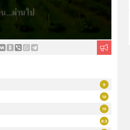
9
10
10
9.3