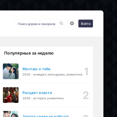
Войти
Популярные за неделю
Мечтаю о тебе
2026 - комедия, мелодрама, романтика
Расцвет власти
2026 - история, романтика
Завтра снова на работу!