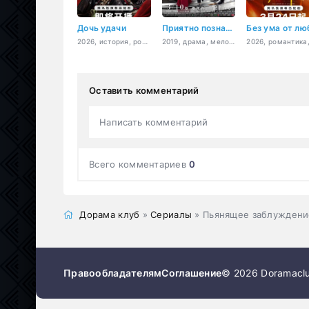
Дочь удачи
Приятно познакомиться
2026, история, романтика, драма, фэнтези
2019, драма, мелодрама
Оставить комментарий
Написать комментарий
Всего комментариев
0
Дорама клуб
»
Сериалы
» Пьянящее заблуждени
Правообладателям
Соглашение
© 2026 Doramaclu