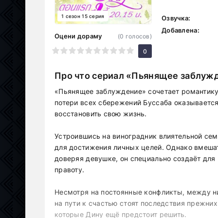
1 сезон 15 серия
Озвучка:
Добавлена:
Оцени дораму
(
0
голосов)
1
2
3
4
5
6
7
8
9
10
0
Про что сериал «Пьянящее заблуж
«Пьянящее заблуждение» сочетает романтику
потери всех сбережений Буссаба оказывается
восстановить свою жизнь.
Устроившись на виноградник влиятельной сем
для достижения личных целей. Однако вмешат
доверяя девушке, он специально создаёт для 
правоту.
Несмотря на постоянные конфликты, между н
на пути к счастью стоят последствия прежних
которые Дину ещё предстоит решить.