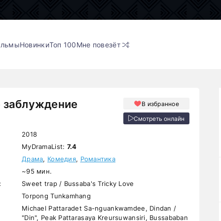
ильмы
Новинки
Топ 100
Мне повезёт
 заблуждение
В избранное
Смотреть онлайн
2018
MyDramaList:
7.4
Драма
,
Комедия
,
Романтика
~95 мин.
:
Sweet trap / Bussaba's Tricky Love
Torpong Tunkamhang
Michael Pattaradet Sa-nguankwamdee, Dindan /
"Din", Peak Pattarasaya Kreursuwansiri, Bussababan