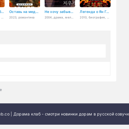
Без ума от любви к тебе
Оставь на медовый месяц
Не хочу забывать
Легенда о Ян Гуйфей
2026, романтика, драма
2023, романтика
2004, драма, мелодрама, романтика
2010, биография, драма, история, романтика
е
b.co | Дорама клаб - смотри новинки дорам в русской озвучк