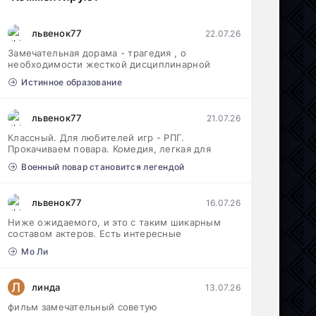
львенок77
22.07.26
Замечательная дорама - трагедия , о
необходимости жесткой дисциплинарной
Истинное образование
львенок77
21.07.26
Классный. Для любителей игр - РПГ.
Прокачиваем повара. Комедия, легкая для
Военный повар становится легендой
львенок77
16.07.26
Ниже ожидаемого, и это с таким шикарным
составом актеров. Есть интересные
Мо Ли
Л
линда
13.07.26
фильм замечательный советую