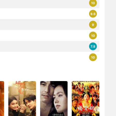
10
9.6
9
10
7.8
10