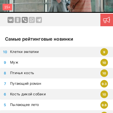
упустить самые современные дорамы, которыми
восхищается весь мир. Все фильмы можно смотреть на
любых гаджетах – iphone, android, планшет.
Самые рейтинговые новинки
Клетки эмпатии
9
Муж
10
Птичья кость
10
Пугающий роман
9.3
Кость дикой собаки
10
Пылающее лето
9.6