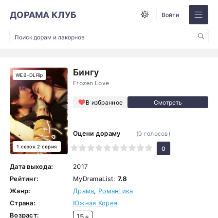
ДОРАМА КЛУБ
Войти
Бингу
WEB-DLRip
Frozen Love
В избранное
Оцени дораму
(
0
голосов)
1 сезон 2 серия
1
2
3
4
5
6
7
8
9
10
0
Дата выхода:
2017
Рейтинг:
MyDramaList:
7.8
Жанр:
Драма
,
Романтика
Страна:
Южная Корея
Возраст:
15+