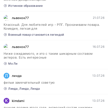
Истинное образование
львенок77
21.07.26
Классный. Для любителей игр - РПГ. Прокачиваем повара.
Комедия, легкая для
Военный повар становится легендой
львенок77
16.07.26
Ниже ожидаемого, и это с таким шикарным составом
актеров. Есть интересные
Мо Ли
Л
линда
13.07.26
фильм замечательный советую
Линда, Линда, Линда
K
kimdami
13.07.26
лучшая дорама этого года, актерский состав шикарен,