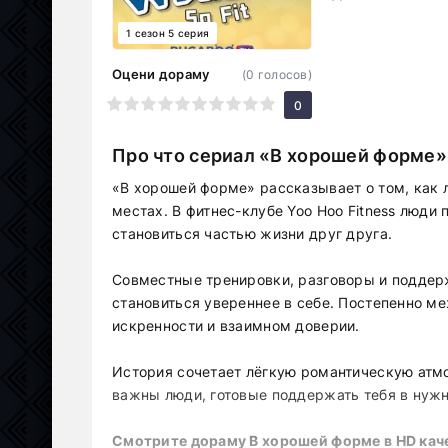
1 сезон 5 серия
Оцени дораму
(
0
голосов)
1
2
3
4
5
6
7
8
9
10
0
Про что сериал «В хорошей форме»
«В хорошей форме» рассказывает о том, как 
местах. В фитнес-клубе Yoo Hoo Fitness люди
становиться частью жизни друг друга.
Совместные тренировки, разговоры и поддер
становиться увереннее в себе. Постепенно м
искренности и взаимном доверии.
История сочетает лёгкую романтическую атмо
важны люди, готовые поддержать тебя в нуж
Смотрите дораму В хорошей форме в HD каче