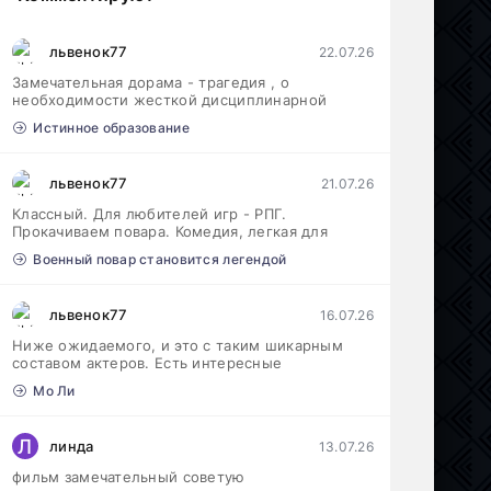
львенок77
22.07.26
Замечательная дорама - трагедия , о
необходимости жесткой дисциплинарной
Истинное образование
львенок77
21.07.26
Классный. Для любителей игр - РПГ.
Прокачиваем повара. Комедия, легкая для
Военный повар становится легендой
львенок77
16.07.26
Ниже ожидаемого, и это с таким шикарным
составом актеров. Есть интересные
Мо Ли
Л
линда
13.07.26
фильм замечательный советую