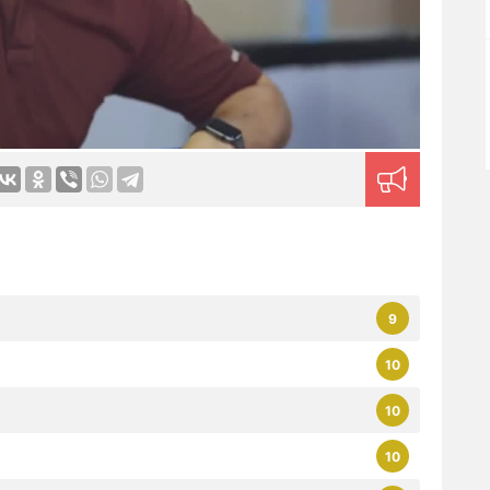
9
10
10
10