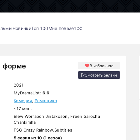
ильмы
Новинки
Топ 100
Мне повезёт
й форме
В избранное
Смотреть онлайн
2021
MyDramaList:
6.6
Комедия
,
Романтика
~17 мин.
Blew Worrapon Jintakoson, Freen Sarocha
Chankimha
FSG Crazy Rainbow.Subtitles
5 серия из 10 (1 сезон)