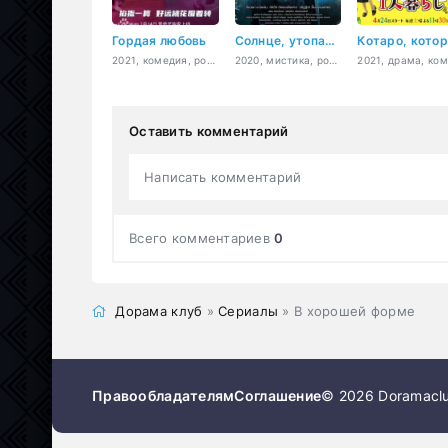
Гордая любовь
Солнце, утопающее в звёздах
2021, комедия, романтика
2020, мистика, романтика, драма
Оставить комментарий
Написать комментарий
Всего комментариев
0
Дорама клуб
»
Сериалы
» В хорошей форме
Правообладателям
Соглашение
© 2026 Doramaclu