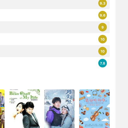
9.3
9.6
9
10
10
7.8