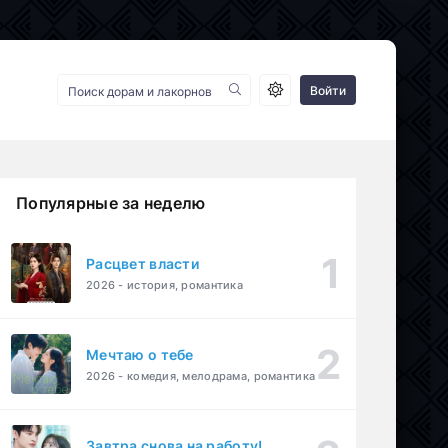
Войти
Популярные за неделю
Расцвет власти
2026 - история, романтика
Мечтаю о тебе
2026 - комедия, мелодрама, романтика
Завтра снова на работу!