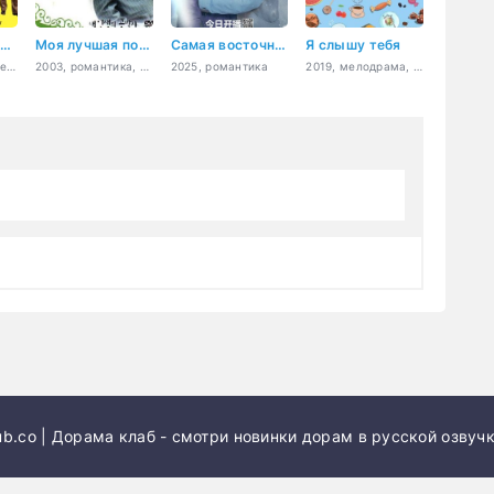
Котаро, который живёт сам по себе
Моя лучшая половина
Самая восточная любовь
Я слышу тебя
2021, драма, комедия
2003, романтика, драма, мелодрама
2025, романтика
2019, мелодрама, музыка, комедия, романтика, молодость
b.co | Дорама клаб - смотри новинки дорам в русской озвучк