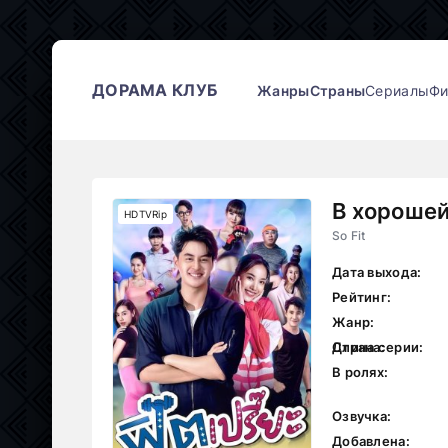
ДОРАМА КЛУБ
Жанры
Страны
Сериалы
Ф
В хороше
HDTVRip
So Fit
Дата выхода:
Рейтинг:
Жанр:
Страна:
Длина серии:
В ролях:
Озвучка:
Добавлена: