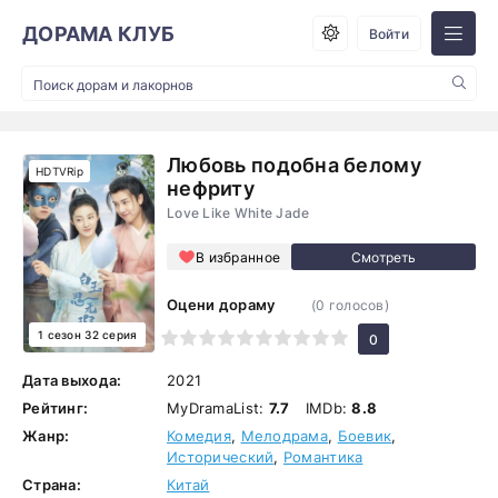
ДОРАМА КЛУБ
Войти
Любовь подобна белому
HDTVRip
нефриту
Love Like White Jade
В избранное
Оцени дораму
(
0
голосов)
1 сезон 32 серия
1
2
3
4
5
6
7
8
9
10
0
Дата выхода:
2021
Рейтинг:
MyDramaList:
7.7
IMDb:
8.8
Жанр:
Комедия
,
Мелодрама
,
Боевик
,
Исторический
,
Романтика
Страна:
Китай