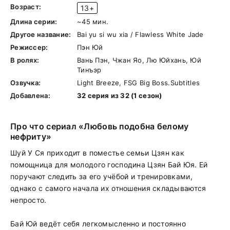
Возраст:
13+
Длина серии:
~45 мин.
Другое название:
Bai yu si wu xia / Flawless White Jade
Режиссер:
Пэн Юй
В ролях:
Вань Пэн, Чжан Яо, Лю Юйхань, Юй
Тинъэр
Озвучка:
Light Breeze, FSG Big Boss.Subtitles
Добавлена:
32 серия из 32 (1 сезон)
Про что сериал «Любовь подобна белому
нефриту»
Шуй У Ся приходит в поместье семьи Цзян как
помощница для молодого господина Цзян Бай Юя. Ей
поручают следить за его учёбой и тренировками,
однако с самого начала их отношения складываются
непросто.
Бай Юй ведёт себя легкомысленно и постоянно