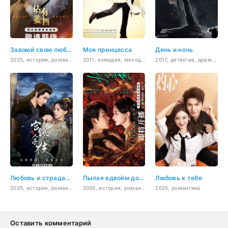
Завоюй свою любовь
Моя принцесса
День и ночь
2025, история, романтика
2011, комедия, мелодрама, романтика
2017, детектив, драма, криминал, триллер, мистика
Любовь и страдания
Пылая вдвоём до рассвета
Любовь к тебе
2025, история, романтика
2026, история, романтика
2025, романтика
Оставить комментарий