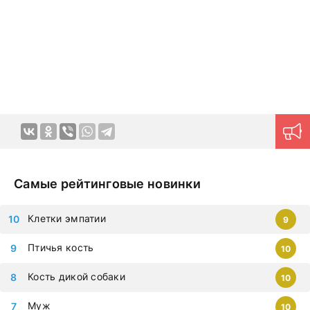
загружаются ежедневно, приступайте к просмотру
немедленно, чтобы не упустить самые современные
дорамы, которыми восхищается весь мир. Все фильмы
можно смотреть на любых гаджетах – iphone, android,
планшет.
Самые рейтинговые новинки
Клетки эмпатии
9
Птичья кость
10
Кость дикой собаки
10
Муж
10