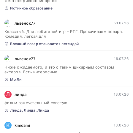
жесткой дисциплинарной
Истинное образование
львенок77
21.07.26
Классный. Для любителей игр - РПГ. Прокачиваем повара.
Комедия, легкая для
Военный повар становится легендой
львенок77
16.07.26
Ниже ожидаемого, и это с таким шикарным составом
актеров. Есть интересные
Мо Ли
Л
линда
13.07.26
фильм замечательный советую
Линда, Линда, Линда
K
kimdami
13.07.26