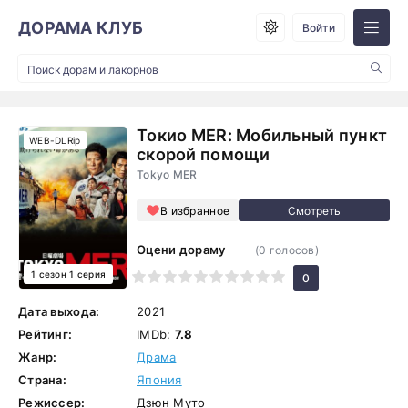
ДОРАМА КЛУБ
Войти
Токио MER: Мобильный пункт
WEB-DLRip
скорой помощи
Tokyo MER
В избранное
Оцени дораму
(
0
голосов)
1 сезон 1 серия
1
2
3
4
5
6
7
8
9
10
0
Дата выхода:
2021
Рейтинг:
IMDb:
7.8
Жанр:
Драма
Страна:
Япония
Режиссер:
Дзюн Муто