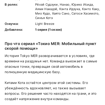
В ролях:
Рёхэй Судзуки, Нанао, Юрико Исида,
Аями Накадзё, Кэнта Идзука, Кэнто Каку,
Мио Кудо, Хаято Сано, Сатоси Хасимото,
Синъя Котэ
Озвучка:
Light Breeze
Добавлена:
1 серия (1 сезон)
Про что сериал «Токио MER: Мобильный пункт
скорой помощи»
История Tokyo MER разворачивается в условиях, где
времени на раздумья нет. Команда выезжает в самые
опасные точки, превращая свой автомобиль в
полноценную медицинскую базу.
Китами Кота остаётся центром этой системы. Его
убеждённость вдохновляет, но также вызывает
вопросы. Его решения часто находятся на грани, и это
создаёт напряжение внутри команды.