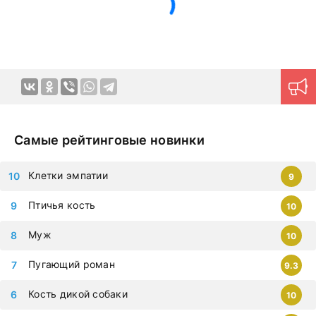
немедленно, чтобы не упустить самые современные
дорамы, которыми восхищается весь мир. Все фильмы
можно смотреть на любых гаджетах – iphone, android,
планшет.
Самые рейтинговые новинки
Клетки эмпатии
9
Птичья кость
10
Муж
10
Пугающий роман
9.3
Кость дикой собаки
10