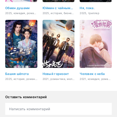
Обмен душами
Юймин с чайными стеблями
Ня, пока.
2025, комедия, романтика
2025, история, бизнес, романтика, драма
2025, триллер
Башня шёпота
Новый горизонт
Человек с неба
2025, история, романтика, драма, фэнтези
2021, романтика, мелодрама
2021, комедия, романтика, фэнтези
Оставить комментарий
Написать комментарий