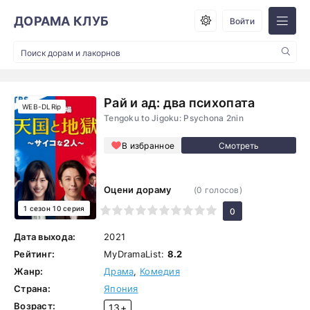
ДОРАМА КЛУБ
Войти
Рай и ад: два психопата
WEB-DLRip
Tengoku to Jigoku: Psychona 2nin
В избранное
Оцени дораму
(
0
голосов)
1 сезон 10 серия
1
2
3
4
5
6
7
8
9
10
0
Дата выхода:
2021
Рейтинг:
MyDramaList:
8.2
Жанр:
Драма
,
Комедия
Страна:
Япония
Возраст:
13+