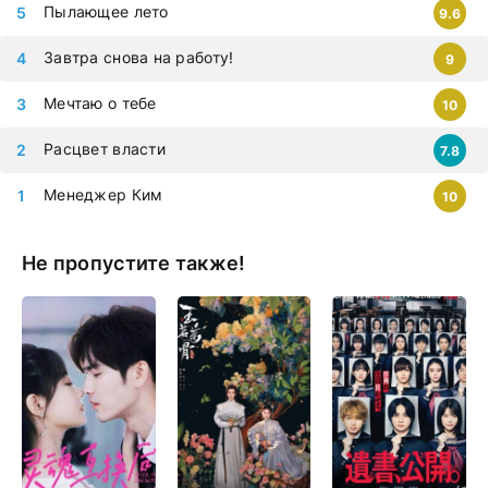
Пылающее лето
9.6
Завтра снова на работу!
9
Мечтаю о тебе
10
Расцвет власти
7.8
Менеджер Ким
10
Не пропустите также!