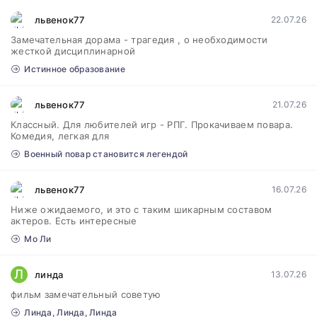
львенок77
22.07.26
Замечательная дорама - трагедия , о необходимости
жесткой дисциплинарной
Истинное образование
львенок77
21.07.26
Классный. Для любителей игр - РПГ. Прокачиваем повара.
Комедия, легкая для
Военный повар становится легендой
львенок77
16.07.26
Ниже ожидаемого, и это с таким шикарным составом
актеров. Есть интересные
Мо Ли
Л
линда
13.07.26
фильм замечательный советую
Линда, Линда, Линда