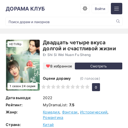
ДОРАМА КЛУБ
Войти
Двадцать четыре вкуса
HDTVRip
долгой и счастливой жизни
Er Shi Si Wei Nuan Fu Sheng
В избранное
Оцени дораму
(
0
голосов)
1 сезон 24 серия
1
2
3
4
5
6
7
8
9
10
0
Дата выхода:
2022
Рейтинг:
MyDramaList:
7.5
Жанр:
Комедия
,
Фэнтези
,
Исторический
,
Романтика
Страна:
Китай