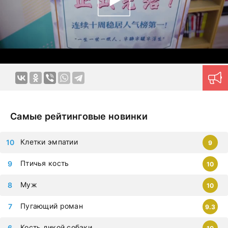
приступайте к просмотру немедленно, чтобы не
упустить самые современные дорамы, которыми
восхищается весь мир. Все фильмы можно смотреть на
любых гаджетах – iphone, android, планшет.
Самые рейтинговые новинки
Клетки эмпатии
9
Птичья кость
10
Муж
10
Пугающий роман
9.3
Кость дикой собаки