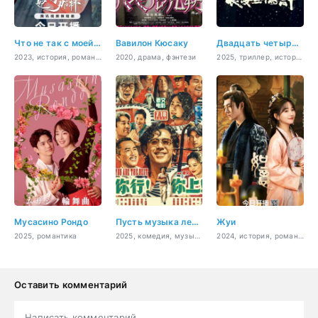
Что не так с моей принцессой
Вавилон Кюсаку
Двадцать четыре стратегии Чанъаня
2023, история, романтика, фэнтези
2020, драма, фэнтези
2025, триллер, история, мистика
Мусасино Рондо
Пусть музыка летит!
Жуи
2025, романтика
2025, комедия, музыка
2024, история, романтика, фэнтези
Оставить комментарий
Написать комментарий