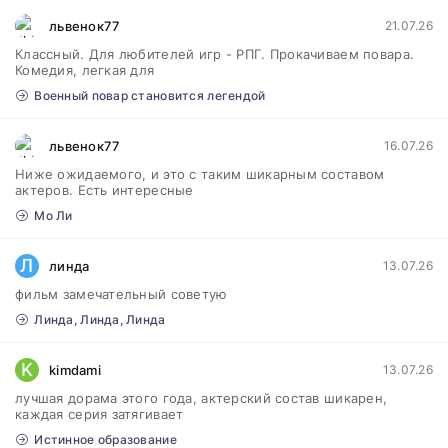
львенок77
21.07.26
Классный. Для любителей игр - РПГ. Прокачиваем повара.
Комедия, легкая для
Военный повар становится легендой
львенок77
16.07.26
Ниже ожидаемого, и это с таким шикарным составом
актеров. Есть интересные
Мо Ли
Л
линда
13.07.26
фильм замечательный советую
Линда, Линда, Линда
K
kimdami
13.07.26
лучшая дорама этого года, актерский состав шикарен,
каждая серия затягивает
Истинное образование