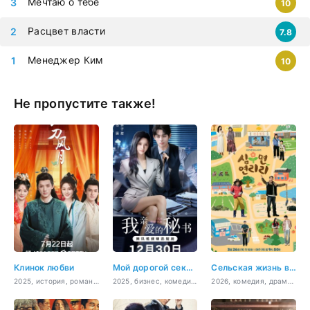
Мечтаю о тебе
10
Расцвет власти
7.8
Менеджер Ким
10
Не пропустите также!
Клинок любви
Мой дорогой секретарь
Сельская жизнь в Ëннири
2025, история, романтика
2025, бизнес, комедия, романтика, драма
2026, комедия, драма, семейный, ситком