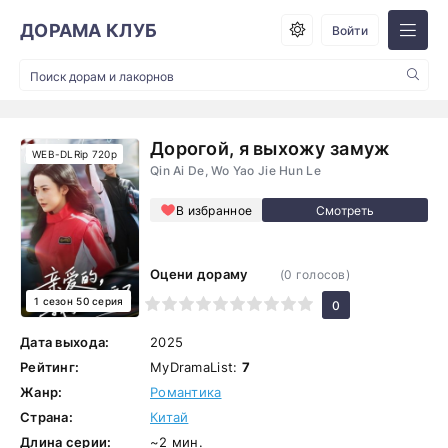
ДОРАМА КЛУБ
Войти
Дорогой, я выхожу замуж
WEB-DLRip 720p
Qin Ai De, Wo Yao Jie Hun Le
В избранное
Оцени дораму
(
0
голосов)
1 сезон 50 серия
1
2
3
4
5
6
7
8
9
10
0
Дата выхода:
2025
Рейтинг:
MyDramaList:
7
Жанр:
Романтика
Страна:
Китай
Длина серии:
~2 мин.