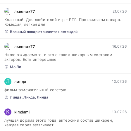
львенок77
21.07.26
Классный. Для любителей игр - РПГ. Прокачиваем повара.
Комедия, легкая для
Военный повар становится легендой
львенок77
16.07.26
Ниже ожидаемого, и это с таким шикарным составом
актеров. Есть интересные
Мо Ли
Л
линда
13.07.26
фильм замечательный советую
Линда, Линда, Линда
K
kimdami
13.07.26
лучшая дорама этого года, актерский состав шикарен,
каждая серия затягивает