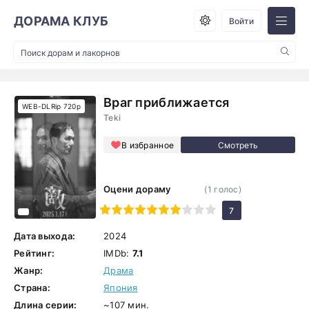
ДОРАМА КЛУБ
Войти
Враг приближается
WEB-DLRip 720p
Teki
В избранное
Оцени дораму
(
1
голос)
1
2
3
4
5
6
7
8
9
10
7
Дата выхода:
2024
Рейтинг:
IMDb:
7.1
Жанр:
Драма
Страна:
Япония
Длина серии:
~107 мин.