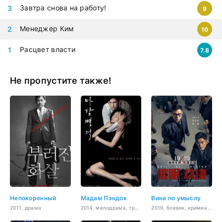
Завтра снова на работу!
9
Менеджер Ким
10
Расцвет власти
7.8
Не пропустите также!
Непокоренный
Мадам Пэндок
Вина по умыслу
2011, драма
2014, мелодрама, триллер
2019, боевик, криминал