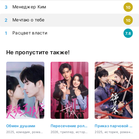
Менеджер Ким
10
Мечтаю о тебе
10
Расцвет власти
7.8
Не пропустите также!
Обмен душами
Пересечение ролей
Приказ парчовой луны
2025, комедия, романтика
2026, триллер, история, мистика, романтика
2025, история, романтика