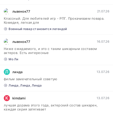
львенок77
21.07.26
Классный. Для любителей игр - РПГ. Прокачиваем повара.
Комедия, легкая для
Военный повар становится легендой
львенок77
16.07.26
Ниже ожидаемого, и это с таким шикарным составом
актеров. Есть интересные
Мо Ли
Л
линда
13.07.26
фильм замечательный советую
Линда, Линда, Линда
K
kimdami
13.07.26
лучшая дорама этого года, актерский состав шикарен,
каждая серия затягивает