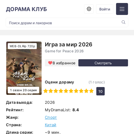
ДОРАМА КЛУБ
Войти
Игра за мир 2026
WEB-DLRip 720p
Game for Peace 2026
В избранное
Оцени дораму
(
1
голос)
1 сезон 20 серия
1
2
3
4
5
6
7
8
9
10
10
Дата выхода:
2026
Рейтинг:
MyDramaList:
8.4
Жанр:
Спорт
Страна:
Китай
Длина серии:
~9 мин.