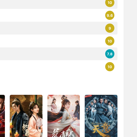
10
9.6
9
10
7.8
10