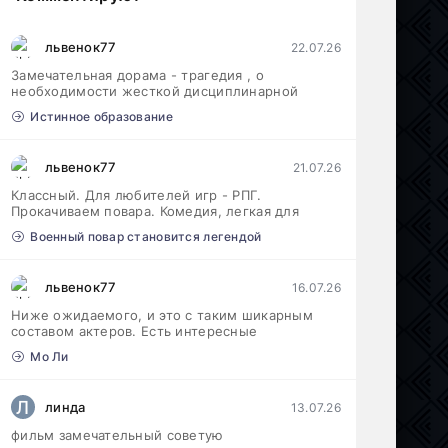
львенок77
22.07.26
Замечательная дорама - трагедия , о
необходимости жесткой дисциплинарной
Истинное образование
львенок77
21.07.26
Классный. Для любителей игр - РПГ.
Прокачиваем повара. Комедия, легкая для
Военный повар становится легендой
львенок77
16.07.26
Ниже ожидаемого, и это с таким шикарным
составом актеров. Есть интересные
Мо Ли
Л
линда
13.07.26
фильм замечательный советую