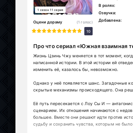
В ролях:
1 сезон 11 серия
Озвучка:
Добавлена:
Оцени дораму
(
1
голос)
1
2
3
4
5
6
7
8
9
10
10
Про что сериал «Южная взаимная т
Жизнь Цзинь Чжу меняется в тот момент, когд
написанной истории. В этой истории ей отведе
изменить её, казалось бы, невозможно.
Однако у неё появляется шанс. Загадочные к
скрытые механизмы происходящего. Она решае
Её путь пересекается с Лоу Сы И — антагонис
сценарием. Их отношения начинаются с недове
большее. Вместе они решают идти против ист
судьбу и сохранить чувства, которым не было