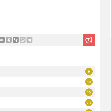
9
10
10
9.3