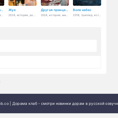
Назад в прошлое
Жуи
Другая принцесса
Воля небес
2025, боевик, приключения, фэнтези
2024, история, романтика, фэнтези
2024, история, мистика, романтика, фэнтези
2018, триллер, история, романтика, Sci-Fi
а
b.co | Дорама клаб - смотри новинки дорам в русской озвучк