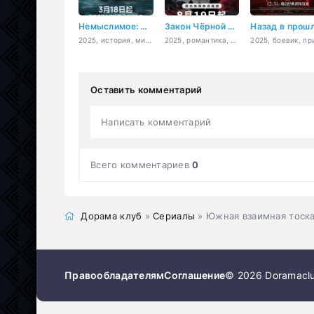
Немыслимое: Странные истории
Закон Чёрной луны
2025, история, мистика, романтика, сверхъестественное
2025, романтика, фэнтези
Оставить комментарий
Написать комментарий
Всего комментариев
0
Дорама клуб
»
Сериалы
» Южная взаимная тоск
Правообладателям
Соглашение
© 2026 Doramaclu