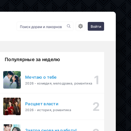
Войти
Популярные за неделю
Мечтаю о тебе
2026 - комедия, мелодрама, романтика
Расцвет власти
2026 - история, романтика
Завтра снова на работу!