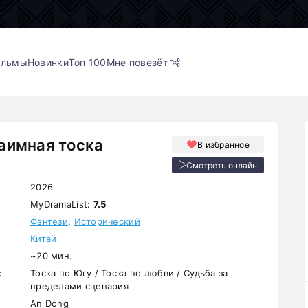
ильмы
Новинки
Топ 100
Мне повезёт
аимная тоска
В избранное
Смотреть онлайн
2026
MyDramaList:
7.5
Фэнтези
,
Исторический
Китай
~20 мин.
:
Тоска по Югу / Тоска по любви / Судьба за
пределами сценария
An Dong