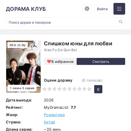
ДОРАМА КЛУБ
Войти
Слишком юны для любви
WEB-DLRip
Xiao Fu De Qun Bai
В избранное
Оцени дораму
(
0
голосов)
1 сезон 5 серия
1
2
3
4
5
6
7
8
9
10
0
Дата выхода:
2026
Рейтинг:
MyDramaList:
7.7
Жанр:
Романтика
Страна:
Китай
Длина серии:
~35 мин.