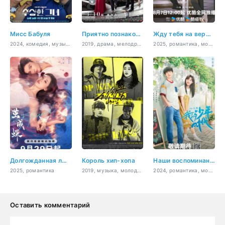
Мисс Бабуля
Приятно познакомиться
Жду тебя на вершине
2024, комедия, музыка, фэнтези, мистика, драма
2019, драма, мелодрама
2025, романтика, молодость, фэнтези
Долгожданная любовь
Король хип-хопа
Наши воспоминания
2025, романтика
2019, музыка, молодость, драма
2024, романтика, молодость
Оставить комментарий