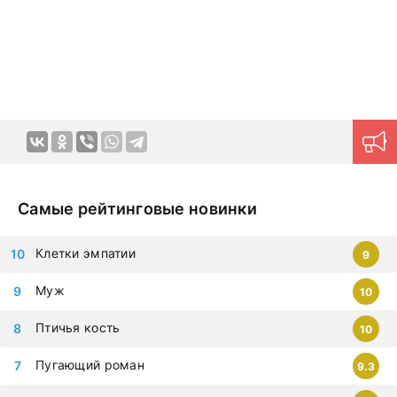
можно смотреть на любых гаджетах – iphone, android,
планшет.
Самые рейтинговые новинки
Клетки эмпатии
9
Муж
10
Птичья кость
10
Пугающий роман
9.3