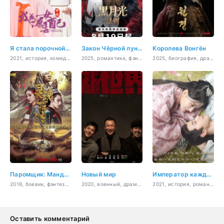
Я стала порочной актрисой второго плана
Закон Чёрной луны
Королева Вонгён
2021, история, комедия, романтика, фэнтези
2025, романтика, фэнтези
2025, биография, драма, история, мелодрама, политика
Паромщик: Манджусака
Новый мир
Император каждый день желает свергнуть императрицу
2018, боевик, фэнтези, история, комедия, романтика, сверхъестественное
2020, военный, драма, история, боевик, романтика, война
2021, история, романтика
Оставить комментарий