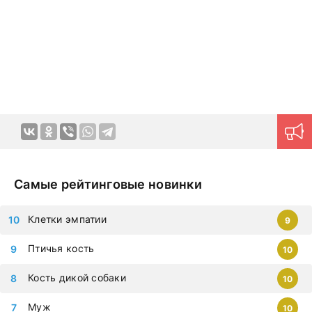
языке позволяют ощутить непередаваемую гамму
эмоций в домашней обстановке в любое удобное время.
Продуманная навигация поможет моментально найти
нужный контент.
Новые серии на дорама клуб
загружаются ежедневно, приступайте к просмотру
немедленно, чтобы не упустить самые современные
дорамы, которыми восхищается весь мир. Все фильмы
можно смотреть на любых гаджетах – iphone, android,
планшет.
Самые рейтинговые новинки
Клетки эмпатии
9
Птичья кость
10
Кость дикой собаки
10
Муж
10