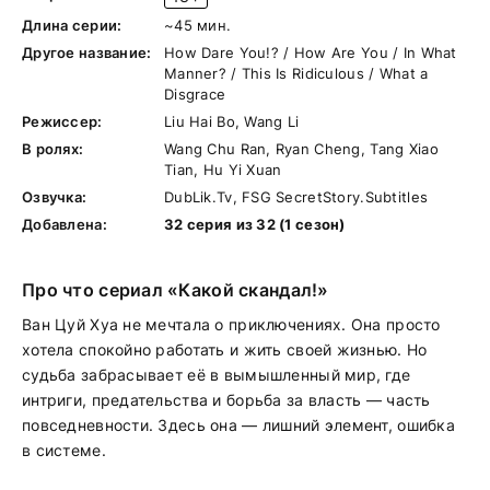
Длина серии:
~45 мин.
Другое название:
How Dare You!? / How Are You / In What
Manner? / This Is Ridiculous / What a
Disgrace
Режиссер:
Liu Hai Bo, Wang Li
В ролях:
Wang Chu Ran, Ryan Cheng, Tang Xiao
Tian, Hu Yi Xuan
Озвучка:
DubLik.Tv, FSG SecretStory.Subtitles
Добавлена:
32 серия из 32 (1 сезон)
Про что сериал «Какой скандал!»
Ван Цуй Хуа не мечтала о приключениях. Она просто
хотела спокойно работать и жить своей жизнью. Но
судьба забрасывает её в вымышленный мир, где
интриги, предательства и борьба за власть — часть
повседневности. Здесь она — лишний элемент, ошибка
в системе.