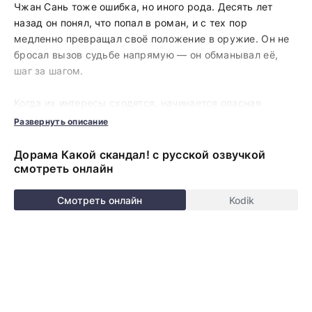
Чжан Сань тоже ошибка, но иного рода. Десять лет
назад он понял, что попал в роман, и с тех пор
медленно превращал своё положение в оружие. Он не
бросал вызов судьбе напрямую — он обманывал её,
шаг за шагом.
Когда их интересы сходятся, начинается опасная
партия. Они создают союзы, разрушают чужие планы и
Развернуть описание
постепенно приближаются к миру, который может
стать лучше прежнего. Но древнее пророчество
Дорама Какой скандал! с русской озвучкой
неумолимо: этот мир не предназначен для двоих
смотреть онлайн
победителей. И пока скандалы, интриги и заговоры
сотрясают сюжет, им предстоит решить — можно ли
Смотреть онлайн
Kodik
переписать конец, не потеряв самое важное.
Смотрите дораму Какой скандал! в HD качестве и с
русской озвучкой
прямо сейчас. Авторам удается
создавать красочные четкие образы героев, с
которыми хочется путешествовать в далекие края и
переживать самые яркие эмоции. Картины на русском