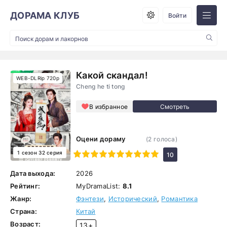
ДОРАМА КЛУБ
Войти
Какой скандал!
WEB-DLRip 720p
Cheng he ti tong
В избранное
Оцени дораму
(
2
голоса)
1 сезон 32 серия
1
2
3
4
5
6
7
8
9
10
10
Дата выхода:
2026
Рейтинг:
MyDramaList:
8.1
Жанр:
Фэнтези
,
Исторический
,
Романтика
Страна:
Китай
Возраст:
13+