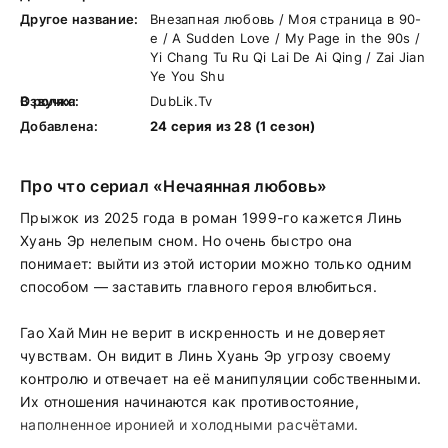
Другое название:
Внезапная любовь / Моя страница в 90-
е / A Sudden Love / My Page in the 90s /
Yi Chang Tu Ru Qi Lai De Ai Qing / Zai Jian
Ye You Shu
В ролях:
Озвучка:
DubLik.Tv
Добавлена:
24 серия из 28 (1 сезон)
Про что сериал «Нечаянная любовь»
Прыжок из 2025 года в роман 1999-го кажется Линь
Хуань Эр нелепым сном. Но очень быстро она
понимает: выйти из этой истории можно только одним
способом — заставить главного героя влюбиться.
Гао Хай Мин не верит в искренность и не доверяет
чувствам. Он видит в Линь Хуань Эр угрозу своему
контролю и отвечает на её манипуляции собственными.
Их отношения начинаются как противостояние,
наполненное иронией и холодными расчётами.