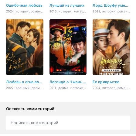
Ошибочная любовь
Лучший из лучших
Лорд Шоуфу умеет читать мысли
2024, история, романтика
2016, история, комедия, романтика, фэнтези
2023, история, романтика, фэнтези
Любовь в огне войны
Легенда о Чжэнь Хуань
Ее прикрытие
2022, военный, драма, история, мелодрама, романтика
2011, драма, история, мелодрама, политика
2024, история, романтика
Оставить комментарий
Написать комментарий