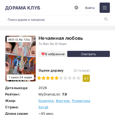
ДОРАМА КЛУБ
Войти
Нечаянная любовь
WEB-DLRip 720p
Tu Ran De Xi Huan
В избранное
Оцени дораму
(
3
голоса)
1 сезон 24 серия
1
2
3
4
5
6
7
8
9
10
4.7
Дата выхода:
2026
Рейтинг:
MyDramaList:
7.9
Жанр:
Комедия
,
Фэнтези
,
Романтика
Страна:
Китай
Длина серии:
~45 мин.