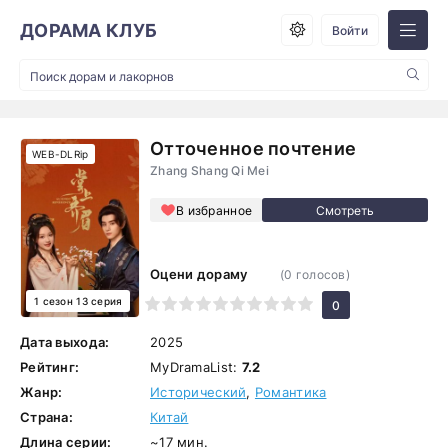
ДОРАМА КЛУБ
Войти
Отточенное почтение
WEB-DLRip
Zhang Shang Qi Mei
В избранное
Оцени дораму
(
0
голосов)
1 сезон 13 серия
1
2
3
4
5
6
7
8
9
10
0
Дата выхода:
2025
Рейтинг:
MyDramaList:
7.2
Жанр:
Исторический
,
Романтика
Страна:
Китай
Длина серии:
~17 мин.