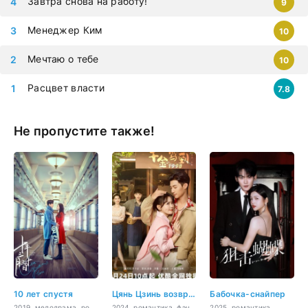
Завтра снова на работу!
9
Менеджер Ким
10
Мечтаю о тебе
10
Расцвет власти
7.8
Не пропустите также!
10 лет спустя
Цянь Цзинь возвращается в 1998
Бабочка-снайпер
2019, мелодрама, романтика, драма
2024, романтика, фэнтези
2025, романтика