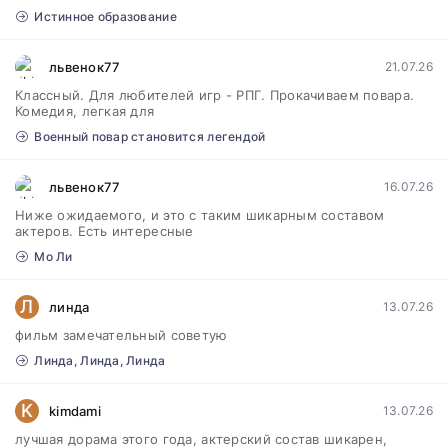
Истинное образование
львенок77
21.07.26
Классный. Для любителей игр - РПГ. Прокачиваем повара.
Комедия, легкая для
Военный повар становится легендой
львенок77
16.07.26
Ниже ожидаемого, и это с таким шикарным составом
актеров. Есть интересные
Мо Ли
Л
линда
13.07.26
фильм замечательный советую
Линда, Линда, Линда
K
kimdami
13.07.26
лучшая дорама этого года, актерский состав шикарен,