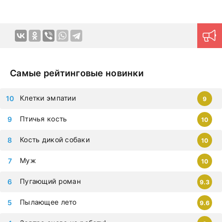
дорамы, которыми восхищается весь мир. Все фильмы
можно смотреть на любых гаджетах – iphone, android,
планшет.
Самые рейтинговые новинки
Клетки эмпатии
9
Птичья кость
10
Кость дикой собаки
10
Муж
10
Пугающий роман
9.3
Пылающее лето
9.6