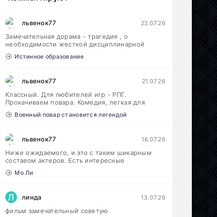
львенок77
22.07.26
Замечательная дорама - трагедия , о
необходимости жесткой дисциплинарной
Истинное образование
львенок77
21.07.26
Классный. Для любителей игр - РПГ.
Прокачиваем повара. Комедия, легкая для
Военный повар становится легендой
львенок77
16.07.26
Ниже ожидаемого, и это с таким шикарным
составом актеров. Есть интересные
Мо Ли
Л
линда
13.07.26
фильм замечательный советую