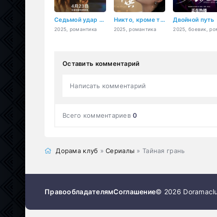
Седьмой удар сердца
Никто, кроме тебя
Двойной путь
2025, романтика
2025, романтика
Оставить комментарий
Написать комментарий
Всего комментариев
0
Дорама клуб
»
Сериалы
» Тайная грань
Правообладателям
Соглашение
© 2026 Doramaclu