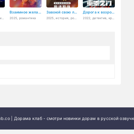
Взаимное желание
Завоюй свою любовь
Дорога к возрождению
2025, боевик, романтика
2025, романтика
2025, история, романтика
2022, детектив, криминал, триллер, мистика
b.co | Дорама клаб - смотри новинки дорам в русской озвучк