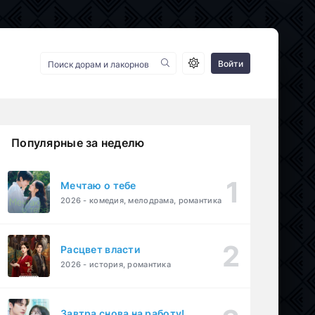
Войти
Популярные за неделю
Мечтаю о тебе
2026 - комедия, мелодрама, романтика
Расцвет власти
2026 - история, романтика
Завтра снова на работу!