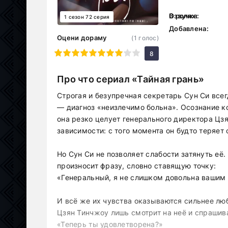
В ролях:
Озвучка:
1 сезон 72 серия
Добавлена:
Оцени дораму
(
1
голос)
1
2
3
4
5
6
7
8
9
10
8
Про что сериал «Тайная грань»
Строгая и безупречная секретарь Сун Си всег
— диагноз «неизлечимо больна». Осознание к
она резко целует генерального директора Цзя
зависимости: с того момента он будто теряет 
Но Сун Си не позволяет слабости затянуть её
произносит фразу, словно ставящую точку:
«Генеральный, я не слишком довольна вашим 
И всё же их чувства оказываются сильнее люб
Цзян Тинчжоу лишь смотрит на неё и спрашив
«Теперь ты удовлетворена?»