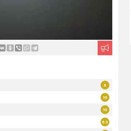
9
10
10
9.3