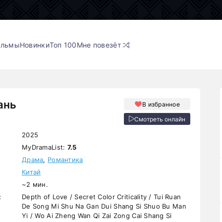
ильмы
Новинки
Топ 100
Мне повезёт
ань
В избранное
Смотреть онлайн
2025
MyDramaList:
7.5
Драма
,
Романтика
Китай
~2 мин.
:
Depth of Love / Secret Color Criticality / Tui Ruan
De Song Mi Shu Na Gan Dui Shang Si Shuo Bu Man
Yi / Wo Ai Zheng Wan Qi Zai Zong Cai Shang Si