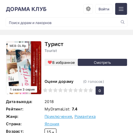
ДОРАМА КЛУБ
Войти
Турист
WEB-DLRip
Tourist
В избранное
Оцени дораму
(
0
голосов)
1 сезон 3 серия
1
2
3
4
5
6
7
8
9
10
0
Дата выхода:
2018
Рейтинг:
MyDramaList:
7.4
Жанр:
Приключения
,
Романтика
Страна:
Япония
Возраст:
15+