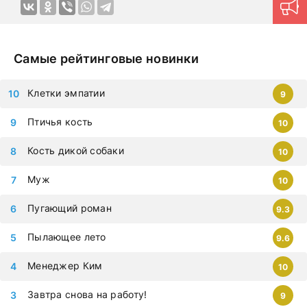
ощутить непередаваемую гамму эмоций в домашней
обстановке в любое удобное время. Продуманная
навигация поможет моментально найти нужный контент.
Новые серии на дорама клуб
загружаются ежедневно,
Самые рейтинговые новинки
приступайте к просмотру немедленно, чтобы не
упустить самые современные дорамы, которыми
Клетки эмпатии
9
восхищается весь мир. Все фильмы можно смотреть на
любых гаджетах – iphone, android, планшет.
Птичья кость
10
Кость дикой собаки
10
Муж
10
Пугающий роман
9.3
Пылающее лето
9.6
Менеджер Ким
10
Завтра снова на работу!
9