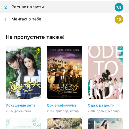
Расцвет власти
7.8
Мечтаю о тебе
10
Не пропустите также!
Искушение лета
Сон эпифиллума
Ода к радости
2025, романтика
2016, триллер, история, романтика, криминал
2016, драма, мелодрама, романтика, повседневность, молодость