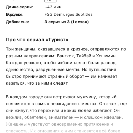
Длина серии:
~43 мин.
В ролях:
Озвучка:
FSG Demiurges.Subtitles
Добавлена:
3 серия из 3 (1 сезон)
Про что сериал «Турист»
Три женщины, оказавшиеся в кризисе, отправляются по
разным направлениям: Бангкок, Тайбэй и Хошимин.
Каждая уезжает, чтобы избавиться от боли: развод,
одиночество, разрушенные мечты. Но путешествия
быстро принимают странный оборот — им начинает
казаться, что за ними следят.
В каждом городе они встречают мужчину, который
появляется в самых неожиданных местах. Он знает, где
они живут, что пережили и каких людей избегают. Он
вежлив, обаятелен, внимателен — и слишком идеален.
Женщины чувствуют одновременно притяжение и
опасность. Их отношения с ним становятся всё более