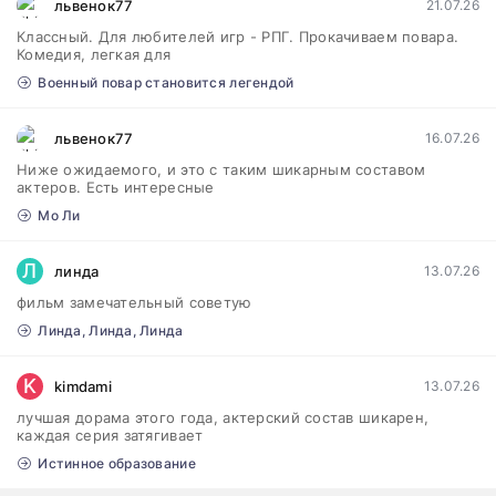
львенок77
21.07.26
Классный. Для любителей игр - РПГ. Прокачиваем повара.
Комедия, легкая для
Военный повар становится легендой
львенок77
16.07.26
Ниже ожидаемого, и это с таким шикарным составом
актеров. Есть интересные
Мо Ли
Л
линда
13.07.26
фильм замечательный советую
Линда, Линда, Линда
K
kimdami
13.07.26
лучшая дорама этого года, актерский состав шикарен,
каждая серия затягивает
Истинное образование