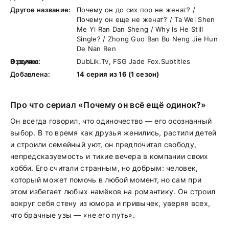
Другое название:
Почему он до сих пор не женат? /
Почему он еще не женат? / Ta Wei Shen
Me Yi Ran Dan Sheng / Why Is He Still
Single? / Zhong Guo Ban Bu Neng Jie Hun
De Nan Ren
В ролях:
Озвучка:
DubLik.Tv, FSG Jade Fox.Subtitles
Добавлена:
14 серия из 16 (1 сезон)
Про что сериал «Почему он всё ещё одинок?»
Он всегда говорил, что одиночество — его осознанный
выбор. В то время как друзья женились, растили детей
и строили семейный уют, он предпочитал свободу,
непредсказуемость и тихие вечера в компании своих
хобби. Его считали странным, но добрым: человек,
который может помочь в любой момент, но сам при
этом избегает любых намёков на романтику. Он строил
вокруг себя стену из юмора и привычек, уверяя всех,
что брачные узы — «не его путь».