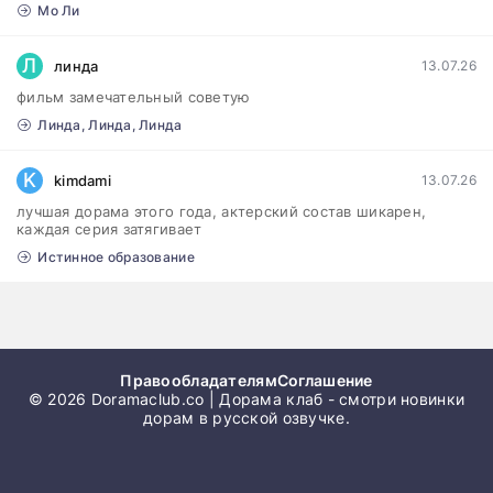
Мо Ли
Л
линда
13.07.26
фильм замечательный советую
Линда, Линда, Линда
K
kimdami
13.07.26
лучшая дорама этого года, актерский состав шикарен,
каждая серия затягивает
Истинное образование
Правообладателям
Соглашение
© 2026 Doramaclub.co | Дорама клаб - смотри новинки
дорам в русской озвучке.