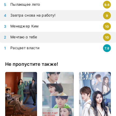
Пылающее лето
9.6
Завтра снова на работу!
9
Менеджер Ким
10
Мечтаю о тебе
10
Расцвет власти
7.8
Не пропустите также!