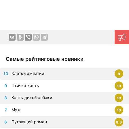
которыми хочется путешествовать в далекие края и
переживать самые яркие эмоции. Картины на русском
языке позволяют ощутить непередаваемую гамму
эмоций в домашней обстановке в любое удобное время.
Продуманная навигация поможет моментально найти
нужный контент.
Новые серии на дорама клуб
загружаются ежедневно, приступайте к просмотру
немедленно, чтобы не упустить самые современные
дорамы, которыми восхищается весь мир. Все фильмы
Самые рейтинговые новинки
можно смотреть на любых гаджетах – iphone, android,
планшет.
Клетки эмпатии
9
Птичья кость
10
Кость дикой собаки
10
Муж
10
Пугающий роман
9.3