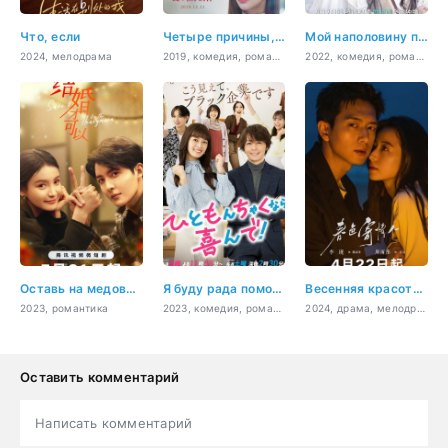
Что, если
Четыре причины, почему я ненавижу Рождество
Мой наполовину парень
2024, мелодрама
2019, комедия, романтика, драма
2022, комедия, романтика, молодость, драма
Оставь на медовый месяц
Я буду рада помочь тому, кто попал в беду!
Весенняя красота любви
2023, романтика
2023, комедия, романтика
2024, драма, мелодрама
Оставить комментарий
Написать комментарий