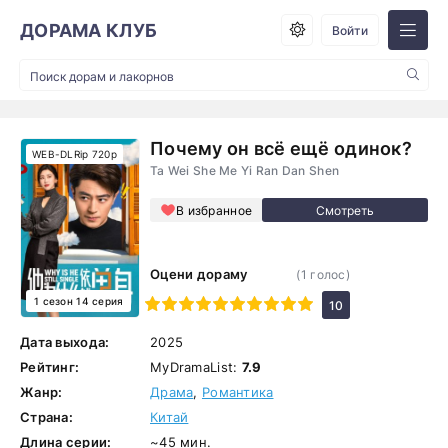
ДОРАМА КЛУБ
Войти
Почему он всё ещё одинок?
WEB-DLRip 720p
Ta Wei She Me Yi Ran Dan Shen
В избранное
Оцени дораму
(
1
голос)
1 сезон 14 серия
1
2
3
4
5
6
7
8
9
10
10
Дата выхода:
2025
Рейтинг:
MyDramaList:
7.9
Жанр:
Драма
,
Романтика
Страна:
Китай
Длина серии:
~45 мин.