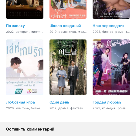
По запаху
Школа свиданий
Наш переводчик
2022, история, мистика, романтика, сверхъестественное
2019, романтика, молодость, драма
2023, бизнес, романтика, повседневность, драма
Любовная игра
Один день
Гордая любовь
2020, мистика, бизнес, романтика, драма
2017, драма, фэнтези
2021, комедия, романтика
Оставить комментарий