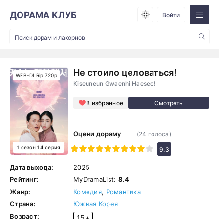
ДОРАМА КЛУБ
Войти
Не стоило целоваться!
WEB-DLRip 720p
Kiseuneun Gwaenhi Haeseo!
В избранное
Оцени дораму
(
24
голоса)
1 сезон 14 серия
1
2
3
4
5
6
7
8
9
10
9.3
Дата выхода:
2025
Рейтинг:
MyDramaList:
8.4
Жанр:
Комедия
,
Романтика
Страна:
Южная Корея
Возраст:
15+