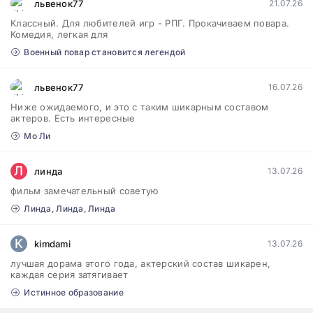
львенок77
21.07.26
Классный. Для любителей игр - РПГ. Прокачиваем повара.
Комедия, легкая для
Военный повар становится легендой
львенок77
16.07.26
Ниже ожидаемого, и это с таким шикарным составом
актеров. Есть интересные
Мо Ли
Л
линда
13.07.26
фильм замечательный советую
Линда, Линда, Линда
K
kimdami
13.07.26
лучшая дорама этого года, актерский состав шикарен,
каждая серия затягивает
Истинное образование