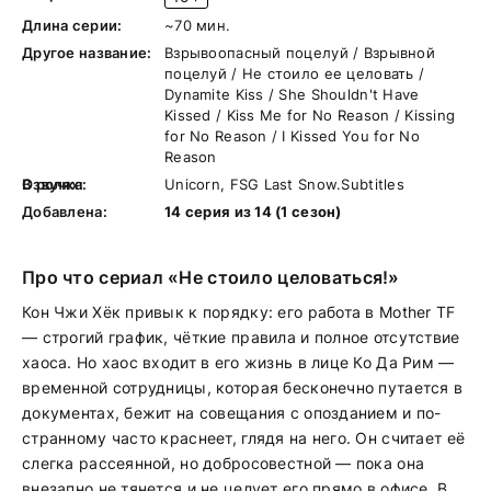
Длина серии:
~70 мин.
Другое название:
Взрывоопасный поцелуй / Взрывной
поцелуй / Не стоило ее целовать /
Dynamite Kiss / She Shouldn't Have
Kissed / Kiss Me for No Reason / Kissing
for No Reason / I Kissed You for No
Reason
В ролях:
Озвучка:
Unicorn, FSG Last Snow.Subtitles
Добавлена:
14 серия из 14 (1 сезон)
Про что сериал «Не стоило целоваться!»
Кон Чжи Хёк привык к порядку: его работа в Mother TF
— строгий график, чёткие правила и полное отсутствие
хаоса. Но хаос входит в его жизнь в лице Ко Да Рим —
временной сотрудницы, которая бесконечно путается в
документах, бежит на совещания с опозданием и по-
странному часто краснеет, глядя на него. Он считает её
слегка рассеянной, но добросовестной — пока она
внезапно не тянется и не целует его прямо в офисе. В