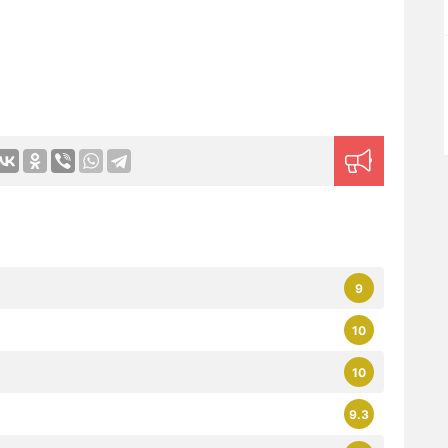
9
10
10
9.3