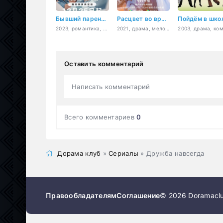
Бывший парень стал моим боссом
Расцвет во времени
2023, романтика, драма
2021, драма, мелодрама
Оставить комментарий
Написать комментарий
Всего комментариев
0
Дорама клуб
»
Сериалы
» Дружба навсегда
Правообладателям
Соглашение
© 2026 Doramaclu