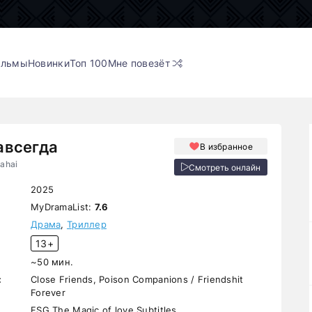
ильмы
Новинки
Топ 100
Мне повезёт
авсегда
В избранное
Sahai
Смотреть онлайн
2025
MyDramaList:
7.6
Драма
,
Триллер
13+
~50 мин.
:
Close Friends, Poison Companions / Friendshit
Forever
FSG The Magic of love.Subtitles