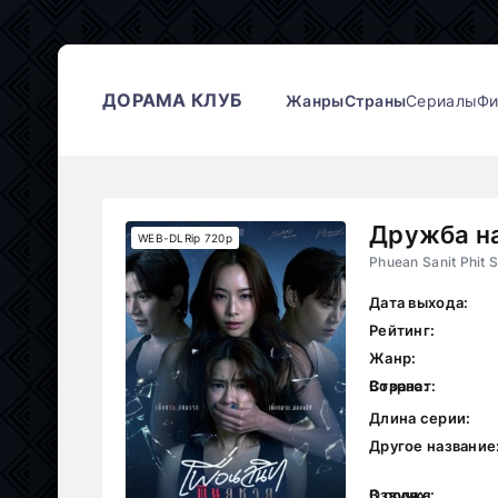
ДОРАМА КЛУБ
Жанры
Страны
Сериалы
Ф
Дружба н
WEB-DLRip 720p
Phuean Sanit Phit 
Дата выхода:
Рейтинг:
Жанр:
Страна:
Возраст:
Длина серии:
Другое название
В ролях:
Озвучка: