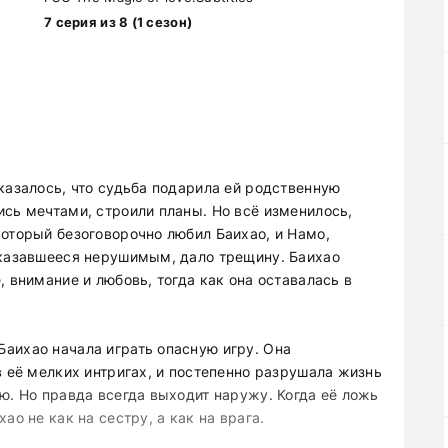
7 серия из 8 (1 сезон)
казалось, что судьба подарила ей родственную
ись мечтами, строили планы. Но всё изменилось,
который безоговорочно любил Баихао, и Намо,
 казавшееся нерушимым, дало трещину. Баихао
, внимание и любовь, тогда как она оставалась в
аихао начала играть опасную игру. Она
в её мелких интригах, и постепенно разрушала жизнь
ю. Но правда всегда выходит наружу. Когда её ложь
ао не как на сестру, а как на врага.