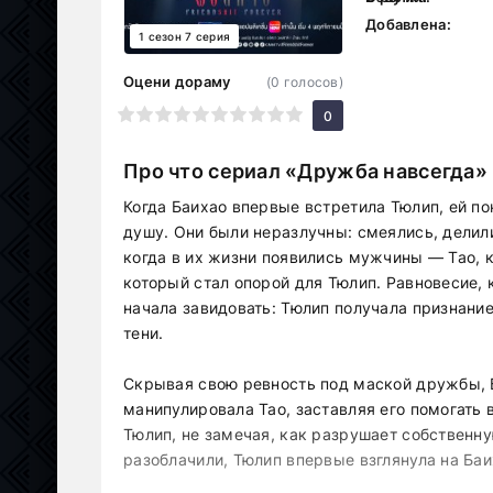
Добавлена:
1 сезон 7 серия
Оцени дораму
(
0
голосов)
1
2
3
4
5
6
7
8
9
10
0
Про что сериал «Дружба навсегда»
Когда Баихао впервые встретила Тюлип, ей по
душу. Они были неразлучны: смеялись, делил
когда в их жизни появились мужчины — Тао, 
который стал опорой для Тюлип. Равновесие,
начала завидовать: Тюлип получала признание
тени.
Скрывая свою ревность под маской дружбы, Б
манипулировала Тао, заставляя его помогать 
Тюлип, не замечая, как разрушает собственну
разоблачили, Тюлип впервые взглянула на Баих