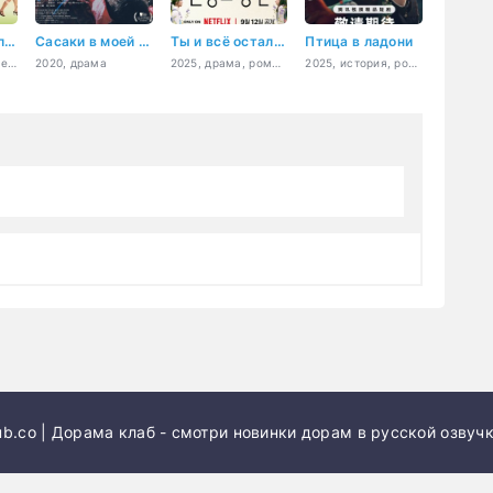
Пойдём в школу, Сан-ду!
Сасаки в моей памяти
Ты и всё остальное
Птица в ладони
2003, драма, комедия, мелодрама, романтика
2020, драма
2025, драма, романтика, повседневность, мелодрама
2025, история, романтика
b.co | Дорама клаб - смотри новинки дорам в русской озвучк