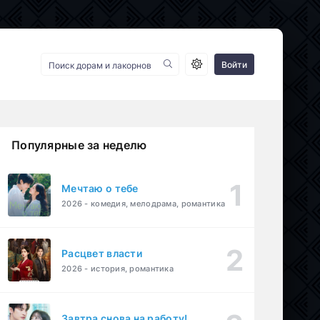
Войти
Популярные за неделю
Мечтаю о тебе
2026 - комедия, мелодрама, романтика
Расцвет власти
2026 - история, романтика
Завтра снова на работу!