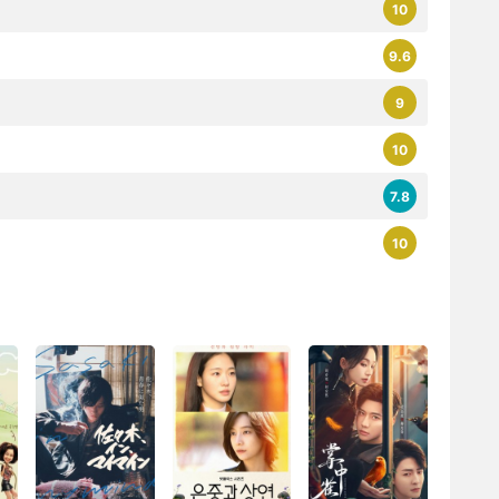
10
9.6
9
10
7.8
10