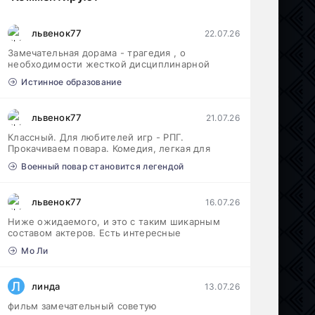
львенок77
22.07.26
Замечательная дорама - трагедия , о
необходимости жесткой дисциплинарной
Истинное образование
львенок77
21.07.26
Классный. Для любителей игр - РПГ.
Прокачиваем повара. Комедия, легкая для
Военный повар становится легендой
львенок77
16.07.26
Ниже ожидаемого, и это с таким шикарным
составом актеров. Есть интересные
Мо Ли
Л
линда
13.07.26
фильм замечательный советую