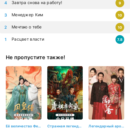
Завтра снова на работу!
9
Менеджер Ким
10
Мечтаю о тебе
10
Расцвет власти
7.8
Не пропустите также!
Её величество Феникс
Странная легенда династии Тан (Китай 2024)
Легендарный аромат