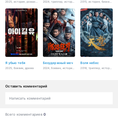
2025, история, романтика
2024, триллер, история, мистика
2015, история, бизнес, романтика, драма
Я убью тебя
Безудержный меч
Воля небес
2025, боевик, драма
2024, боевик, история, боевые искусства
2018, триллер, история, романтика, Sci-Fi
Оставить комментарий
Написать комментарий
Всего комментариев
0