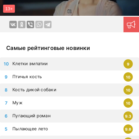
возможно, именно ради этой фразы она и попала сюда.
Смотрите дораму Гурман династии Тан в HD качестве
и с русской озвучкой
прямо сейчас. Авторам удается
создавать красочные четкие образы героев, с
которыми хочется путешествовать в далекие края и
переживать самые яркие эмоции. Картины на русском
Самые рейтинговые новинки
языке позволяют ощутить непередаваемую гамму
эмоций в домашней обстановке в любое удобное время.
Клетки эмпатии
9
Продуманная навигация поможет моментально найти
нужный контент.
Новые серии на дорама клуб
Птичья кость
10
загружаются ежедневно, приступайте к просмотру
немедленно, чтобы не упустить самые современные
Кость дикой собаки
10
дорамы, которыми восхищается весь мир. Все фильмы
можно смотреть на любых гаджетах – iphone, android,
Муж
10
планшет.
Пугающий роман
9.3
Пылающее лето
9.6