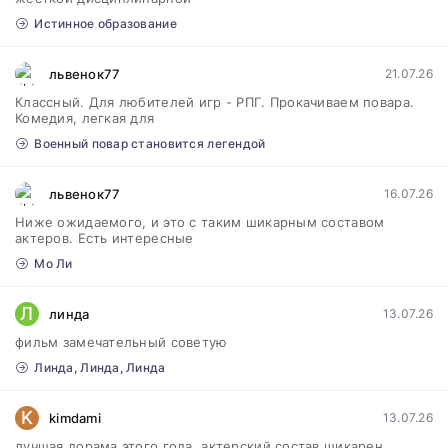
Истинное образование
львенок77
21.07.26
Классный. Для любителей игр - РПГ. Прокачиваем повара.
Комедия, легкая для
Военный повар становится легендой
львенок77
16.07.26
Ниже ожидаемого, и это с таким шикарным составом
актеров. Есть интересные
Мо Ли
Л
линда
13.07.26
фильм замечательный советую
Линда, Линда, Линда
K
kimdami
13.07.26
лучшая дорама этого года, актерский состав шикарен,