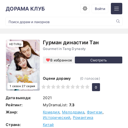
ДОРАМА КЛУБ
Войти
Гурман династии Тан
HDTVRip
Gourmet in Tang Dynasty
В избранное
Оцени дораму
(
0
голосов)
1 сезон 27 серия
1
2
3
4
5
6
7
8
9
10
0
Дата выхода:
2021
Рейтинг:
MyDramaList:
7.3
Жанр:
Комедия
,
Мелодрама
,
Фэнтези
,
Исторический
,
Романтика
Страна:
Китай