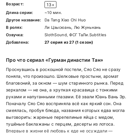
Возраст:
13+
Длина серии:
~10 мин.
Другое название:
Da Tang Xiao Chi Huo
В ролях:
Ли Цзысюань, Лю Жуньнань
Озвучка:
SlothSound, ФСГ ТаЛи.Subtitles
Добавлена:
27 серия из 27 (1 сезон)
Про что сериал «Гурман династии Тан»
Проснувшись в роскошной постели, Сяо Сяо не сразу
поняла, что произошло. Шелковые простыни, аромат
благовоний, за окном — шум старинного рынка. Перед
зеркалом — не она, а хрупкая красавица с тонкими
руками и напуганными глазами. Её звали Юань Вань Эр.
Поначалу Сяо Сяо восприняла всё как яркий сон. Она
смеялась, пробуя блюда, названия которых едва могла
выговорить: жареные перепелиные яйца с медом,
тушёные баклажаны с перцем, десерты из лотоса.
Впервые в жизни её любовь к еде не осуждали —