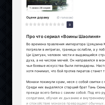
1 сезон 28 серия
Оцени дораму
(
0
голосов)
1
2
3
4
5
6
7
8
9
10
0
Про что сериал «Воины Шаолиня»
Во времена правления императора Цзяцзина 
погрязли в интригах, границы ослабли, а у п
Ци Цзигуан, человек чести и выдающийся стр
духа, а не числом мечей. Он направился в м
чьи боевые искусства были легендарны. Насто
хотя понимал, что бой против пиратов станет
Монахи покинули храм, неся с собой свитки 
Среди них выделялся старший брат Тань Сюнь
прежде всего битва с самим собой. Под его 
солдатами, обучая их дыханию и внутреннему
и спокойствие монахов превращают обычных л