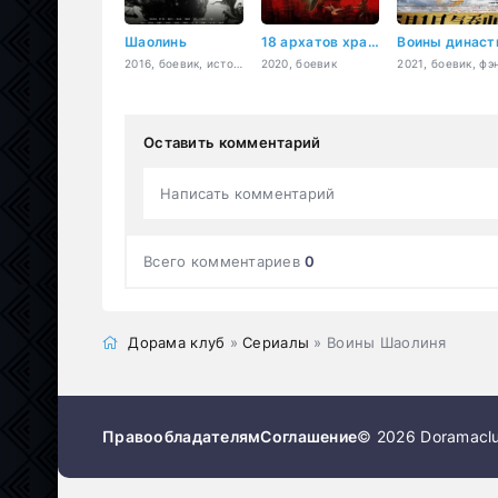
Шаолинь
18 архатов храма Шаолинь
Воины династ
2016, боевик, история, боевые искусства
2020, боевик
Оставить комментарий
Написать комментарий
Всего комментариев
0
Дорама клуб
»
Сериалы
» Воины Шаолиня
Правообладателям
Соглашение
© 2026 Doramaclu