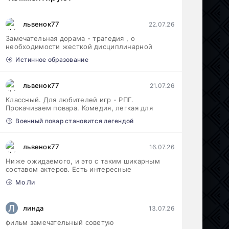
львенок77
22.07.26
Замечательная дорама - трагедия , о
необходимости жесткой дисциплинарной
Истинное образование
львенок77
21.07.26
Классный. Для любителей игр - РПГ.
Прокачиваем повара. Комедия, легкая для
Военный повар становится легендой
львенок77
16.07.26
Ниже ожидаемого, и это с таким шикарным
составом актеров. Есть интересные
Мо Ли
Л
линда
13.07.26
фильм замечательный советую