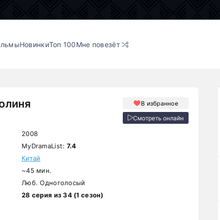
ильмы
Новинки
Топ 100
Мне повезёт
олиня
В избранное
Смотреть онлайн
2008
MyDramaList:
7.4
Китай
~45 мин.
Люб. Одноголосый
28 серия из 34 (1 сезон)