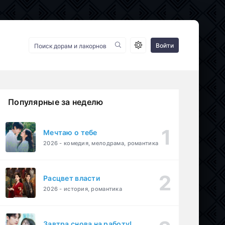
Войти
Популярные за неделю
Мечтаю о тебе
2026 - комедия, мелодрама, романтика
Расцвет власти
2026 - история, романтика
Завтра снова на работу!