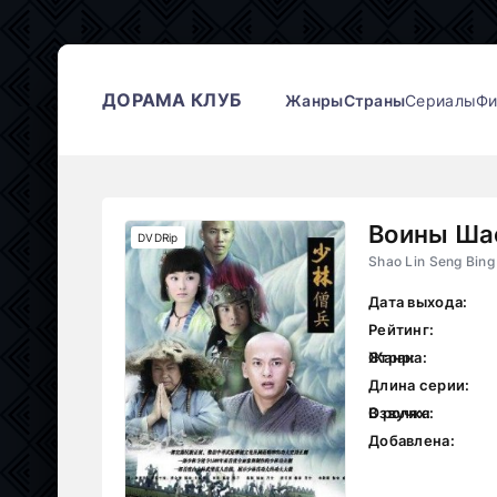
ДОРАМА КЛУБ
Жанры
Страны
Сериалы
Ф
Воины Ша
DVDRip
Shao Lin Seng Bing
Дата выхода:
Рейтинг:
Жанр:
Страна:
Длина серии:
В ролях:
Озвучка:
Добавлена: