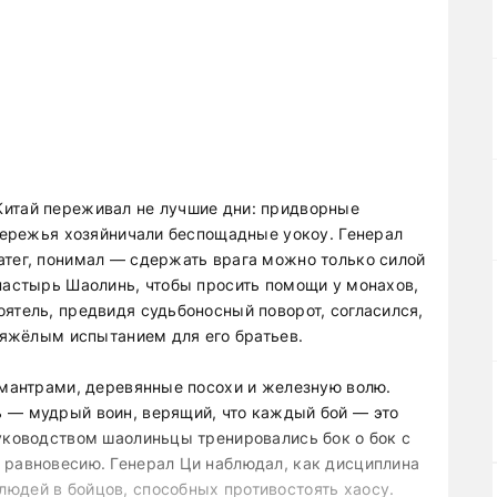
Китай переживал не лучшие дни: придворные
обережья хозяйничали беспощадные уокоу. Генерал
атег, понимал — сдержать врага можно только силой
онастырь Шаолинь, чтобы просить помощи у монахов,
ятель, предвидя судьбоносный поворот, согласился,
 тяжёлым испытанием для его братьев.
с мантрами, деревянные посохи и железную волю.
 — мудрый воин, верящий, что каждый бой — это
руководством шаолиньцы тренировались бок о бок с
 равновесию. Генерал Ци наблюдал, как дисциплина
юдей в бойцов, способных противостоять хаосу.