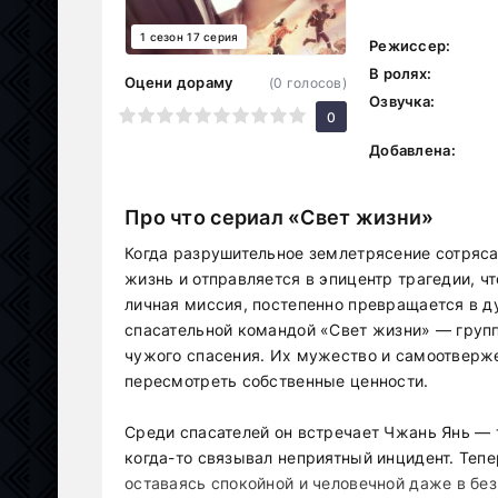
1 сезон 17 серия
Режиссер:
В ролях:
Оцени дораму
(
0
голосов)
Озвучка:
1
2
3
4
5
6
7
8
9
10
0
Добавлена:
Про что сериал «Свет жизни»
Когда разрушительное землетрясение сотряса
жизнь и отправляется в эпицентр трагедии, чт
личная миссия, постепенно превращается в ду
спасательной командой «Свет жизни» — групп
чужого спасения. Их мужество и самоотверже
пересмотреть собственные ценности.
Среди спасателей он встречает Чжань Янь — т
когда-то связывал неприятный инцидент. Тепе
оставаясь спокойной и человечной даже в бе