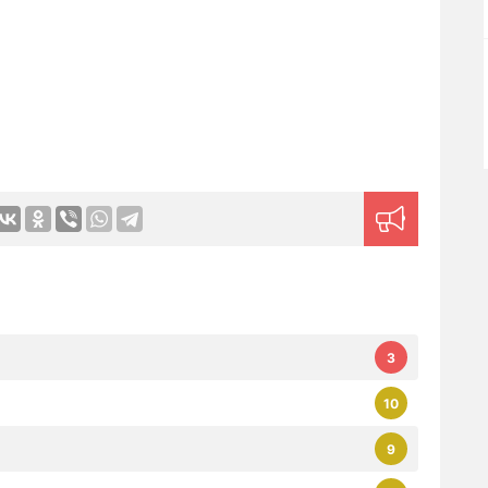
3
10
9