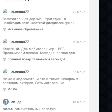
львенок77
22.07.26
Замечательная дорама - трагедия , о
необходимости жесткой дисциплинарной
Истинное образование
львенок77
21.07.26
Классный. Для любителей игр - РПГ.
Прокачиваем повара. Комедия, легкая для
Военный повар становится легендой
львенок77
16.07.26
Ниже ожидаемого, и это с таким шикарным
составом актеров. Есть интересные
Мо Ли
Л
линда
13.07.26
фильм замечательный советую