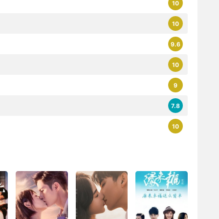
10
10
9.6
10
9
7.8
10