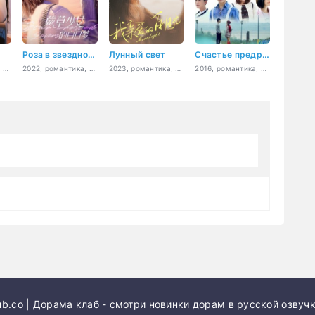
Роза в звездном море
Лунный свет
Счастье предрешено
2025, романтика, драма
2022, романтика, Sci-Fi, фэнтези
2023, романтика, драма
2016, романтика, драма
b.co | Дорама клаб - смотри новинки дорам в русской озвучк