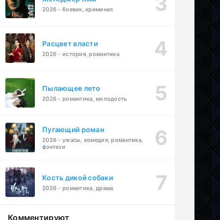
2026 - боевик, криминал
Расцвет власти
2026 - история, романтика
Пылающее лето
2026 - романтика, молодость
Пугающий роман
2026 - ужасы, комедия, романтика,
фэнтези
Кость дикой собаки
2026 - романтика, драма
Комментируют