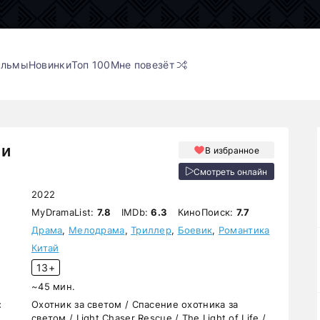
ильмы
Новинки
Топ 100
Мне повезёт
ни
В избранное
Смотреть онлайн
2022
MyDramaList:
7.8
IMDb:
6.3
КиноПоиск:
7.7
Драма
,
Мелодрама
,
Триллер
,
Боевик
,
Романтика
Китай
13+
~45 мин.
:
Охотник за светом / Спасение охотника за
светом / Light Chaser Rescue / The Light of Life /