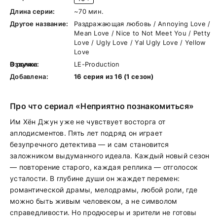
Длина серии:
~70 мин.
Другое название:
Раздражающая любовь / Annoying Love /
Mean Love / Nice to Not Meet You / Petty
Love / Ugly Love / Yal Ugly Love / Yellow
Love
В ролях:
Озвучка:
LE-Production
Добавлена:
16 серия из 16 (1 сезон)
Про что сериал «Неприятно познакомиться»
Им Хён Джун уже не чувствует восторга от
аплодисментов. Пять лет подряд он играет
безупречного детектива — и сам становится
заложником выдуманного идеала. Каждый новый сезон
— повторение старого, каждая реплика — отголосок
усталости. В глубине души он жаждет перемен:
романтической драмы, мелодрамы, любой роли, где
можно быть живым человеком, а не символом
справедливости. Но продюсеры и зрители не готовы