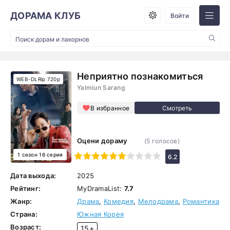
ДОРАМА КЛУБ
Войти
Неприятно познакомиться
WEB-DLRip 720p
Yalmiun Sarang
В избранное
Оцени дораму
(
5
голосов)
1 сезон 16 серия
1
2
3
4
5
6
7
8
9
10
6.2
Дата выхода:
2025
Рейтинг:
MyDramaList:
7.7
Жанр:
Драма
,
Комедия
,
Мелодрама
,
Романтика
Страна:
Южная Корея
Возраст:
15+