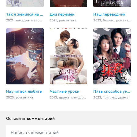
Так я женился на антифанатке
Дни перемен
Наш переводчик
2021, комедия, мелодрама
2021, романтика
2023, бизнес, романтика, повседневность, драма
Научиться любить
Частные уроки
Пять способов уничтожить мужа для общества
2025, романтика
2013, драма, мелодрама
2023, триллер, драма
Оставить комментарий
Написать комментарий