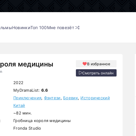
ильмы
Новинки
Топ 100
Мне повезёт
ороля медицины
В избранное
in
Смотреть онлайн
2022
MyDramaList:
6.6
Приключения
,
Фэнтези
,
Боевик
,
Исторический
Китай
~82 мин.
:
Гробница короля медицины
Fronda Studio