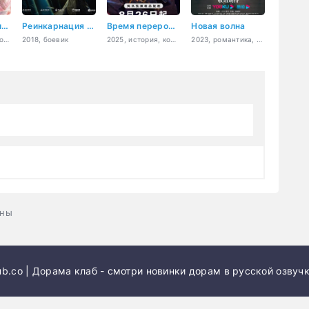
Дорогой повелитель медицины
Реинкарнация Короля Обезьян
Время переродиться
Новая волна
2020, комедия, романтика, восточные единоборства, фэнтези
2018, боевик
2025, история, комедия, восточные единоборства, фэнтези
2023, романтика, повседневность, молодость, медицина
ины
b.co | Дорама клаб - смотри новинки дорам в русской озвучк