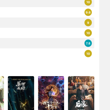
10
9.6
9
10
7.8
10