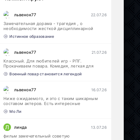
львенок77
22.07.26
Замечательная дорама - трагедия , о
необходимости жесткой дисциплинарной
Истинное образование
львенок77
21.07.26
Классный. Для любителей игр - РПГ.
Прокачиваем повара. Комедия, легкая для
Военный повар становится легендой
львенок77
16.07.26
Ниже ожидаемого, и это с таким шикарным
составом актеров. Есть интересные
Мо Ли
Л
линда
13.07.26
фильм замечательный советую