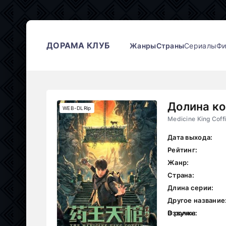
ДОРАМА КЛУБ
Жанры
Страны
Сериалы
Ф
Долина к
WEB-DLRip
Medicine King Coff
Дата выхода:
Рейтинг:
Жанр:
Страна:
Длина серии:
Другое название
В ролях:
Озвучка: