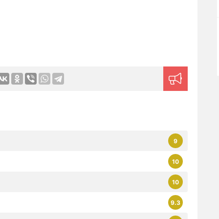
9
10
10
9.3