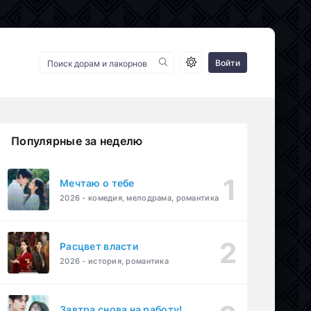
Войти
Популярные за неделю
Мечтаю о тебе
2026 - комедия, мелодрама, романтика
Расцвет власти
2026 - история, романтика
Завтра снова на работу!