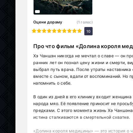
Оцени дораму
(
1
голос)
1
2
3
4
5
6
7
8
9
10
10
Про что фильм «Долина короля ме
Хэ Чаншэн никогда не мечтал о славе — он пр
ранних лет он познал цену жизни и смерти, в
выбрал путь врача. После утраты наставника 
вместе с сыном, вдали от воспоминаний. Но п
напомнить о себе.
В один из дней в его клинику входит женщин
народа мяо. Её появление приносит не просьб
предками. С этого момента жизнь Хэ Чаншэна 
истина сталкиваются в смертельной схватке.
«Долина короля медицины» — это история о че