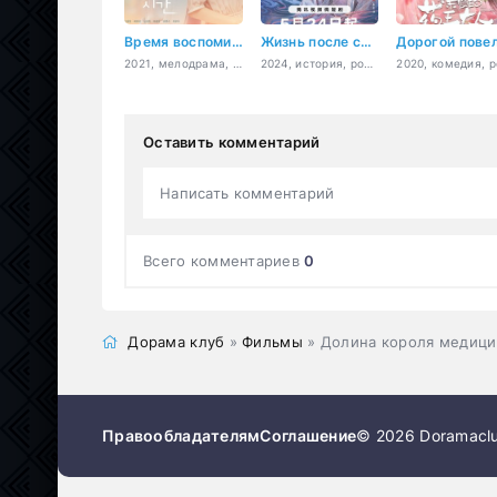
Время воспоминаний
Жизнь после смерти
2021, мелодрама, романтика, фэнтези
2024, история, романтика, фэнтези
Оставить комментарий
Написать комментарий
Всего комментариев
0
Дорама клуб
»
Фильмы
» Долина короля медиц
Правообладателям
Соглашение
© 2026 Doramaclu