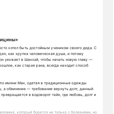
дицины»
осто хотел быть достойным учеником своего деда. С
идел, как хрупка человеческая душа, и потому
он уезжает в Шанхай, чтобы начать новую главу —
рошлое, как старая рана, всегда находит способ
а по имени Ман, одетая в традиционные одежды
у, а обвинение — требование вернуть долг, данный
превращается в водоворот тайн, где любовь, долг и
ловеке, который борется не только с болезнями, но