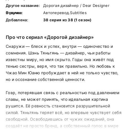
Другое название:
Дорогая дизайнер / Dear Designer
В ролях:
Озвучка:
Автоперевод.Subtitles
Добавлена:
38 серия из 38 (1 сезон)
Про что сериал «Дорогой дизайнер»
Снаружи — блеск и успех, внутри — одиночество и
сомнения. Шэнь Тяньтянь — дизайнер, чьи работы
известны миру, но имя скрыто. Годы она живёт под
тенью сестры, веря, что так правильно. Но любовь к
Чжао Мин Юаню пробуждает в ней не только чувство,
но и осознание собственной ценности.
Гоэр, потерявшая связь с реальностью под давлением
славы, не может принять, что идеальная картина
рушится. Её ревность становится разрушительной
силой. Тяньтянь теряет всё, но впервые чувствует себя
свободной. Освободившись от чужих ожиданий, она
создаёт не просто бренд, а собственный голос в мире