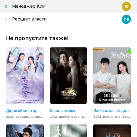
Менеджер Ким
10
Расцвет власти
7.8
Не пропустите также!
Дорогой мистер Небесный Лис
Король моды
Любовь за пределами мира игры
2023, история, комедия, романтика, фэнтези
2012, драма, романтика, мелодрама
2024, романтика, фэнтези