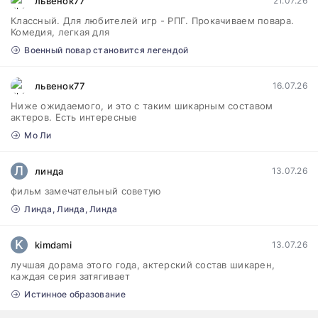
львенок77
21.07.26
Классный. Для любителей игр - РПГ. Прокачиваем повара.
Комедия, легкая для
Военный повар становится легендой
львенок77
16.07.26
Ниже ожидаемого, и это с таким шикарным составом
актеров. Есть интересные
Мо Ли
Л
линда
13.07.26
фильм замечательный советую
Линда, Линда, Линда
K
kimdami
13.07.26
лучшая дорама этого года, актерский состав шикарен,
каждая серия затягивает
Истинное образование