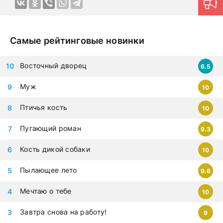
дорамы, которыми восхищается весь мир. Все фильмы
можно смотреть на любых гаджетах – iphone, android,
планшет.
Самые рейтинговые новинки
Восточный дворец
6.5
Муж
10
Птичья кость
10
Пугающий роман
9.3
Кость дикой собаки
10
Пылающее лето
9.6
Мечтаю о тебе
10
Завтра снова на работу!
9