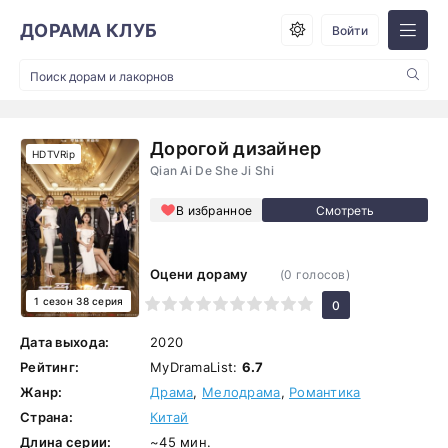
ДОРАМА КЛУБ
Войти
Дорогой дизайнер
HDTVRip
Qian Ai De She Ji Shi
В избранное
Оцени дораму
(
0
голосов)
1 сезон 38 серия
1
2
3
4
5
6
7
8
9
10
0
Дата выхода:
2020
Рейтинг:
MyDramaList:
6.7
Жанр:
Драма
,
Мелодрама
,
Романтика
Страна:
Китай
Длина серии:
~45 мин.